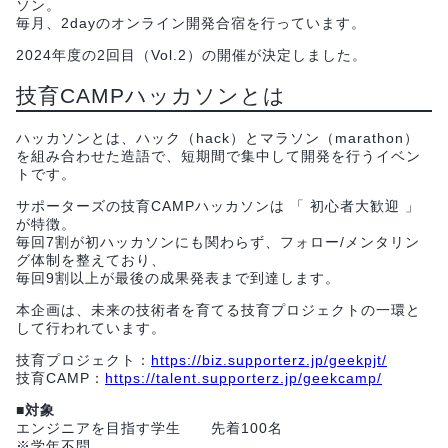
ソン。
毎月、2dayのオンライン開発合宿を行っています。
2024年度の2回目（Vol.2）の開催が決定しました。
技育CAMPハッカソンとは
ハッカソンとは、ハック（hack）とマラソン（marathon）
を組み合わせた造語で、短期間で集中して開発を行うイベン
トです。
サポーターズの技育CAMPハッカソンは 「 初心者大歓迎 」
が特徴。
毎回7割が初ハッカソンにも関わらず、フォロー/メンタリン
グ体制を整えており、
毎回9割以上が最後の成果発表まで到達します。
本企画は、未来の技術者を育てる技育プロジェクトの一環と
して行われています。
技育プロジェクト：
https://biz.supporterz.jp/geekpjt/
技育CAMP：
https://talent.supporterz.jp/geekcamp/
■対象
エンジニアを目指す学生 先着100名
※学年不問