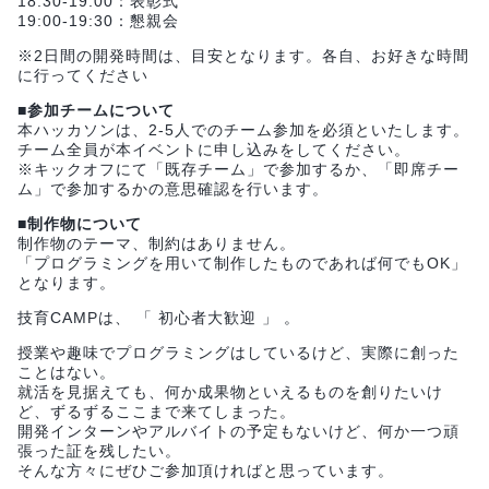
18:30-19:00：表彰式
19:00-19:30：懇親会
※2日間の開発時間は、目安となります。各自、お好きな時間
に行ってください
■参加チームについて
本ハッカソンは、2-5人でのチーム参加を必須といたします。
チーム全員が本イベントに申し込みをしてください。
※キックオフにて「既存チーム」で参加するか、「即席チー
ム」で参加するかの意思確認を行います。
■制作物について
制作物のテーマ、制約はありません。
「プログラミングを用いて制作したものであれば何でもOK」
となります。
技育CAMPは、 「 初心者大歓迎 」 。
授業や趣味でプログラミングはしているけど、実際に創った
ことはない。
就活を見据えても、何か成果物といえるものを創りたいけ
ど、ずるずるここまで来てしまった。
開発インターンやアルバイトの予定もないけど、何か一つ頑
張った証を残したい。
そんな方々にぜひご参加頂ければと思っています。