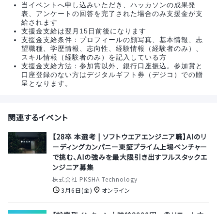
当イベントへ申し込みいただき、ハッカソンの成果発
表、アンケートの回答を完了された場合のみ支援金が支
給されます
支援金支給は翌月15日前後になります
支援金支給条件：プロフィールの顔写真、基本情報、志
望職種、学歴情報、志向性、経験情報（経験者のみ）、
スキル情報（経験者のみ）を記入している方
支援金支給方法：参加賞以外、銀行口座振込。参加賞と
口座登録のない方はデジタルギフト券（デジコ）での贈
呈となります。
関連するイベント
【28卒 本選考 | ソフトウエアエンジニア職】AIのリ
ーディングカンパニー東証プライム上場ベンチャー
で挑む、AIの強みを最大限引き出すフルスタックエ
ンジニア募集
株式会社 PKSHA Technology
3月6日(金)
オンライン
【就業型インターン｜時給2000円～◎リモート中