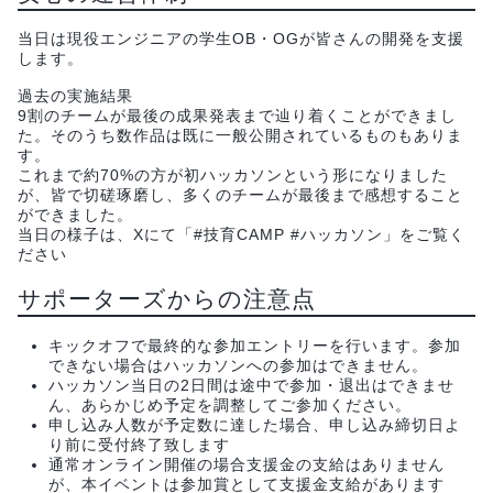
当日は現役エンジニアの学生OB・OGが皆さんの開発を支援
します。
過去の実施結果
9割のチームが最後の成果発表まで辿り着くことができまし
た。そのうち数作品は既に一般公開されているものもありま
す。
これまで約70%の方が初ハッカソンという形になりました
が、皆で切磋琢磨し、多くのチームが最後まで感想すること
ができました。
当日の様子は、Xにて「#技育CAMP #ハッカソン」をご覧く
ださい
サポーターズからの注意点
キックオフで最終的な参加エントリーを行います。参加
できない場合はハッカソンへの参加はできません。
ハッカソン当日の2日間は途中で参加・退出はできませ
ん、あらかじめ予定を調整してご参加ください。
申し込み人数が予定数に達した場合、申し込み締切日よ
り前に受付終了致します
通常オンライン開催の場合支援金の支給はありません
が、本イベントは参加賞として支援金支給があります