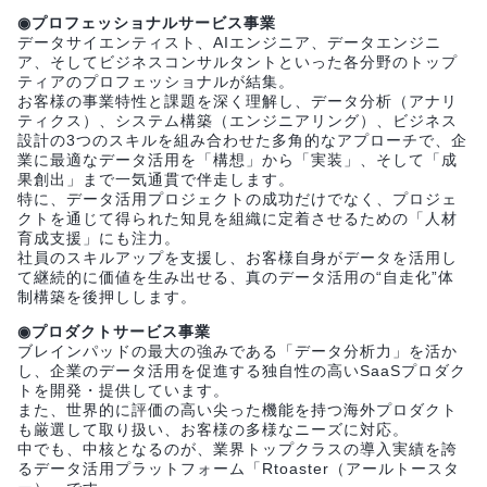
◉プロフェッショナルサービス事業
データサイエンティスト、AIエンジニア、データエンジニ
ア、そしてビジネスコンサルタントといった各分野のトップ
ティアのプロフェッショナルが結集。
お客様の事業特性と課題を深く理解し、データ分析（アナリ
ティクス）、システム構築（エンジニアリング）、ビジネス
設計の3つのスキルを組み合わせた多角的なアプローチで、企
業に最適なデータ活用を「構想」から「実装」、そして「成
果創出」まで一気通貫で伴走します。
特に、データ活用プロジェクトの成功だけでなく、プロジェ
クトを通じて得られた知見を組織に定着させるための「人材
育成支援」にも注力。
社員のスキルアップを支援し、お客様自身がデータを活用し
て継続的に価値を生み出せる、真のデータ活用の“自走化”体
制構築を後押しします。
◉プロダクトサービス事業
ブレインパッドの最大の強みである「データ分析力」を活か
し、企業のデータ活用を促進する独自性の高いSaaSプロダク
トを開発・提供しています。
また、世界的に評価の高い尖った機能を持つ海外プロダクト
も厳選して取り扱い、お客様の多様なニーズに対応。
中でも、中核となるのが、業界トップクラスの導入実績を誇
るデータ活用プラットフォーム「Rtoaster（アールトースタ