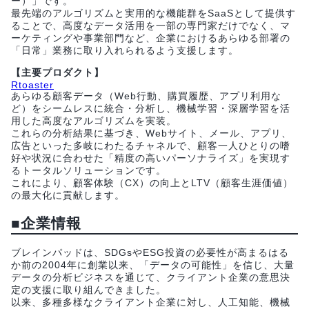
ー）」です。
最先端のアルゴリズムと実用的な機能群をSaaSとして提供す
ることで、高度なデータ活用を一部の専門家だけでなく、マ
ーケティングや事業部門など、企業におけるあらゆる部署の
「日常」業務に取り入れられるよう支援します。
【主要プロダクト】
Rtoaster
あらゆる顧客データ（Web行動、購買履歴、アプリ利用な
ど）をシームレスに統合・分析し、機械学習・深層学習を活
用した高度なアルゴリズムを実装。
これらの分析結果に基づき、Webサイト、メール、アプリ、
広告といった多岐にわたるチャネルで、顧客一人ひとりの嗜
好や状況に合わせた「精度の高いパーソナライズ」を実現す
るトータルソリューションです。
これにより、顧客体験（CX）の向上とLTV（顧客生涯価値）
の最大化に貢献します。
■企業情報
ブレインパッドは、SDGsやESG投資の必要性が高まるはる
か前の2004年に創業以来、「データの可能性」を信じ、大量
データの分析ビジネスを通じて、クライアント企業の意思決
定の支援に取り組んできました。
以来、多種多様なクライアント企業に対し、人工知能、機械