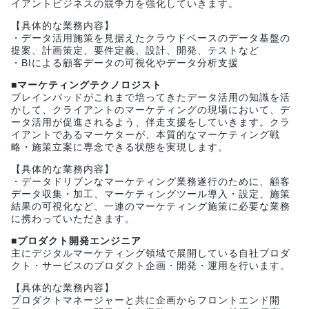
イアントビジネスの競争力を強化していきます。
【具体的な業務内容】
・データ活用施策を見据えたクラウドベースのデータ基盤の
提案、計画策定、要件定義、設計、開発、テストなど
・BIによる顧客データの可視化やデータ分析支援
■マーケティングテクノロジスト
ブレインパッドがこれまで培ってきたデータ活用の知識を活
かして、クライアントのマーケティングの現場において、デ
ータ活用が促進されるよう、伴走支援をしていきます。クラ
イアントであるマーケターが、本質的なマーケティング戦
略・施策立案に専念できる状態を実現します。
【具体的な業務内容】
・データドリブンなマーケティング業務遂行のために、顧客
データ収集・加工、マーケティングツール導入・設定、施策
結果の可視化など、一連のマーケティング施策に必要な業務
に携わっていただきます。
■プロダクト開発エンジニア
主にデジタルマーケティング領域で展開している自社プロダ
クト・サービスのプロダクト企画・開発・運用を行います。
【具体的な業務内容】
プロダクトマネージャーと共に企画からフロントエンド開