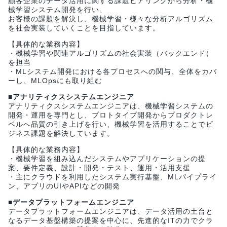
顧客企業のデータ活用に関する課題ヒアリングから分析・機
械学習システム開発を行い、
お客様の課題を解決し、機械学習・様々な分析アルゴリズム
を社会実装していくことを目指しています。
【具体的な業務内容】
・機械学習や関連アルゴリズムの社会実装（バックエンド）
を担当
・MLシステム開発における各プロセスへの関与、全体をカバ
ーし、MLOpsにも取り組む
■アナリティクスシステムエンジニア
アナリティクスシステムエンジニアは、機械学習システムの
開発・運用を専門とし、プロトタイプ開発からプロダクトレ
ベルへ品質の引き上げを行い、機械学習を活用することでビ
ジネス課題を解決しています。
【具体的な業務内容】
・機械学習を組み込んだシステムやアプリケーションの提
案、要件定義、設計・開発・テスト、運用・活用支援
・主にクラウドを利用したシステム実行基盤、MLパイプライ
ン、アプリのUIやAPIなどの開発
■データプラットフォームエンジニア
データプラットフォームエンジニアは、データ活用の土台と
なるデータ基盤構築の提案を中心に、先進的なITの力でクラ