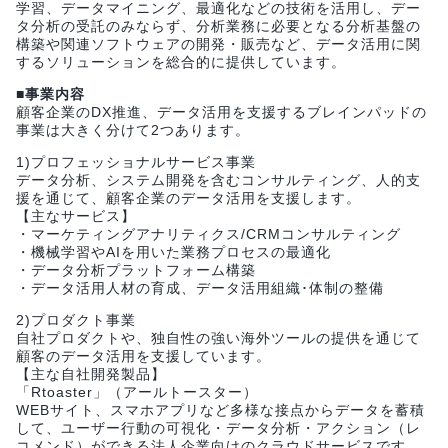
学習、データマイニング、最適化などの技術を活用し、デー
タ分析の受託のみならず、分析業務に必要となる分析基盤の
構築や関連ソフトウェアの開発・販売など、データ活用に関
するソリューションを総合的に提供しています。
■事業内容
顧客企業のDX推進、データ活用を支援するブレインパッドの
事業は大きく分けて2つあります。
1)プロフェッショナルサービス事業
データ分析、システム開発を含むコンサルティング、人的支
援を通じて、顧客企業のデータ活用を支援します。
【主なサービス】
・マーケティングアナリティクス/CRMコンサルティング
・機械学習やAIを用いた業務プロセスの最適化
・データ分析プラットフォーム構築
・データ活用人材の育成、データ活用組織･体制の整備
2)プロダクト事業
自社プロダクトや、独自性の強い海外ツールの提供を通じて
顧客のデータ活用を支援しています。
【主な自社開発製品】
「Rtoaster」（アールトースター）
WEBサイト、スマホアプリなど多様な接点からデータを蓄積
して、ユーザー行動の可視化・データ分析・アクション（レ
コメンド）ができる法人企業向けのクラウドサービスです。