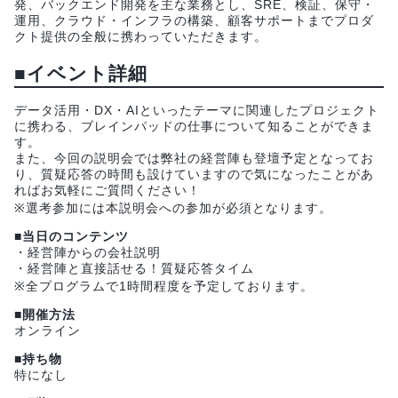
発、バックエンド開発を主な業務とし、SRE、検証、保守・
運用、クラウド・インフラの構築、顧客サポートまでプロダ
クト提供の全般に携わっていただきます。
■イベント詳細
データ活用・DX・AIといったテーマに関連したプロジェクト
に携わる、ブレインパッドの仕事について知ることができま
す。
また、今回の説明会では弊社の経営陣も登壇予定となってお
り、質疑応答の時間も設けていますので気になったことがあ
ればお気軽にご質問ください！
※選考参加には本説明会への参加が必須となります。
■当日のコンテンツ
・経営陣からの会社説明
・経営陣と直接話せる！質疑応答タイム
※全プログラムで1時間程度を予定しております。
■開催方法
オンライン
■持ち物
特になし