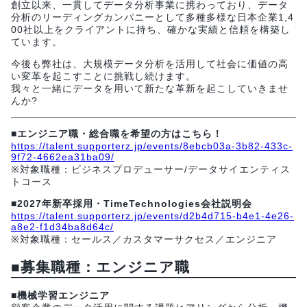
創立以来、一貫してデータ分析事業に携わっており、データ
分析のリーディングカンパニーとして多種多様な日本企業1,4
00社以上をクライアントに持ち、確かな実績と信頼を構築し
ています。
今後も弊社は、大規模データ分析を活用して社会に価値の高
い変革を起こすことに挑戦し続けます。
我々と一緒にデータを用いて新たな革新を起こしていきませ
んか?
■エンジニア職・総合職を希望の方はこちら！
https://talent.supporterz.jp/events/8ebcb03a-3b82-433c-
9f72-4662ea31ba09/
※対象職種：ビジネスプロデューサー/データサイエンティス
トコース
■2027年新卒採用・TimeTechnologies会社説明会
https://talent.supporterz.jp/events/d2b4d715-b4e1-4e26-
a8e2-f1d34ba8d64c/
※対象職種：セールス／カスタマーサクセス／エンジニア
■募集職種：エンジニア職
■機械学習エンジニア