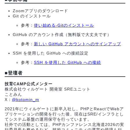
Zoomアプリのダウンロード
Git のインストール
参考：
使い始める-Gitのインストール
GitHub のアカウント作成（無料版で大丈夫です）
参考：
新しい GitHub アカウントへのサインアップ
SSH を使用した GitHub への接続設定
参考：
SSH を使用した GitHub への接続
■
登壇者
技育CAMP公式メンター
株式会社ウィルゲート 開発室 SREユニット
ことみん
X：
@kotomin_m
2021年にウィルゲートに新卒入社し、PHPとReactでWebア
プリケーションの開発を行った後、現在はSRE/インフラとし
てシステム基盤の運用保守を行っています。
社外での活動としては、PHPカンファレンス北海道2026の実
行委員長を務めるなど、技術コミュニティの運営や登壇も行