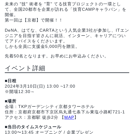
未来の "技" 術者を "育" てる技育プロジェクトの一環とし
て、全国20都市を企業が訪れる「技育CAMPキャラバン」を
開催。
第一回は【京都】で開催！！
DeNA、はてな、CARTAという人気企業3社が参加し、ITエン
ジニアを目指す皆さんに就活、インターン、キャリアについ
てアドバイスをくださいます。
しかも全員に支援金5,000円を贈呈。
先着50名となります。お早めにお申込みください。
イベント詳細
■日程
2024年3月10日(日) 13:00 ~17:00
※開場12:30～
■場所
会場：TKPガーデンシティ京都タワーホテル
住所：京都府京都市下京区烏丸通七条下ル東塩小路町721-1
アクセス：京都駅 徒歩2分 【
MAP
】
■当日のタイムスケジュール
13:00〜13:45 オープニング / 企業プレゼン