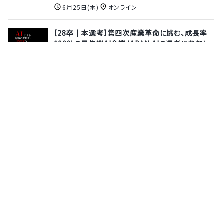
6月25日(木)
オンライン
【28卒│本選考】第四次産業革命に挑む、成長率
600%の最先端AI企業JAPAN AIの選考に参加し
てみませんか？【FDE／AI基盤開発エンジニア】
株式会社ジーニー
6月17日(水)
オンライン
【インターンシップ｜ゲーム事業部】累計250万人
を動員した"うんこミュージアム"や、5年連続でDL
数日本1位を獲得するカジュアルゲームなどを制
作するクリエイター集団≪交通費・宿泊費全額支
給★≫
株式会社カヤック
6月24日(水)
神奈川県
サポーターズとは
運営会社