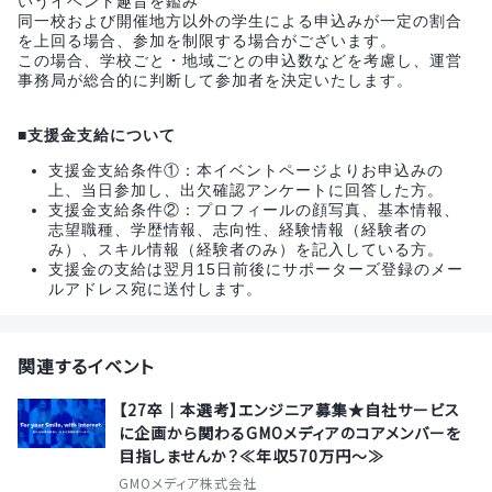
いうイベント趣旨を鑑み
同一校および開催地方以外の学生による申込みが一定の割合
を上回る場合、参加を制限する場合がございます。
この場合、学校ごと・地域ごとの申込数などを考慮し、運営
事務局が総合的に判断して参加者を決定いたします。
■支援金支給について
支援金支給条件①：本イベントページよりお申込みの
上、当日参加し、出欠確認アンケートに回答した方。
支援金支給条件②：プロフィールの顔写真、基本情報、
志望職種、学歴情報、志向性、経験情報（経験者の
み）、スキル情報（経験者のみ）を記入している方。
支援金の支給は翌月15日前後にサポーターズ登録のメー
ルアドレス宛に送付します。
関連するイベント
【27卒｜本選考】エンジニア募集★自社サービス
に企画から関わるGMOメディアのコアメンバーを
目指しませんか？≪年収570万円～≫
GMOメディア株式会社