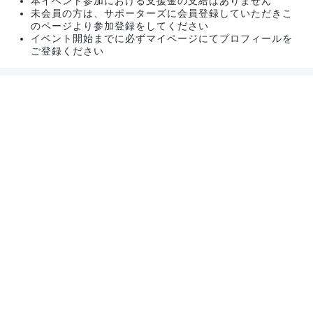
本イベント参加における支援金の支給はありません
未会員の方は、サポーターズに会員登録していただきこ
のページより参加登録をしてください
イベント開始までに必ずマイページにてプロフィールを
ご登録ください
関連するイベント
【1dayインターン｜東京開催】AI×プロダクト開発
体験で「ただ作る」から「使われるプロダクトを創
る」エンジニアへ！4年連続アジア急成長企業選出
のRelicが贈るコスパ最強の1dayインターン！
株式会社Relic
8月29日(土)
東京都
【8月21日(金)開催｜説明会＆リアルトーク】デー
タ戦略・おくルームってどんな部署？仕事内容とプ
ロジェクトの裏側
株式会社ベガコーポレーション
8月21日(金)
オンライン