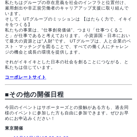
私たちはグループの存在意義を社会のインフラと位置付け、
雇用創出や非正規労働者のキャリアアップ支援に取り組んで
います。
そして、UTグループのミッションは 【はたらく力で、イキイ
キをつくる】
私たちの事業は、“仕事創発価値”、つまり「仕事つくるこ
と」が仕事であると考えております。 小資源国・日本におい
て最大の資源とは“人財”です。 UTグループは、人と企業のベ
スト・マッチングを図ることで、すべての働く人にチャレン
ジの機会と成長の環境を提供します。
それがイキイキとした日本の社会を創ることにつながる、と
私たちは信じています。
コーポレートサイト
■
その他の開催日程
今回のイベントはサポーターズとの接触がある方も、過去同
様のイベントに参加した方も自由に参加できます。ぜひお早
めにお申込みください！
東京開催