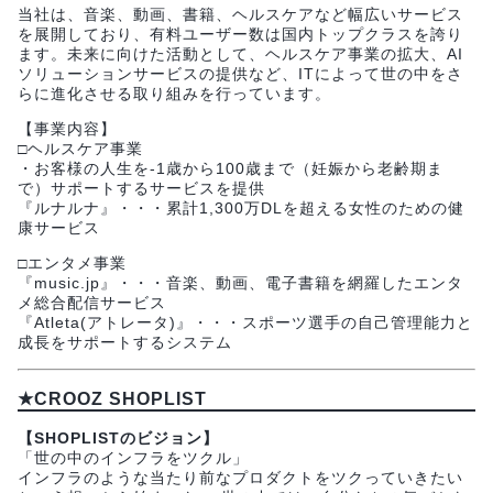
当社は、音楽、動画、書籍、ヘルスケアなど幅広いサービス
を展開しており、有料ユーザー数は国内トップクラスを誇り
ます。未来に向けた活動として、ヘルスケア事業の拡大、AI
ソリューションサービスの提供など、ITによって世の中をさ
らに進化させる取り組みを行っています。
【事業内容】
□ヘルスケア事業
・お客様の人生を-1歳から100歳まで（妊娠から老齢期ま
で）サポートするサービスを提供
『ルナルナ』・・・累計1,300万DLを超える女性のための健
康サービス
□エンタメ事業
『music.jp』・・・音楽、動画、電子書籍を網羅したエンタ
メ総合配信サービス
『Atleta(アトレータ)』・・・スポーツ選手の自己管理能力と
成長をサポートするシステム
★CROOZ SHOPLIST
【SHOPLISTのビジョン】
「世の中のインフラをツクル」
インフラのような当たり前なプロダクトをツクっていきたい