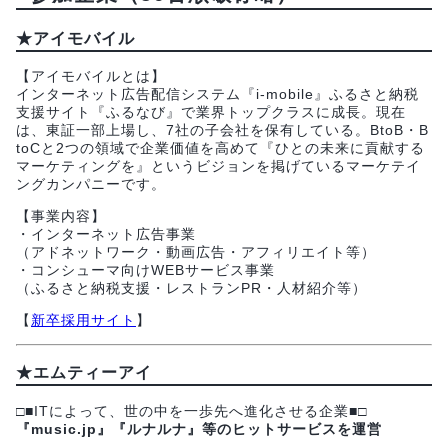
★アイモバイル
【アイモバイルとは】
インターネット広告配信システム『i-mobile』ふるさと納税
支援サイト『ふるなび』で業界トップクラスに成長。現在
は、東証一部上場し、7社の子会社を保有している。BtoB・B
toCと2つの領域で企業価値を高めて『ひとの未来に貢献する
マーケティングを』というビジョンを掲げているマーケテイ
ングカンパニーです。
【事業内容】
・インターネット広告事業
（アドネットワーク・動画広告・アフィリエイト等）
・コンシューマ向けWEBサービス事業
（ふるさと納税支援・レストランPR・人材紹介等）
【
新卒採用サイト
】
★エムティーアイ
□■ITによって、世の中を一歩先へ進化させる企業■□
『music.jp』『ルナルナ』等のヒットサービスを運営