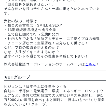
「自分自身を成長させたい！」
そんな想いを持つ学生さんと一緒に働きたいと思っていま
す。
弊社の強み、特徴は
・独自の経営理念→SMILE＆SEXY
・13期連続増収増益の成長企業
・全て自社開発で行う業態開発力
・社内大学である「物語アカデミー」にて培うプロの知識
・チェーン店なのに生業店魂！自分らしく働ける！
なぜ、プロの知識を培えるのか!?
なぜ、人生がイキイキするのか!?
是非イベントを通じてその理由を体感して下さい！
株式会社物語コーポレーションのホームページは
こちら
！
★UTグループ
ビジョンは「日本全土に仕事をつくる」
自動車・半導体・電気電子・環境・エネルギー・ITソフトウ
ェアなど、多彩な技術領域での人材ビジネスを展開し、 約1
万3000人の雇用を創出すると同時に、日本のものづくり産業
を支えているUTグループ。