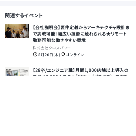
関連するイベント
【会社説明会】要件定義からアーキテクチャ設計ま
で挑戦可能！幅広い技術に触れられる★リモート
勤務可能な働きやすい環境
株式会社クロスパワー
8月20日(木)
オンライン
【28卒/エンジニア職】月間1,000店舗以上導入の
モバイルPOSシステム「POS＋（ポスタス）」でおも
てなし文化にテクノロジーを◎DX化で人手不足を
解消するSaaSビジネスで活躍しませんか？【8月ま
での参加で特典あり◎/会社説明会】
ポスタス株式会社
8月13日(木)
オンライン
【セキュリティエンジニア/28卒/1ヶ月間就業型イン
ターン】累計3億DL突破 ！アプリ開発のノーコード