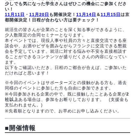
少しでも気になった学生さんはぜひこの機会にご参加くださ
い！
11月11日
・
11月20日
も開催決定！
11月14日
＆
11月15日
は京
都開催決定！日程が合わない方は要チェック！
就活生の皆さんが企業のことを深く知る事ができるように、
少人数限定の合同セミナーとなります。
本イベントでは、現役人事や社員の方々と直接交流できる座
談会や、お酒やピザを囲みながらフランクに交流できる懇親
会を予定しています。就活に対する悩みや不安を直接相談す
ることができるコンテンツが盛りだくさんの内容になってい
ます。
以下をご確認いただき、日程のご都合が合えば、ご参加いた
だければと思います！
※今回のイベントはサポーターズとの接触がある方も、過去
同様のイベントに参加した方も自由に参加できます。
※今回参加される企業の中で、既に接触したことある企業が
2
社以上
ある場合は、参加をお断りしております。 (支援金も
支払われません。)
※先着順となりますので、お早めにお申し込みください。
■
開催情報