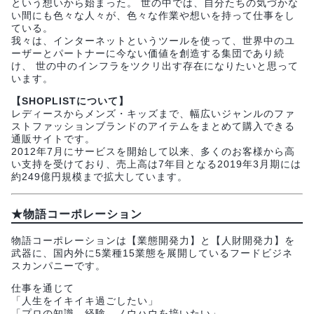
という想いから始まった。 世の中では、自分たちの気づかな
い間にも色々な人々が、色々な作業や想いを持って仕事をし
ている。
我々は、インターネットというツールを使って、世界中のユ
ーザーとパートナーに今ない価値を創造する集団であり続
け、 世の中のインフラをツクリ出す存在になりたいと思って
います。
【SHOPLISTについて】
レディースからメンズ・キッズまで、幅広いジャンルのファ
ストファッションブランドのアイテムをまとめて購入できる
通販サイトです。
2012年7月にサービスを開始して以来、多くのお客様から高
い支持を受けており、売上高は7年目となる2019年3月期には
約249億円規模まで拡大しています。
★物語コーポレーション
物語コーポレーションは【業態開発力】と【人財開発力】を
武器に、国内外に5業種15業態を展開しているフードビジネ
スカンパニーです。
仕事を通じて
「人生をイキイキ過ごしたい」
「プロの知識、経験、ノウハウを培いたい」