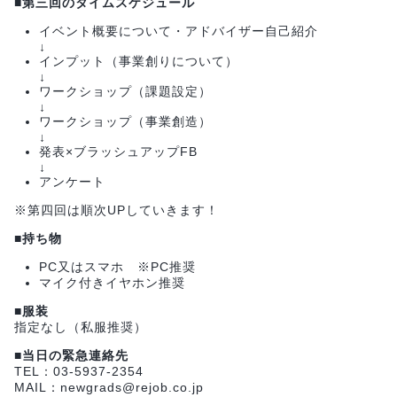
■第三回のタイムスケジュール
イベント概要について・アドバイザー自己紹介
↓
インプット（事業創りについて）
↓
ワークショップ（課題設定）
↓
ワークショップ（事業創造）
↓
発表×ブラッシュアップFB
↓
アンケート
※第四回は順次UPしていきます！
■持ち物
PC又はスマホ ※PC推奨
マイク付きイヤホン推奨
■服装
指定なし（私服推奨）
■当日の緊急連絡先
TEL：03-5937-2354
MAIL：newgrads@rejob.co.jp