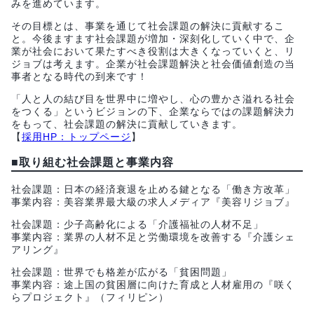
みを進めています。
その目標とは、事業を通じて社会課題の解決に貢献するこ
と。今後ますます社会課題が増加・深刻化していく中で、企
業が社会において果たすべき役割は大きくなっていくと、リ
ジョブは考えます。企業が社会課題解決と社会価値創造の当
事者となる時代の到来です！
「人と人の結び目を世界中に増やし、心の豊かさ溢れる社会
をつくる」というビジョンの下、企業ならではの課題解決力
をもって、社会課題の解決に貢献していきます。
【
採用HP：トップページ
】
■
取り組む社会課題と事業内容
社会課題：日本の経済衰退を止める鍵となる「働き方改革」
事業内容：美容業界最大級の求人メディア『美容リジョブ』
社会課題：少子高齢化による「介護福祉の人材不足」
事業内容：業界の人材不足と労働環境を改善する『介護シェ
アリング』
社会課題：世界でも格差が広がる「貧困問題」
事業内容：途上国の貧困層に向けた育成と人材雇用の『咲く
らプロジェクト』（フィリピン）