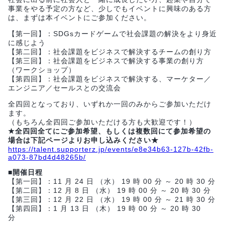
事業をやる予定の方など、少しでもイベントに興味のある方
は、まずは本イベントにご参加ください。
【第一回】：SDGsカードゲームで社会課題の解決をより身近
に感じよう
【第二回】：社会課題をビジネスで解決するチームの創り方
【第三回】：社会課題をビジネスで解決する事業の創り方
（ワークショップ）
【第四回】：社会課題をビジネスで解決する、マーケター／
エンジニア／セールスとの交流会
全四回となっており、いずれか一回のみからご参加いただけ
ます。
（もちろん全四回ご参加いただける方も大歓迎です！）
★全四回全てにご参加希望、もしくは複数回にて参加希望の
場合は下記ページよりお申し込みください★
https://talent.supporterz.jp/events/e8e34b63-127b-42fb-
a073-87bd4d48265b/
■開催日程
【第一回】：11 月 24 日 （水） 19 時 00 分 ～ 20 時 30 分
【第二回】：12 月 8 日 （水） 19 時 00 分 ～ 20 時 30 分
【第三回】：12 月 22 日 （水） 19 時 00 分 ～ 21 時 30 分
【第四回】：1 月 13 日 （木） 19 時 00 分 ～ 20 時 30
分