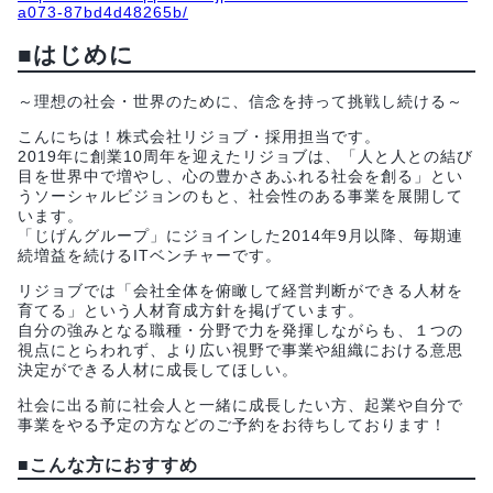
a073-87bd4d48265b/
■はじめに
～理想の社会・世界のために、信念を持って挑戦し続ける～
こんにちは！株式会社リジョブ・採用担当です。
2019年に創業10周年を迎えたリジョブは、「人と人との結び
目を世界中で増やし、心の豊かさあふれる社会を創る」とい
うソーシャルビジョンのもと、社会性のある事業を展開して
います。
「じげんグループ」にジョインした2014年9月以降、毎期連
続増益を続けるITベンチャーです。
リジョブでは「会社全体を俯瞰して経営判断ができる人材を
育てる」という人材育成方針を掲げています。
自分の強みとなる職種・分野で力を発揮しながらも、１つの
視点にとらわれず、より広い視野で事業や組織における意思
決定ができる人材に成長してほしい。
社会に出る前に社会人と一緒に成長したい方、起業や自分で
事業をやる予定の方などのご予約をお待ちしております！
■こんな方におすすめ