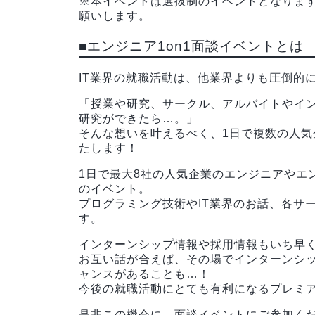
※本イベントは選抜制のイベントとなりま
願いします。
■エンジニア1on1面談イベントとは
IT業界の就職活動は、他業界よりも圧倒的
「授業や研究、サークル、アルバイトやイ
研究ができたら…。」
そんな想いを叶えるべく、1日で複数の人
たします！
1日で最大8社の人気企業のエンジニアやエ
のイベント。
プログラミング技術やIT業界のお話、各サ
す。
インターンシップ情報や採用情報もいち早
お互い話が合えば、その場でインターンシ
ャンスがあることも…！
今後の就職活動にとても有利になるプレミ
是非この機会に、面談イベントにご参加く