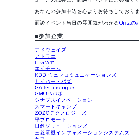
あなたの参加申込を心よりお待ちしており
面談イベント当日の雰囲気がわかる
Qiita
■参加企業
アドウェイズ
アトラエ
E-Grant
エイチーム
KDDIウェブコミュニケーションズ
サイバー・バズ
GA technologies
GMOペパボ
シナプスイノベーション
スマートキャンプ
ZOZOテクノロジーズ
平プロモート
日鉄ソリューションズ
三菱電機インフォメーションシステムズ