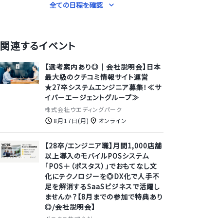
全ての日程を確認
関連するイベント
【選考案内あり◎｜会社説明会】日本
最大級のクチコミ情報サイト運営
★27卒システムエンジニア募集！≪サ
イバーエージェントグループ≫
株式会社ウエディングパーク
8月17日(月)
オンライン
【28卒/エンジニア職】月間1,000店舗
以上導入のモバイルPOSシステム
「POS＋（ポスタス）」でおもてなし文
化にテクノロジーを◎DX化で人手不
足を解消するSaaSビジネスで活躍し
ませんか？【8月までの参加で特典あり
◎/会社説明会】