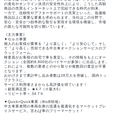
の進化やオンライン決済の安全性向上により、こうした高額
商品の売買もインターネット上で完結できる時代が到来。
一方で、信頼性やアフターサポートの充実といった、低価格
商品以上に重要な要素も求められます。当社はこの分野で、
安心・安全かつ効率的な取引を実現する環境を構築し、市場
の新たな可能性を切り開いています。
《主力事業》
▼セルカ事業
個人のお客様が愛車を『より楽しく』『より安心して』そし
て『より高く』売却できる中古車オークションサービスのプ
ラットフォーム。
検査員がお客様の自宅で車を査定し、その情報をもとにオー
クション（全国約8,800社のバイヤーが参加）に出品します。
これにより、複数の業者とのやり取りや複数回の査定が不要
となります 。
おかげさまで累計申し込み者数は28万人を突破し、国内トッ
プクラスに。
サービス利用者さまからも高評価を得ています！
＜顧客満足度＞ ★4.7（※最大5）
＜リピート率＞ 34.7％
▼Quick×Quick事業（BtoB領域）
中古車業者間の車両在庫の流通を最適化するマーケットプレ
イスサービス。言わば車のフリーマーケット！