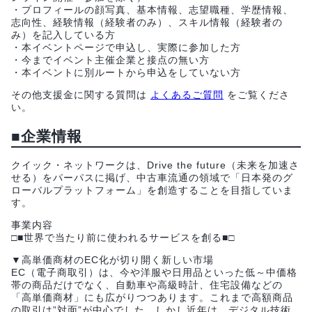
・プロフィールの顔写真、基本情報、志望職種、学歴情報、
志向性、経験情報（経験者のみ）、スキル情報（経験者の
み）を記入している方
・本イベントページで申込し、実際に参加した方
・今までイベント主催企業と接点の無い方
・本イベントに別ルートから申込をしていない方
その他支援金に関する質問は
よくあるご質問
をご覧くださ
い。
■企業情報
クイック・ネットワークは、Drive the future（未来を加速さ
せる）をパーパスに掲げ、中古車流通の領域で「日本発のグ
ローバルプラットフォーム」を創造することを目指していま
す。
事業内容
□■世界で当たり前に使われるサービスを創る■□
▼高単価商材のEC化が切り開く新しい市場
EC（電子商取引）は、今や洋服や日用品といった低～中価格
帯の商品だけでなく、自動車や高級時計、住宅設備などの
「高単価商材」にも広がりつつあります。これまで高額商品
の取引は”対面”が中心でした。しかし近年は、デジタル技術