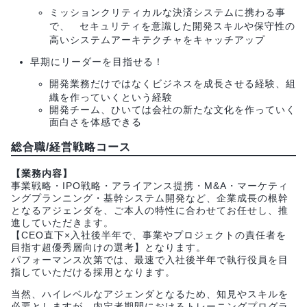
ミッションクリティカルな決済システムに携わる事
で、 セキュリティを意識した開発スキルや保守性の
高いシステムアーキテクチャをキャッチアップ
早期にリーダーを目指せる！
開発業務だけではなくビジネスを成長させる経験、組
織を作っていくという経験
開発チーム、ひいては会社の新たな文化を作っていく
面白さを体感できる
総合職/経営戦略コース
【業務内容】
事業戦略・IPO戦略・アライアンス提携・M&A・マーケティ
ングプランニング・基幹システム開発など、企業成長の根幹
となるアジェンダを、ご本人の特性に合わせてお任せし、推
進していただきます。
【CEO直下×入社後半年で、事業やプロジェクトの責任者を
目指す超優秀層向けの選考】となります。
パフォーマンス次第では、最速で入社後半年で執行役員を目
指していただける採用となります。
当然、ハイレベルなアジェンダとなるため、知見やスキルを
必要としますが、内定者期間におけるトレーニングプログラ