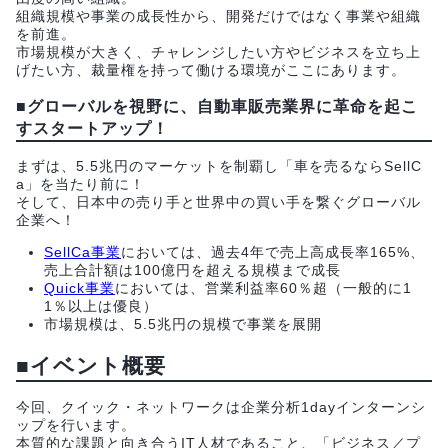
組織規模や事業の成長性から、開発だけではなく事業や組織
を前進。
市場規模が大きく、チャレンジしたい方やビジネスを立ち上
げたい方、裁量権を持って働ける環境がここにあります。
■グローバルを視野に、自動車販売業界に革命を起こ
すスタートアップ！
まずは、5.5兆円のマーケットを制覇し「車を売るならSellC
a」を当たり前に！
そして、日本中の売り手と世界中の買い手を繋ぐグローバル
企業へ！
SellCa事業
においては、過去4年で売上高成長率165%、
売上合計額は100億円を超える規模まで成長
Quick事業
においては、営業利益率60％超（一般的に1
1％以上は優良）
市場規模は、5.5兆円の規模で事業を展開
■イベント概要
今回、クイック・ネットワークは企業分析1dayインターンシ
ップを行います。
本質的な課題と向き合うIT人材であること、「ビジネス／プ