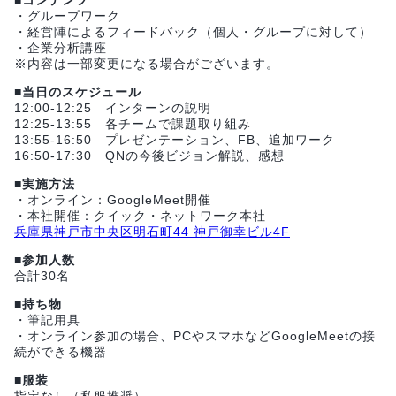
■コンテンツ
・グループワーク
・経営陣によるフィードバック（個人・グループに対して）
・企業分析講座
※内容は一部変更になる場合がございます。
■当日のスケジュール
12:00-12:25 インターンの説明
12:25-13:55 各チームで課題取り組み
13:55-16:50 プレゼンテーション、FB、追加ワーク
16:50-17:30 QNの今後ビジョン解説、感想
■実施方法
・オンライン：GoogleMeet開催
・本社開催：クイック・ネットワーク本社
兵庫県神戸市中央区明石町44 神戸御幸ビル4F
■参加人数
合計30名
■持ち物
・筆記用具
・オンライン参加の場合、PCやスマホなどGoogleMeetの接
続ができる機器
■服装