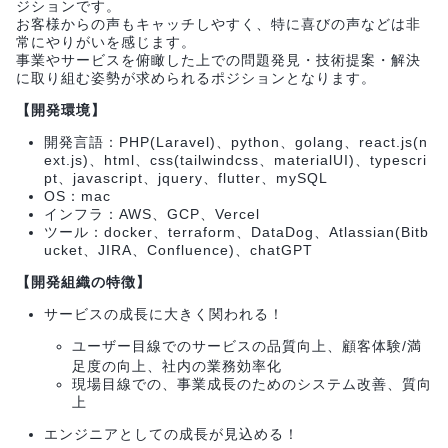
ジションです。
お客様からの声もキャッチしやすく、特に喜びの声などは非
常にやりがいを感じます。
事業やサービスを俯瞰した上での問題発見・技術提案・解決
に取り組む姿勢が求められるポジションとなります。
【開発環境】
開発言語：PHP(Laravel)、python、golang、react.js(n
ext.js)、html、css(tailwindcss、materialUI)、typescri
pt、javascript、jquery、flutter、mySQL
OS：mac
インフラ：AWS、GCP、Vercel
ツール：docker、terraform、DataDog、Atlassian(Bitb
ucket、JIRA、Confluence)、chatGPT
【開発組織の特徴】
サービスの成長に大きく関われる！
ユーザー目線でのサービスの品質向上、顧客体験/満
足度の向上、社内の業務効率化
現場目線での、事業成長のためのシステム改善、質向
上
エンジニアとしての成長が見込める！