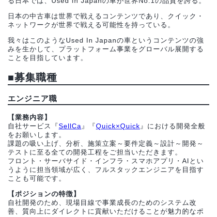
る日本では、Used In Japanの車が世界No.1の品質を誇る。
日本の中古車は世界で戦えるコンテンツであり、クイック・
ネットワークが世界で戦える可能性を持っている。
我々はこのようなUsed In Japanの車というコンテンツの強
みを生かして、プラットフォーム事業をグローバル展開する
ことを目指しています。
■募集職種
エンジニア職
【業務内容】
自社サービス『
SellCa
』『
Quick×Quick
』における開発全般
をお願いします。
課題の吸い上げ、分析、施策立案～要件定義～設計～開発～
テストに至る全ての開発工程をご担当いただきます。
フロント・サーバサイド・インフラ・スマホアプリ・AIとい
うように担当領域が広く、フルスタックエンジニアを目指す
ことも可能です。
【ポジションの特徴】
自社開発のため、現場目線で事業成長のためのシステム改
善、質向上にダイレクトに貢献いただけることが魅力的なポ