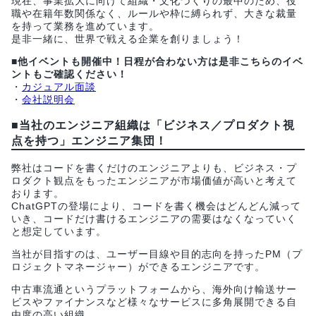
現在、事業拡大に向けて組織・文化づくりの最中のため、役
職や在籍年数関係なく、ルールや枠に縛られず、大きな裁量
を持って業務を進めています。
是非一緒に、世界で戦える企業を創りましょう！
■他イベントも開催中！日程が合わない方は是非こちらのイベ
ントもご確認ください！
・
カジュアル面談
・
会社説明会
■当社のエンジニア組織は「ビジネス／プロダクト視
点を持つ」エンジニア集団！
弊社はコードを書くだけのエンジニアよりも、ビジネス・プ
ロダクト観点をもったエンジニアが市場価値が高いと考えて
おります。
ChatGPTの登場により、コードを書く機会はどんどん減って
いき、コードだけ書けるエンジニアの需要はなくなっていく
と想定しています。
当社が目指すのは、ユーザー目線や目的志向を持ったPM（プ
ロジェクトマネージャー）ができるエンジニアです。
中古車流通というプラットフォームから、海外向け輸送サー
ビスやファイナンスなど様々なサービスに多角展開できる自
由度の高い組織。