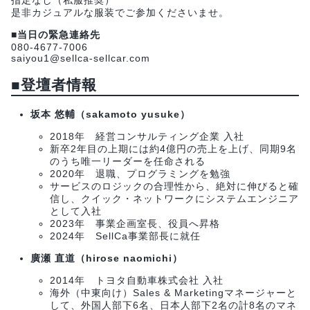
指定なし（私服推奨）
是非カジュアルな服装でご参加くださいませ。
■当日の緊急連絡先
080-4677-7006
saiyou1@sellca-sellcar.com
■登壇者情報
坂本 悠輔（sakamoto yusuke）
2018年 経営コンサルティング企業 入社
新卒2年目の上期には約4億円の売上を上げ、同期9名
のうち唯一リーダーを任命される
2020年 退職、プログラミングを勉強
サービスのロジックの合理性から、絶対に伸びると確
信し、クイック・ネットワークにシステムエンジニア
として入社
2023年 事業企画室長、役員へ昇格
2024年 SellCa事業部長に就任
廣瀬 直道（hirose naomichi）
2014年 トヨタ自動車株式会社 入社
海外（中東向け）Sales & Marketingマネージャーと
して、外国人部下6名、日本人部下2名の計8名のマネ