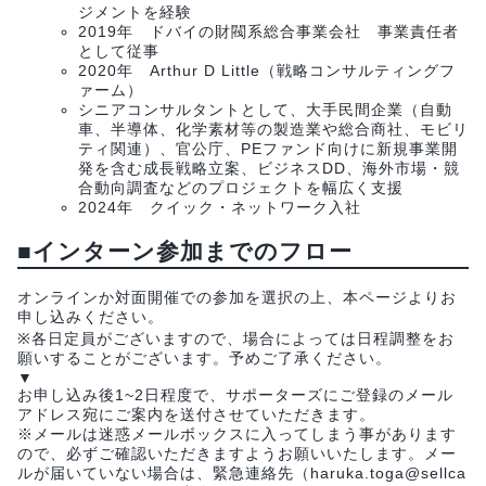
ジメントを経験
2019年 ドバイの財閥系総合事業会社 事業責任者
として従事
2020年 Arthur D Little（戦略コンサルティングフ
ァーム）
シニアコンサルタントとして、大手民間企業（自動
車、半導体、化学素材等の製造業や総合商社、モビリ
ティ関連）、官公庁、PEファンド向けに新規事業開
発を含む成長戦略立案、ビジネスDD、海外市場・競
合動向調査などのプロジェクトを幅広く支援
2024年 クイック・ネットワーク入社
■インターン参加までのフロー
オンラインか対面開催での参加を選択の上、本ページよりお
申し込みください。
※各日定員がございますので、場合によっては日程調整をお
願いすることがございます。予めご了承ください。
▼
お申し込み後1~2日程度で、サポーターズにご登録のメール
アドレス宛にご案内を送付させていただきます。
※メールは迷惑メールボックスに入ってしまう事があります
ので、必ずご確認いただきますようお願いいたします。メー
ルが届いていない場合は、緊急連絡先（haruka.toga@sellca