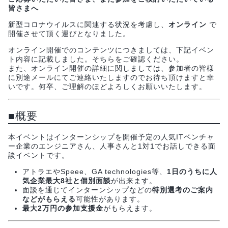
皆さまへ
新型コロナウイルスに関連する状況を考慮し、
オンライン
で
開催させて頂く運びとなりました。
オンライン開催でのコンテンツにつきましては、下記イベン
ト内容に記載しました。そちらをご確認ください。
また、オンライン開催の詳細に関しましては、参加者の皆様
に別途メールにてご連絡いたしますのでお待ち頂けますと幸
いです。何卒、ご理解のほどよろしくお願いいたします。
■概要
本イベントはインターンシップを開催予定の人気ITベンチャ
ー企業のエンジニアさん、人事さんと1対1でお話しできる面
談イベントです。
アトラエやSpeee、GA technologies等、
1日のうちに人
気企業最大8社と個別面談
が出来ます。
面談を通じてインターンシップなどの
特別選考のご案内
などがもらえる
可能性があります。
最大2万円の参加支援金
がもらえます。