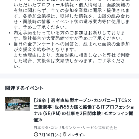
いただいたプロフィール情報・個人情報は、面談実施の
有無に関わらず、全ての参加企業様に開示・提供されま
す。各参加企業様は、取得した情報を、面談の組み合わ
せ・面談時の情報・イベント後の選考案内等に使用しま
す。予めご了承ください。
内定承諾を行っている方のご参加はお断りしておりま
す。弊社都合で大変恐縮ですが予めご了承ください。
当日の全アンケートへの回答と、組まれた面談の全参加
が支援金支給条件となります。
また他理由により、支給対象に相当しないと弊社で判断
した場合、支援金は支給致しかねます。ご了承くださ
い。
関連するイベント
【28卒｜選考直結型オープン・カンパニー】TCS×
三菱商事！世界55カ国と協働するITプロフェッショ
ナル（SE/PM）の仕事を2日間体験！≪オンライン開
催≫
日本タタ・コンサルタンシー・サービシズ株式会社
7月30日(木)
オンライン