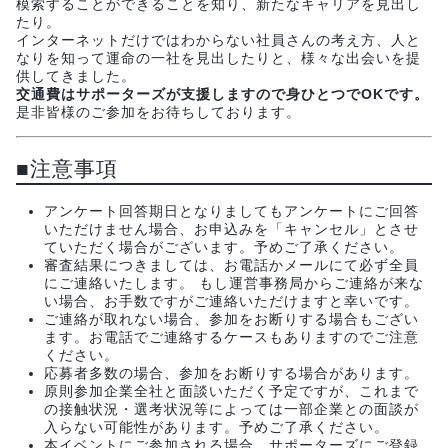
模索することができることを知り、新たなキャリアを見出し
たり。
インターネットだけではわからない社員さんの考え方、人と
なりを知って運命の一社を見出したりと、様々な出会いを提
供してきました。
交通費はサポーターズが支援しますので身ひとつでOKです。
是非皆様のご参加をお待ちしております。
■注意事項
アンケート回答期日となりましてもアンケートにご回答
いただけません場合、お申込みを「キャンセル」とさせ
ていただく場合がございます。予めご了承ください。
審査結果につきましては、お電話かメールにて必ず全員
にご連絡いたします。 もし運営事務局からご連絡が来な
い場合、お手数ですがご連絡いただけますと幸いです。
ご連絡が取れない場合、参加をお断りする場合もござい
ます。お電話でご連絡するケースもありますのでご注意
ください。
応募者多数の場合、参加をお断りする場合があります。
原則参加企業全社と面談いただく予定ですが、これまで
の接触状況・選考状況等によっては一部企業との面談が
入らない可能性があります。予めご了承ください。
本イベントにご参加される場合、サポーターズにご登録