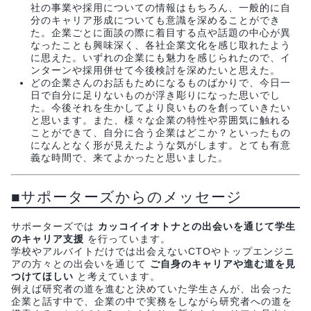
社の事業や採用についての情報はもちろん、一般的に自
分のキャリア形成についても意識を深めることができ
た。企業ごとに面談の際に着目する点や話題の中心が異
なったことも興味深く、各社企業文化を感じ取れたよう
に思えた。いずれの企業にも魅力を感じられたので、イ
ンターンや採用併せて今後検討を深めたいと思えた。
どの企業さんのお話もためになるものばかりで、今日一
日で自分に足りないものが浮き彫りになった思いでし
た。今後それを生かしてより良いものを創っていきたい
と思います。また、様々な企業の特性や雰囲気に触れる
ことができて、自分に合う企業はどこか？といったもの
になんとなく形が見えたような気がします。とても有意
義な時間で、来てよかったと思いました。
■サポーターズからのメッセージ
サポーターズでは
カッコイイオトナとの出会いを通じて学生
のキャリア支援
を行っています。
学校やアルバイトだけでは出会えないCTOやトップエンジニ
アの方々との出会いを通じて
ご自身のキャリアや進む道を見
つけてほしい
と考えています。
例えば研究者の道を進むと決めていた学生さんが、出会った
企業と話す中で、企業の中で実務をしながら研究者への道を