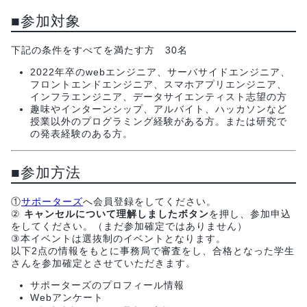
■参加対象
下記の条件をすべてを満たす方 30名
2022年卒のwebエンジニア、サーバサイドエンジニア、
フロントエンドエンジニア、スマホアプリエンジニア、
インフラエンジニア、データサイエンティスト志望の方
趣味やインターンシップ、アルバイト、ハッカソンなど
授業以外のプログラミング経験がある方。または研究で
の発表経験のある方。
■参加方法
①
サポーターズ
へ会員登録をしてください。
②
キャンセルについて理解しましたボタン
を押し、参加申込
をしてください。（まだ参加確定ではありません）
③本イベントは選抜制のイベントとなります。
以下2点の情報をもとに事務局で審査をし、合格となった学生
さんを参加確定とさせていただきます。
サポーターズのプロフィール情報
Webアンケート