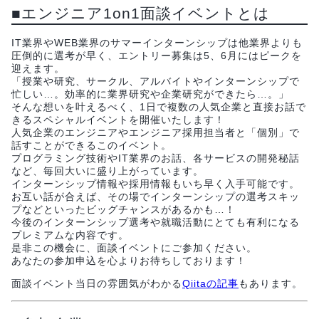
■エンジニア1on1面談イベントとは
IT業界やWEB業界のサマーインターンシップは他業界よりも
圧倒的に選考が早く、エントリー募集は5、6月にはピークを
迎えます。
「授業や研究、サークル、アルバイトやインターンシップで
忙しい…。効率的に業界研究や企業研究ができたら…。」
そんな想いを叶えるべく、1日で複数の人気企業と直接お話で
きるスペシャルイベントを開催いたします！
人気企業のエンジニアやエンジニア採用担当者と「個別」で
話すことができるこのイベント。
プログラミング技術やIT業界のお話、各サービスの開発秘話
など、毎回大いに盛り上がっています。
インターンシップ情報や採用情報もいち早く入手可能です。
お互い話が合えば、その場でインターンシップの選考スキッ
プなどといったビッグチャンスがあるかも…！
今後のインターンシップ選考や就職活動にとても有利になる
プレミアムな内容です。
是非この機会に、面談イベントにご参加ください。
あなたの参加申込を心よりお待ちしております！
面談イベント当日の雰囲気がわかる
Qiitaの記事
もあります。