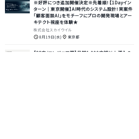
※好評につき追加開催決定※先着順！【1Dayイン
ターン｜東京開催】AI時代のシステム設計！実案件
「顧客面談AI」をモチーフにプロの開発現場とアー
キテクト視座を体験★
株式会社スカイウイル
8月19日(水)
東京都
【28卒/エンジニア職】月間1,000店舗以上導入の
モバイルPOSシステム「POS＋（ポスタス）」でおも
てなし文化にテクノロジーを◎DX化で人手不足を
解消するSaaSビジネスで活躍しませんか？【8月ま
での参加で特典あり◎/会社説明会】
ポスタス株式会社
8月13日(木)
オンライン
【28卒 本選考 | アルゴリズムエンジニア職】AIのリ
ーディングカンパニー東証プライム上場ベンチャー
で研究とビジネスを行き来し、AIの社会実装をリー
ドしませんか？
株式会社 PKSHA Technology