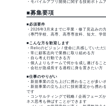
・モバイルアプリ開発に関する技術ボトム
■募集要項
■必須要件
・2026年3月末までに卒業・修了見込みの
（專門学校、高専、高専専攻科、短大、学
■こんな方を歓迎します
・Relicのビジョン / 使命に共感していた
・常に顧客志向で業務に取り組める方
・自ら考え行動できる方
・個人よりもチームで何かを成し遂げるこ
・会社が急成長する過程に身を置きたい方
■仕事のやりがい
・新規事業の立ち上げに携わることが多い
・新規事業の立ち上げに技術選定から携わる
です
・コンサルティングで戦略 / 企画フェーズ
ネス思考も伸ばすことができます