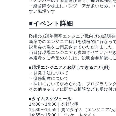
・メンバーの学習意欲が高く、毎週勉強会
・経営陣や株主にエンジニアが多いため、
すい職場です
■イベント詳細
Relicの26年新卒エンジニア職向けの説明
新卒でのエンジニア採用を積極的に行なっ
説明会の場をご用意させていただきました
当日は現場エンジニアも参加させていただ
本選考をご希望の方には、説明会参加後に
■現場エンジニアとお話しできること(例)
・開発手法について
・研修制度について
・採用において求められる、プログラミン
その他キャリアに関する相談なども受け付
■タイムスケジュール
14:00〜14:30｜会社説明
14:30〜14:55｜質問タイム（エンジニア/
14:55〜15:00｜アンケートタイム