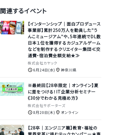
関連するイベント
【インターンシップ｜面白プロデュース
事業部】累計250万人を動員した"う
んこミュージアム"や、5年連続でDL数
日本１位を獲得するカジュアルゲーム
などを制作するクリエイター集団≪交
通費・宿泊費全額支給★≫
株式会社カヤック
6月24日(水)
神奈川県
※最終回【28卒限定｜オンライン】夏
に差をつける！IT企業分析セミナー
《30分でわかる見極め方》
株式会社サポーターズ
8月20日(木)
オンライン
【28卒｜エンジニア職】教育・福祉の
業界変革に挑むテックカンパニー★専