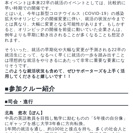
本イベントは本来22卒の就活のイベントとしては、比較的に
早い時期での開催です。
とはいえ、今年は新型コロナウイルス（COVID-19）の感染
拡大やオリンピックの開催変更に伴い、就活の状況が今まで
とは異なり、大幅に変更となる可能性があります。もしかす
ると、オリンピックの開催を前提に動いていた企業さんは、
例年よりも早期に動き出されることが多くなることも想定さ
れます。
そういった、就活の早期化や大幅な変更が予測される22卒の
就活生にとって、なるべく早くに就活の一歩を踏み出すこと
は理想的な就活をやりきるにあたって非常に重要な要素にな
りそうです。
このような就活状況も含めて、ぜひサポーターズを上手く活
用してくださると嬉しいです！！
■
参加クルー紹介
■
司会・進行
北島 悠衣【ぽん】
中高の英語教員を目指し勉学に励むものの「5年後の自分像」
にギャップを感じ大学3年春に方向転換。
1年間の就活を通し、約100社と接点を持ち、多くの社会人と