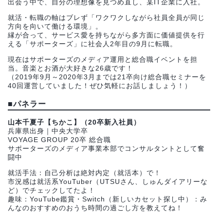
出会う中で、自分の理想像を見つめ直し、某IT企業に入社。
就活・転職の軸はブレず「ワクワクしながら社員全員が同じ
方向を向いて働ける環境」。
縁が合って、サービス愛を持ちながら多方面に価値提供を行
える「サポーターズ」に社会人2年目の9月に転職。
現在はサポーターズのメディア運用と総合職イベントを担
当。音楽とお酒が大好きな26歳です！
（2019年9月～2020年3月までは21卒向け総合職セミナーを
40回運営していました！ぜひ気軽にお話しましょう！）
■
パネラー
山本千夏子【ちかこ】（20卒新入社員）
兵庫県出身｜中央大学卒
VOYAGE GROUP 20卒 総合職
サポーターズのメディア事業本部でコンサルタントとして奮
闘中
就活手法：自己分析は絶対内定（就活本）で！
市況感は就活系YouTuber（UTSUさん、しゅんダイアリーな
ど）でチェックしてたよ！
趣味：YouTube鑑賞・Switch（新しいカセット探し中）：み
んなのおすすめのおうち時間の過ごし方を教えてね！