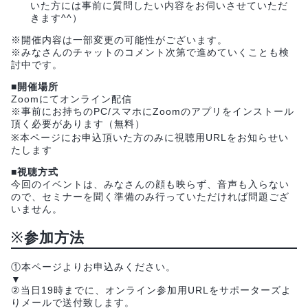
いた方には事前に質問したい内容をお伺いさせていただ
きます^^）
※開催内容は一部変更の可能性がございます。
※みなさんのチャットのコメント次第で進めていくことも検
討中です。
■
開催場所
Zoomにてオンライン配信
※事前にお持ちのPC/スマホにZoomのアプリをインストール
頂く必要があります（無料）
※本ページにお申込頂いた方のみに視聴用URLをお知らせい
たします
■
視聴方式
今回のイベントは、みなさんの顔も映らず、音声も入らない
ので、セミナーを聞く準備のみ行っていただければ問題ござ
いません。
※
参加方法
①本ページよりお申込みください。
▼
②当日19時までに、オンライン参加用URLをサポーターズよ
りメールで送付致します。