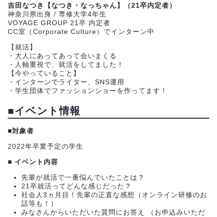
吉田なつき【なつき・なっちゃん】（21卒内定者）
神奈川県出身 / 専修大学4年生
VOYAGE GROUP 21卒 内定者
CC室（Corporate Culture）でインターン中
【就活】
・大人にあってあって会いまくる
・人軸重視で、就活をしてました！
【今やっていること】
・インターンでライター、SNS運用
・学生団体でファッションショーを作ってます！
■
イベント情報
■
対象者
2022年卒業予定の学生
■
イベント内容
先輩が就活で一番悩んでいたことは？
21卒就活ってどんな感じだった？
社会人3ヵ月目！先輩の正直な感想（オンライン研修のお
話等も！）
みなさんからいただいた質問にお答え （お申込みいただ