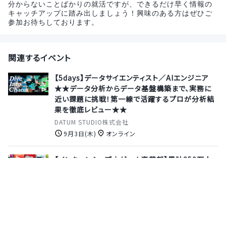
分からないことばかりの就活ですが、できるだけ早く情報の
キャッチアップに踏み出しましょう！興味のある方はぜひご
参加お待ちしております。
関連するイベント
【5days】データサイエンティスト／AIエンジニア
★★データ分析からデータ基盤構築まで、実務に
近い課題に挑戦！第一線で活躍するプロが分析結
果を徹底レビュー★★
DATUM STUDIO株式会社
9月3日(木)
オンライン
【インターンシップ｜ゲーム事業部】累計250万人
を動員した"うんこミュージアム"や、5年連続でDL
数日本1位を獲得するカジュアルゲームなどを制
作するクリエイター集団≪交通費・宿泊費全額支
給★≫
株式会社カヤック
6月24日(水)
神奈川県