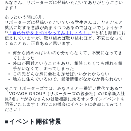
みなさん、サポーターズに登録いただいてありがとうござい
ます！
あっという間に6月。
サポーターズに登録いただいている学生さんは、だんだんと
就活に対する意識が高まりつつあるのではないでしょうか？
**
「自己分析をまずはやってみましょう！」
**と私も頻繁にお
伝えしていますが、取り組めば取り組むほど、不安になって
くることも、正直あると思います。
何から始めればいいのか分からなくて、不安になってき
てしまった
外出が困難ということもあり、相談したくても頼れる相
手がいなくて、困ってしまった
この先どんな風に会社を探せばいいかわからない
地方に住んでいるので、就活情報がなかなか得られない
そこでサポーターズでは、みなさんと一番近い世代である**
「VOYAGE GROUP（サポーターズの親会社）の20卒新入社
員2名」**がみなさんの就活相談に乗るオンラインイベントを
開催いたします！ぜひこの機会にイベントに参加してみてく
ださい！
■
イベント開催背景