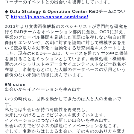
ユーザーのイベントとの出会いを後押ししています。
◆ Data Strategy & Operation Center R&Dチームについ
て
https://jp.corp-sansan.com/dsoc/
2013年より文書画像解析のスペシャリストが専門的な研究を
行うR&Dチームをオペレーション部内に創設。OCRに加え、
事業のグローバル展開も見越した言語に依存しない独自の画
像解析エンジンや、名刺に対する認知に対して機械学習を用
いて読み取りを効率化・自動化する研究開発をスタートしま
した。現在のR＆Dチームは、サービスを通じて世の中に価値
を届けることをミッションとしています。画像処理・機械学
習のスペシャリストやデータサイエンティストなど十数名が
在籍し、名刺をもとにした人脈のデータベースの活用という
前例のない未知の領域に挑んでいます。
■Mission
出会いからイノベーションを生み出す
いつの時代も、世界を動かしてきたのは人と人の出会いで
す。
私たちは出会いが持つ可能性を再発見し、
未来につなげることでビジネスを変えていきます。
イノベーションにつながる新しい出会いを生み出す。
出会いの力でビジネスの課題にイノベーションを起こす。
そして、名刺からはじまる出会い、そのもののあり方を変え