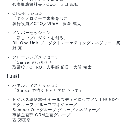
代表取締役社長／CEO 寺田 親弘
CTOセッション
「テクノロジーで未来を形に」
執行役員／CTO／VPoE 藤倉 成太
メンバーセッション
「新しいプロダクトを創る」
Bill One Unit プロダクトマーケティングマネジャー 柴
野 亮
クロージングメッセージ
「Sansanのカルチャー」
取締役／CHRO／人事部 部長 大間 祐太
【２部】
パネルディスカッション
「Sansanで描くキャリアについて」
ビジネス統括本部 セールスディベロップメント部 SD企
画グループ グループマネジャー／
Seminar Oneグループ グループマネジャー／
事業企画部 CRM企画グループ
西 万葵奈