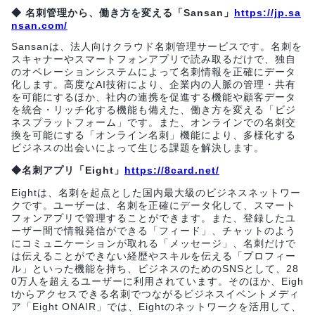
◆ 名刺管理から、働き方を変える「Sansan」
https://jp.sa
nsan.com/
Sansanは、法人向けクラウド名刺管理サービスです。名刺を
スキャナーやスマートフォンアプリで読み取るだけで、独自
のオペレーションシステムによって名刺情報を正確にデータ
化します。高度なAI技術により、企業内の人脈の管理・共有
を可能にするほか、社内の連携を促進する機能や顧客データ
を統合・リッチ化する機能も備えた、働き方を変える「ビジ
ネスプラットフォーム」です。また、オンラインでの名刺交
換を可能にする「オンライン名刺」機能により、多様化する
ビジネスの出会いによって生じる課題を解決します。
◆名刺アプリ「Eight」
https://8card.net/
Eightは、名刺を起点とした国内最大級のビジネスネットワー
クです。ユーザーは、名刺を正確にデータ化して、スマート
フォンアプリで管理することができます。また、登録したユ
ーザー間で情報発信ができる「フィード」、チャットのよう
にコミュニケーションが取れる「メッセージ」、名刺だけで
は伝えることができない経歴やスキルを伝える「プロフィー
ル」といった機能を持ち、ビジネスのためのSNSとして、28
0万人を超えるユーザーに利用されています。そのほか、Eigh
tからアクセスできる名刺でつながるビジネスイベントメディ
ア「Eight ONAIR」では、Eightのネットワークを活用して、