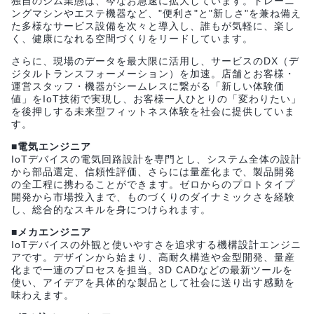
独自のジム業態は、今なお急速に拡大しています。トレーニ
ングマシンやエステ機器など、"便利さ"と"新しさ"を兼ね備え
た多様なサービス設備を次々と導入し、誰もが気軽に、楽し
く、健康になれる空間づくりをリードしています。
さらに、現場のデータを最大限に活用し、サービスのDX（デ
ジタルトランスフォーメーション）を加速。店舗とお客様・
運営スタッフ・機器がシームレスに繋がる「新しい体験価
値」をIoT技術で実現し、お客様一人ひとりの「変わりたい」
を後押しする未来型フィットネス体験を社会に提供していま
す。
■電気エンジニア
IoTデバイスの電気回路設計を専門とし、システム全体の設計
から部品選定、信頼性評価、さらには量産化まで、製品開発
の全工程に携わることができます。ゼロからのプロトタイプ
開発から市場投入まで、ものづくりのダイナミックさを経験
し、総合的なスキルを身につけられます。
■メカエンジニア
IoTデバイスの外観と使いやすさを追求する機構設計エンジニ
アです。デザインから始まり、高耐久構造や金型開発、量産
化まで一連のプロセスを担当。3D CADなどの最新ツールを
使い、アイデアを具体的な製品として社会に送り出す感動を
味わえます。