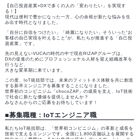
【自己投資産業×DXで多くの人の「変わりたい」を実現す
る！】
現代は便利で豊かになった一方、心の余裕が新たな悩みを生
み出す時代となりました。
「自分に自信をつけたい」「綺麗になりたい」そういった“お
客様の自己実現を叶えること”が、私たちが推進する「自己投
資産業」です。
先の見えないVUCAの時代の中で現在RIZAPグループは、
DXの促進のためにプロフェッショナル人材を迎え組織改革を
行うなど、
大きな変革期に来ています。
この度、IoT統括部では、未来のフィットネス体験を共に創造
する新卒エンジニアを募集することになりました。
世界初のコンビニジム「chocoZAP」の成長を支え、IoT技術
で社会に新たな価値を提供しませんか？
みなさんからのご応募をお待ちしています！
■募集職種：IoTエンジニア職
私たちIoT統括部は、「世界初コンビニジム」の革新と成長を
技術で支えるエンジンです。全国に1,800店舗以上を展開する