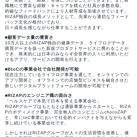
職種にて豊富な経験・キャリアを積んだ社員が多数在籍。
的確なフィードバックにより人材育成を加速させています。
RIZAP独自の成長メソッドとして、先輩から適切なフィード
バック文化が根付いており、
日々成長を感じながら仕事することができます。
■顧客データ量の豊富さ
10万人以上のRIZAP独自の健康データ、ライフログデータ、
購買データを扱った新規プロダクトサービスに携わることが
でき、将来的には日本のみならず全世界の人々に利用いただ
けるアプリ、サービスの開発を行えます。
■BtoCの事業会社で自社開発が可能
現在注力しているライフログ事業を通して、オンラインでの
アプリ開発と、オフラインでの店舗型ビジネスを融合させた
新しいデジタルプラットフォームの開発が可能です。
■RIZAPのエンジニア職の面白さ
「ヘルスケアで本気で日本を変える事業会社」
RIZAPグループはもともとは通販事業からスタートし、RIZA
Pのボディメイク事業、完全無人のコンビニジムchocoZAP
と、常にtoC事業において社会的インパクトを与えながらも変
革し続けている事業会社です。
しかしそれはRIZAPグループが人々の生活習慣を改善し、健