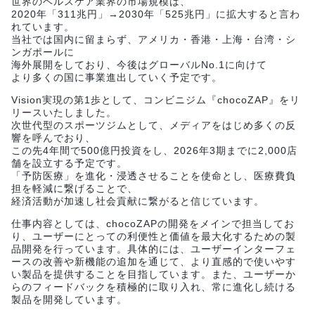
世界のヘルスケア業界の市場規模は、
2020年「311兆円」→2030年「525兆円」に拡大すると言わ
れています。
当社では国内に留まらず、アメリカ・香港・上海・台湾・シ
ンガポールに
海外展開をしており、今後はグローバルNo.1に向けて
より多くの国に事業進出していく予定です。
Vision実現の第1歩として、コンビニジム『chocoZAP』をリ
リースいたしました。
次世代型のスポーツジムとして、メディアをはじめ多くの反
響を呼んでおり、
この先4年間で500億円投資をし、2026年3期までに2,000店
舗を設立する予定です。
「予防医療」を進化・浸透させることを使命とし、医療費負
担を軽減に繋げることで、
経済活動が加速し社会貢献に繋がると信じています。
仕事内容としては、chocoZAPの開発をメインで担当してお
り、ユーザーにとっての利便性と価値を最大化するための製
品開発を行っています。具体的には、ユーザーインターフェ
ースの改善や新機能の追加を通じて、より直感的で使いやす
い製品を提供することを目指しています。また、ユーザーか
らのフィードバックを積極的に取り入れ、常に進化し続ける
製品を開発しています。