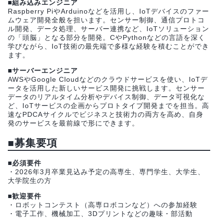
■組み込みエンジニア
Raspberry PiやArduinoなどを活用し、IoTデバイスのファー
ムウェア開発全般を担います。センサー制御、通信プロトコ
ル開発、データ処理、サーバー連携など、IoTソリューション
の「頭脳」となる部分を開発。CやPythonなどの言語を深く
学びながら、IoT技術の最先端で多様な経験を積むことができ
ます。
■サーバーエンジニア
AWSやGoogle Cloudなどのクラウドサービスを使い、IoTデ
ータを活用した新しいサービス開発に挑戦します。センサー
データのリアルタイム分析やデバイス制御、データ可視化な
ど、IoTサービスの企画からプロトタイプ開発までを担当。高
速なPDCAサイクルでビジネスと技術力の両方を高め、自身
発のサービスを最前線で形にできます。
■募集要項
■必須要件
・2026年3月卒業見込み予定の高専生、専門学生、大学生、
大学院生の方
■歓迎要件
・ロボットコンテスト（高専ロボコンなど）への参加経験
・電子工作、機械加工、3Dプリントなどの趣味・部活動