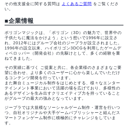
その他支援金に関する質問は
よくあるご質問
をご覧くださ
い。
■企業情報
ポリゴンマジックは、「ポリゴン（3D）の魅力で、世界中の
子供たちに魔法をかけよう」という想いで1996年に設立さ
れ、2012年にはグループ会社のジープラが設立されました。
1996年の設立以来、ハイポリゴン3DCGを利用したゲームデ
ィベロッパー（開発会社）の先駆けとして、多くの経験を重
ねてきました。
その実績に基づく ご提案と共に、各企業様のさまざまなご要
望に合わせ、より多くのユーザーに心から楽しんでいただけ
るコンテンツ開発を行っています。
また舞台ミュージカル制作をはじめとする、様々なエンター
テインメント事業において活躍の場を広げており、多様性の
あるデザインを生み出すクリエイティブ力を持っていること
がグループの最大の強みとなっています。
ジープラでは大規模なソーシャルゲーム制作・運営を行いつ
つ、自社オリジナルや大手ゲームパブリッシャーと組んだス
マートフォンゲーム制作に積極的にチャレンジをしていま
す。