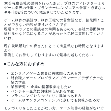
30分程度会社の説明を行ったあと、プロのディレクターより
ゲーム業界の仕事・プランナー/エンジニアの仕事・必要なス
キル/知識等についてお話させていただきます。
ゲーム制作の裏話や、制作工程での苦労話など、普段聞くこ
とができない内容が盛りだくさんです！
現場スタッフとの座談会の時間もあるので、会社の雰囲気や
福利厚生など気になることがあったら気軽に質問してくださ
いね。
現在就職活動中の皆さんにとって有意義なお時間となります
よう、
準備してお待ちしておりますので是非お越しください！
■こんな方におすすめ
エンタメ／ゲーム業界に興味関心のある方
総合職／ゲームプログラマ／プランナー／デザイナー志
望の学生
業界研究・ 企業の情報収集をしたい
ベンチャー企業に興味関心がある学生
プランニングやものづくりに興味のある方
ゲームやエンタメコンテンツに少しでも興味がある方
モノづくりをしたことがない方、ゲーム制作の経験がない方