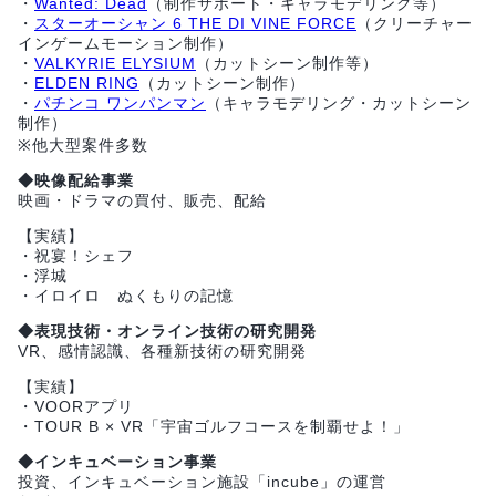
・
Wanted: Dead
（制作サポート・キャラモデリング等）
・
スターオーシャン 6 THE DI VINE FORCE
（クリーチャー
インゲームモーション制作）
・
VALKYRIE ELYSIUM
（カットシーン制作等）
・
ELDEN RING
（カットシーン制作）
・
パチンコ ワンパンマン
（キャラモデリング・カットシーン
制作）
※他大型案件多数
◆映像配給事業
映画・ドラマの買付、販売、配給
【実績】
・祝宴！シェフ
・浮城
・イロイロ ぬくもりの記憶
◆表現技術・オンライン技術の研究開発
VR、感情認識、各種新技術の研究開発
【実績】
・VOORアプリ
・TOUR B × VR「宇宙ゴルフコースを制覇せよ！」
◆インキュベーション事業
投資、インキュベーション施設「incube」の運営