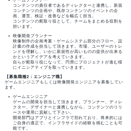
ゲームプランナー
コンテンツの責任者であるディレクターと連携し、新規
コンテンツの企画や、既存コンテンツのイベントの企
画、運営、検証・改善などを幅広く担当。
コンテンツの舵取り役として、チームをまとめる役割を
担います。
映像開発プランナー
映像制作の企画考案・ゲームシステム部分のフロー、設
計書の作成を担当して頂きます。市場、ユーザーのトレ
ンドを理解し、いかに新規性が高いものの提供が出来る
かというアイデアを考えていきます。
自らが舵取り役になって、円滑にプロジェクトが進む様
にイニシアティブを取っていきます。
【募集職種2：エンジニア職】
ゲームエンジニアもしくは映像開発エンジニアを募集してい
ます。
ゲームエンジニア
ゲームの開発を担当して頂きます。プランナー、ディレ
クター、デザイナーと連携しながら、コンテンツのリリ
ースや運用に貢献して下さい。
開発部門はアプリとインフラで別れており、将来的には
ご自身の適正で、インフラサイドの経験を積むことも可
能です。