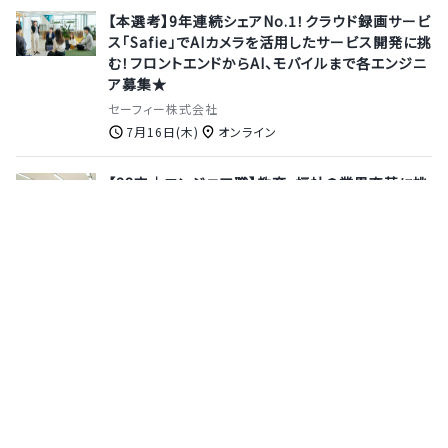
【本選考】9年連続シェアNo.1！クラウド録画サービ
ス「Safie」でAIカメラを活用したサービス開発に挑
む！フロントエンドからAI、モバイルまで各エンジニ
ア募集★
セーフィー株式会社
7月16日(木)
オンライン
【28卒｜エンジニア職】教育・福祉の業界変革に挑
むテックカンパニー★専務執行役員登壇！業界
No.1シェアのLITALICOでエンジニアとして働く魅
力とは？≪参加特典あり◎会社説明会｜選べるオ
ンライン・対面開催≫
株式会社LITALICO
8月18日(火)
東京都
【28卒│本選考】第四次産業革命に挑む、成長率
600%の最先端AI企業JAPAN AIの選考に参加し
てみませんか？【FDE／AI基盤開発エンジニア】
株式会社ジーニー