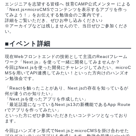
エンジニアを志望する皆様へ 技育CAMP公式メンター による
「Next.js×microCMSでコンテンツを表示するアプリを作っ
てみよう！」をお伝えする勉強会のご案内です。
詳細をご覧いただき、ぜひお申し込みください♪
※アーカイブなどは残しませんので、当日ぜひご参加くださ
い。
■イベント詳細
現在Webフロントエンドの技術として主流のReactフレーム
ワーク「Next.js」を使って一緒に開発してみませんか？
今回はNext.jsを使った開発にチャレンジしてみたい、microC
MSを用いてAPI連携してみたい！といった方向けのハンズオ
ン勉強会です。
「Reactを触ったことがあり、Next.jsの存在を知っているが
何が違うのか知りたい」
「Next.jsを使ったアプリを作成したい」
「最近話題になっているNext.js13の新機能であるApp Route
rでアプリを作ってみたい」
といった方にぜひ参加いただきたいコンテンツとなっており
ます。
今回はハンズオン形式でNext.jsとmicroCMSを掛け合わせた
ブログコンテンツアプリを作成します。勉強会前後にslackで