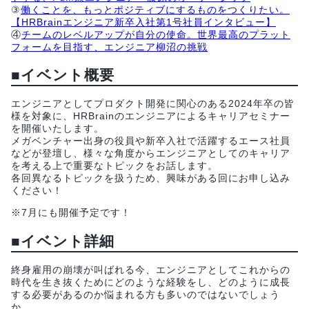
③
働くことを、もっとポジティブにするものをつくりたい。
【HRBrainエンジニア新卒入社第1号社員インタビュー】
④
チームのレベルアップが自分の使命。世界最高のプラット
フォームを目指す、エンジニア柳沼の挑戦
■イベント概要
エンジニアとしてプロダクト開発に関心のある2024年卒の皆
様を対象に、HRBrainのエンジニアによるキャリアセミナー
を開催いたします。
メガベンチャー出身の役員や新卒入社で活躍するエース社員
などが登壇し、様々な角度からエンジニアとしてのキャリア
を考える上で重要なトピックをお話します。
各回異なるトピックを扱うため、興味がある回にお申し込み
ください！
※7月にも開催予定です！
■イベント詳細
終身雇用の崩壊が叫ばれる今、エンジニアとしてこれからの
時代を生き抜くためにどのような経験をし、どのように成長
する必要があるのか悩まれる方も多いのではないでしょう
か。