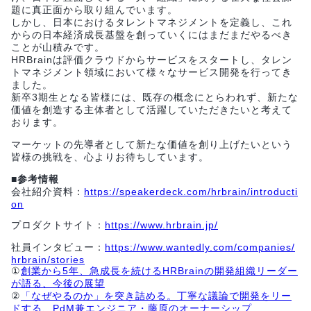
題に真正面から取り組んでいます。
しかし、日本におけるタレントマネジメントを定義し、これ
からの日本経済成長基盤を創っていくにはまだまだやるべき
ことが山積みです。
HRBrainは評価クラウドからサービスをスタートし、タレン
トマネジメント領域において様々なサービス開発を行ってき
ました。
新卒3期生となる皆様には、既存の概念にとらわれず、新たな
価値を創造する主体者として活躍していただきたいと考えて
おります。
マーケットの先導者として新たな価値を創り上げたいという
皆様の挑戦を、心よりお待ちしています。
■参考情報
会社紹介資料：
https://speakerdeck.com/hrbrain/introducti
on
プロダクトサイト：
https://www.hrbrain.jp/
社員インタビュー：
https://www.wantedly.com/companies/
hrbrain/stories
①
創業から5年、急成長を続けるHRBrainの開発組織リーダー
が語る、今後の展望
②
「なぜやるのか」を突き詰める。丁寧な議論で開発をリー
ドする、PdM兼エンジニア・藤原のオーナーシップ