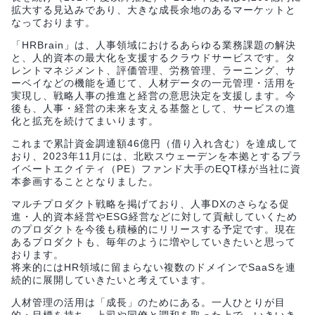
拡大する見込みであり、大きな成長余地のあるマーケットと
なっております。
「HRBrain」は、人事領域におけるあらゆる業務課題の解決
と、人的資本の最大化を支援するクラウドサービスです。タ
レントマネジメント、評価管理、労務管理、ラーニング、サ
ーベイなどの機能を通じて、人材データの一元管理・活用を
実現し、戦略人事の推進と経営の意思決定を支援します。今
後も、人事・経営の未来を支える基盤として、サービスの進
化と拡充を続けてまいります。
これまで累計資金調達額46億円（借り入れ含む）を達成して
おり、2023年11月には、北欧スウェーデンを本拠とするプラ
イベートエクイティ（PE）ファンド大手のEQT様が当社に資
本参画することとなりました。
マルチプロダクト戦略を掲げており、人事DXのさらなる促
進・人的資本経営やESG経営などに対して貢献していくため
のプロダクトを今後も積極的にリリースする予定です。現在
あるプロダクトも、毎年のように増やしていきたいと思って
おります。
将来的にはHR領域に留まらない複数のドメインでSaaSを連
続的に展開していきたいと考えています。
人材管理の活用は「成長」のためにある。一人ひとりが目
的・目標を持ち、上司や同僚と調和を取った上で、いきいき