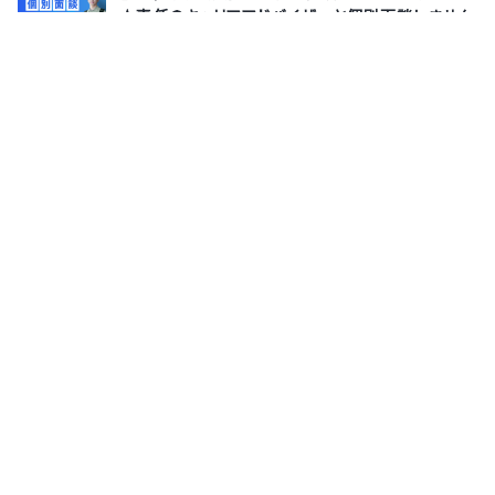
★専任のキャリアアドバイザーと個別面談しません
か？
株式会社サポーターズ
8月13日(木)
オンライン
【27卒｜本選考】急成長ベンチャーの中核を担う。
20代で年収1000万超も狙える実力主義のプロダ
クト開発！≪実務体験型インターン選考あり◎≫
株式会社プレックス
6月25日(木)
オンライン
サポーターズとは
運営会社
よくあるご質問
利用規約
お問い合わせ
プライバシーポリシー
採用担当者様はこちら