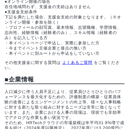
●オンライン開催の場合
在住地域問わず、支援金の支給はありません
●支援金支給条件
下記を満たした場合、支援金支給の対象となります。（※オ
ンライン開催・参加を除く）
・プロフィールの顔写真、基本情報、志望職種、学歴情報、
志向性、経験情報（経験者のみ）、スキル情報（経験者の
み）を記入している方
・本イベントページで申込し、実際に参加した方
・今までイベント主催企業と接点の無い方
・本イベントに別ルートから申込をしていない方
その他支援金に関する質問は
よくあるご質問
をご覧くださ
い。
■企業情報
人口減少に伴う人員不足により、従業員ひとりひとりのパフ
ォーマンスを最大化するための、評価制度の構築・従業員体
験の改善によるエンゲージメントの向上等、様々な人事戦略
に対する新たな取り組みに対するニーズは非常に強くなって
います。また、企業における人事の現場は、現状でも非効率
でアナログな作業も多い状況です。
そのため、HRTechクラウドの市場規模は年平均31.8%増で成
長を続け（2024年度以降推定）、2027年度には3,200億円に