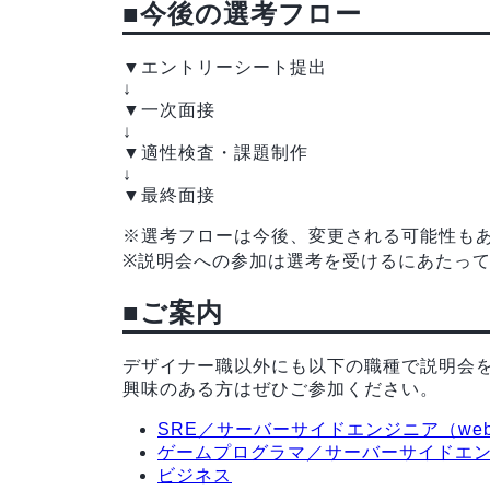
■今後の選考フロー
▼エントリーシート提出
↓
▼一次面接
↓
▼適性検査・課題制作
↓
▼最終面接
※選考フローは今後、変更される可能性も
※説明会への参加は選考を受けるにあたっ
■ご案内
デザイナー職以外にも以下の職種で説明会
興味のある方はぜひご参加ください。
SRE／サーバーサイドエンジニア（we
ゲームプログラマ／サーバーサイドエ
ビジネス