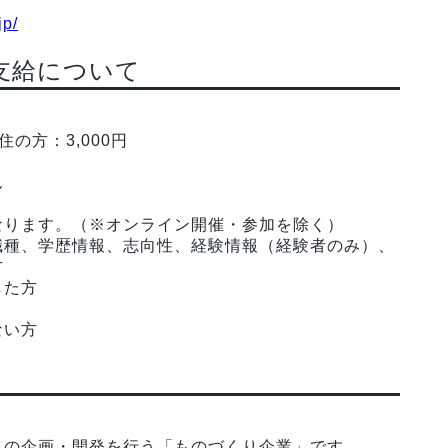
jp/
支給について
の方：3,000円
ん
なります。（※オンライン開催・参加を除く）
職種、学歴情報、志向性、経験情報（経験者のみ）、
方
した方
ない方
スの企画・開発を行う「ものづくり企業」です。