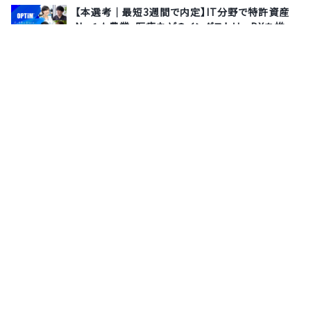
【本選考｜最短3週間で内定】IT分野で特許資産
No.1★農業・医療などのインダストリーDXを推
進！15年連続シェアNo.1の自社サービスを展開
《エンジニア職》
株式会社オプティム
7月13日(月)
オンライン
【28卒｜エンジニア職】教育・福祉の業界変革に挑
むテックカンパニー★専務執行役員登壇！業界
No.1シェアのLITALICOでエンジニアとして働く魅
力とは？≪参加特典あり◎会社説明会｜選べるオ
ンライン・対面開催≫
株式会社LITALICO
8月18日(火)
東京都
サポーターズとは
運営会社
よくあるご質問
利用規約