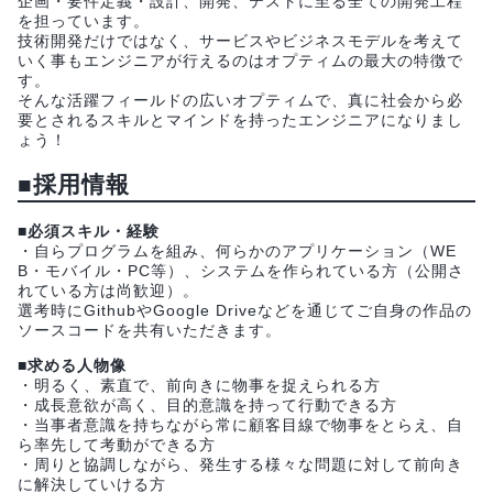
企画・要件定義・設計、開発、テストに至る全ての開発工程
を担っています。
技術開発だけではなく、サービスやビジネスモデルを考えて
いく事もエンジニアが行えるのはオプティムの最大の特徴で
す。
そんな活躍フィールドの広いオプティムで、真に社会から必
要とされるスキルとマインドを持ったエンジニアになりまし
ょう！
■採用情報
■必須スキル・経験
・自らプログラムを組み、何らかのアプリケーション（WE
B・モバイル・PC等）、システムを作られている方（公開さ
れている方は尚歓迎）。
選考時にGithubやGoogle Driveなどを通じてご自身の作品の
ソースコードを共有いただきます。
■求める人物像
・明るく、素直で、前向きに物事を捉えられる方
・成長意欲が高く、目的意識を持って行動できる方
・当事者意識を持ちながら常に顧客目線で物事をとらえ、自
ら率先して考動ができる方
・周りと協調しながら、発生する様々な問題に対して前向き
に解決していける方