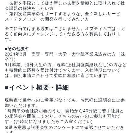
・技術を手段として捉え新しい技術を積極的に取り入れて社
会課題の解決をしたい方
・第四次産業革命をリードするような、全く新しいサービ
ス・テクノロジーの開発を行ってみたい方
全てに当てはまる必要はございません。オプティムでは、明
るく前向きにチャレンジしてくださる方を募集しておりま
す。
■その他要件
2024年3月 高専・専門・大学・大学院卒業見込みの方（既
卒可）
9月卒業、海外大生の方、既卒(正社員就業経験なし)の方など
も積極的に応募を受け付けております。入社時期について
は、個別事情に合わせて柔軟に相談に応じています。
■イベント概要・詳細
現時点で選考へのご希望がなくても、お気軽に説明会にご参
加いただけます。
1時間半の会社説明会のうち、開始から40分後に若手社員と
の座談会を開催しており、そちらのみへのご参加も可能で
す。(お時間になりましたらご入室ください)
※選考意思は説明会後のアンケートにて確認させていただき
ます