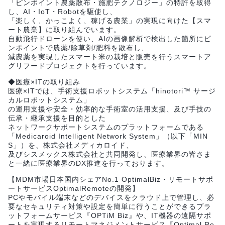
「ピンポイント農薬散布・施肥テクノロジー」の特許を取得
し、AI・IoT・Robotを駆使し、
「楽しく、かっこよく、稼げる農業」の実現に向けた【スマ
ート農業】に取り組んでいます。
自動飛行ドローンを使い、AIの画像解析で検出した箇所にピ
ンポイントで農薬/除草剤/肥料を散布し、
減農薬を実現したスマート米の栽培と販売を行うスマートア
グリフードプロジェクトを行っています。
◆医療×ITの取り組み
医療×ITでは、手術支援ロボットシステム「hinotori™ サージ
カルロボットシステム」
の運用支援や安全・効率的な手術室の活用支援、及び手技の
伝承・継承支援を目的とした
ネットワークサポートシステムのプラットフォームである
「Medicaroid Intelligent Network System」（以下「MIN
S」）を、株式会社メディカロイド、
及びシスメックス株式会社と共同開発し、医療業界の皆さま
と一緒に医療業界のDX推進を行っております。
【MDM市場日本国内シェアNo.1 OptimalBiz・リモートサポ
ートサービスOptimalRemoteの開発】
PCやモバイル端末などのデバイスをクラウド上で管理し、必
要なセキュリティ対策や設定を簡単に行うことができるプラ
ットフォームサービス『OPTiM Biz』や、IT機器の遠隔サポ
ートを実現するリモートマネジメントサービス『Optimal Re