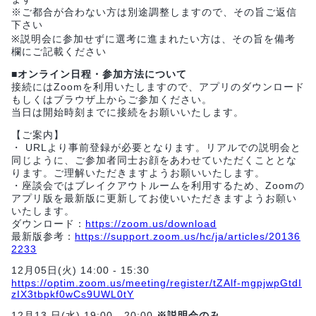
※ご都合が合わない方は別途調整しますので、その旨ご返信
下さい
※説明会に参加せずに選考に進まれたい方は、その旨を備考
欄にご記載ください
■オンライン日程・参加方法について
接続にはZoomを利用いたしますので、アプリのダウンロード
もしくはブラウザ上からご参加ください。
当日は開始時刻までに接続をお願いいたします。
【ご案内】
・ URLより事前登録が必要となります。リアルでの説明会と
同じように、ご参加者同士お顔をあわせていただくこととな
ります。ご理解いただきますようお願いいたします。
・座談会ではブレイクアウトルームを利用するため、Zoomの
アプリ版を最新版に更新してお使いいただきますようお願い
いたします。
ダウンロード：
https://zoom.us/download
最新版参考：
https://support.zoom.us/hc/ja/articles/20136
2233
12月05日(火) 14:00 - 15:30
https://optim.zoom.us/meeting/register/tZAlf-mgpjwpGtdI
zIX3tbpkf0wCs9UWL0tY
12月13 日(水) 19:00 - 20:00
※説明会のみ