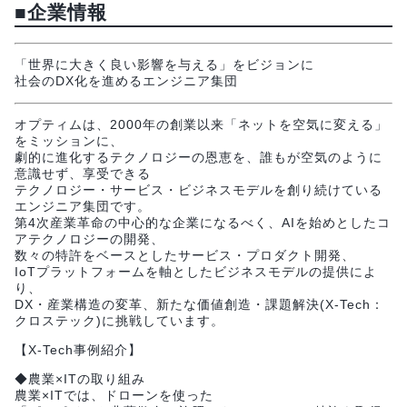
■企業情報
「世界に大きく良い影響を与える」をビジョンに
社会のDX化を進めるエンジニア集団
オプティムは、2000年の創業以来「ネットを空気に変える」
をミッションに、
劇的に進化するテクノロジーの恩恵を、誰もが空気のように
意識せず、享受できる
テクノロジー・サービス・ビジネスモデルを創り続けている
エンジニア集団です。
第4次産業革命の中心的な企業になるべく、AIを始めとしたコ
アテクノロジーの開発、
数々の特許をベースとしたサービス・プロダクト開発、
IoTプラットフォームを軸としたビジネスモデルの提供によ
り、
DX・産業構造の変革、新たな価値創造・課題解決(X-Tech：
クロステック)に挑戦しています。
【X-Tech事例紹介】
◆農業×ITの取り組み
農業×ITでは、ドローンを使った