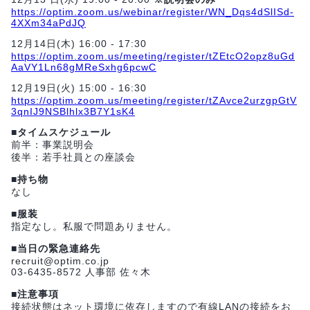
https://optim.zoom.us/webinar/register/WN_Dqs4dSlISd-
4XXm34aPdJQ
12月14日(木) 16:00 - 17:30
https://optim.zoom.us/meeting/register/tZEtcO2opz8uGd
AaVY1Ln68gMReSxhg6pcwC
12月19日(火) 15:00 - 16:30
https://optim.zoom.us/meeting/register/tZAvce2urzgpGtV
3qnIJ9NSBlhlx3B7Y1sK4
■タイムスケジュール
前半：事業説明会
後半：若手社員との座談会
■持ち物
なし
■服装
指定なし。私服で問題ありません。
■当日の緊急連絡先
recruit@optim.co.jp
03-6435-8572 人事部 佐々木
■注意事項
接続状態はネット環境に依存しますので有線LANの接続をお