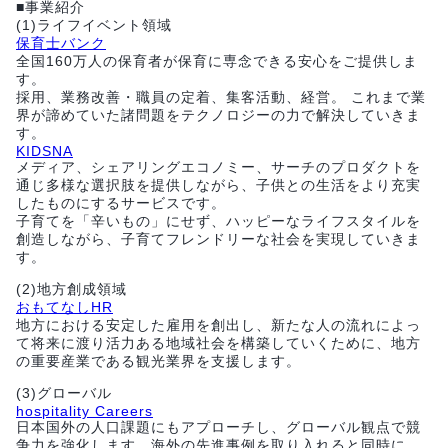
■事業紹介
(1)ライフイベント領域
保育士バンク
全国160万人の保育者が保育に専念できる安心をご提供しま
す。
採用、業務改善・職員の定着、集客活動、経営。 これまで業
界が諦めていた諸問題をテクノロジーの力で解決していきま
す。
KIDSNA
メディア、シェアリングエコノミー、サーチのプロダクトを
通じ多様な選択肢を提供しながら、子供との生活をより充実
したものにするサービスです。
子育てを「辛いもの」にせず、ハッピーなライフスタイルを
創造しながら、子育てフレンドリーな社会を実現していきま
す。
(2)地方創成領域
おもてなしHR
地方における安定した雇用を創出し、新たな人の流れによっ
て将来に渡り活力ある地域社会を構築していくために、地方
の重要産業である観光業界を支援します。
(3)グローバル
hospitality Careers
日本国外の人口課題にもアプローチし、グローバル観点で競
争力を強化します。海外の先進事例を取り入れると同時に、