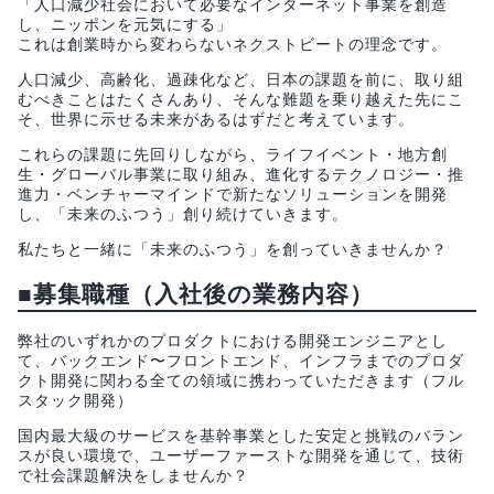
「人口減少社会において必要なインターネット事業を創造
し、ニッポンを元気にする」
これは創業時から変わらないネクストビートの理念です。
人口減少、高齢化、過疎化など、日本の課題を前に、取り組
むべきことはたくさんあり、そんな難題を乗り越えた先にこ
そ、世界に示せる未来があるはずだと考えています。
これらの課題に先回りしながら、ライフイベント・地方創
生・グローバル事業に取り組み、進化するテクノロジー・推
進力・ベンチャーマインドで新たなソリューションを開発
し、「未来のふつう」創り続けていきます。
私たちと一緒に「未来のふつう」を創っていきませんか？
■募集職種（入社後の業務内容）
弊社のいずれかのプロダクトにおける開発エンジニアとし
て、バックエンド〜フロントエンド、インフラまでのプロダ
クト開発に関わる全ての領域に携わっていただきます（フル
スタック開発）
国内最大級のサービスを基幹事業とした安定と挑戦のバラン
スが良い環境で、ユーザーファーストな開発を通じて、技術
で社会課題解決をしませんか？