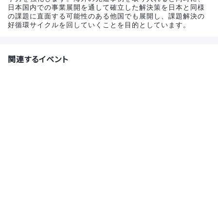
日本国内での事業展開を通して確立した解決策を日本と同様
の課題に直面する可能性のある他国でも展開し、課題解決の
好循環サイクルを回していくことを目的としています。
関連するイベント
【28卒対象】就活のお悩み相談から企業紹介まで
★専任のキャリアアドバイザーと個別面談しません
か？
株式会社サポーターズ
8月10日(月)
オンライン
【27卒対象】就活のお悩み相談から企業紹介まで
★専任のキャリアアドバイザーと個別面談しません
か？
株式会社サポーターズ
8月13日(木)
オンライン
【会社説明会｜基幹システムエンジニア】国内リユ