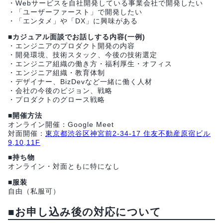
・Webサービスを自社開発している事業会社で開発したい
・「ユーザーファースト」で開発したい
・「エンタメ」や「DX」に興味がある
■カジュアル面談でお話しする内容(一例)
・エンジニアのプロダクト開発の内容
・開発環境、技術スタック、今後の技術選定
・エンジニア組織の働き方・福利厚生・オフィス
・エンジニア組織・教育体制
・デザイナー、BizDevなど一緒に働く人材
・会社の今後のビジョン、戦略
・プロダクトのグロース戦略
■開催方法
オンライン開催：Google Meet
対面開催：
東京都渋谷区神宮前2-34-17 住友不動産原宿ビル
9,10,11F
■持ち物
オンライン・対面ともに特になし
■服装
自由（私服可）
■お申し込み後の対応について