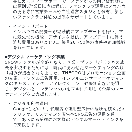
専任カスタマーサポートで、ファンからの問い合わせに
は原則3営業日以内に返信。ファンクラブ運用にノウハウ
のある専門営業チームや自社運営スタジオも保有、新し
いファンクラブ体験の提供をサポートしています。
イベントサポート
インハウスの開発部が継続的にアップデートを行い、常
に最先端の機能・デザインを提供。アップデートに伴う
追加費用はありません。毎月20〜50件の改善や追加機能
を行っています。
■デジタルマーケティング事業
SNSやデジタルが全盛となり、企業・ブランドがビジネス成
長を実現するためには、時代にあわせたマーケティングの取
り組みが必要となりました。THECOOはプロモーション企画
の立案、デジタル広告運用、インフルエンサーマーケティン
グのキャスティング、ディレクション、効果測定などを通
じ、デジタルとコンテンツの力をフルに活用して企業のマー
ケティングをご支援します。
デジタル広告運用
Googleなどの大手代理店で運用型広告の経験を積んだス
タッフが、リスティング広告やSNS広告の運用を通じ
て、あらゆる業種のお客様のデジタルマーケティングを
ご支援します。