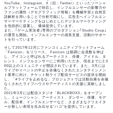
YouTube、Instagram、X（旧：Twitter）といったソーシャ
ルプラットフォームで対応し、インフルエンサーの影響力や
ファンの属性（デモグラフィック情報）を機械学習と自然言
語解析を用いることで分析可能にし、広告主へインフルエン
サーマーケティングをはじめとしたデジタルマーケティング
を包括的に提案し、価値提供しています。
また、｢ゲーム実況者｣専用のプロダクション｢Studio Coup｣
の運営も開始。インフルエンサーの成長支援、活動のサポー
トを行っています。
そして2017年12月にファンコミュニティプラットフォーム
「Fanicon」をリリース。 Fanicon は順調に会員数を伸ば
し、アイコンと呼ばれるアーティスト、俳優、アイドル、タ
レント、インフルエンサーにご利用いただき、現在までに2,0
00以上のコミュニティが開設されています。また、3月には
ライブやイベントの中止を余儀なくされたエンタテインメン
ト業界に向け、チケット制ライブ配信サービスの提供を開始
し、「#ライブを止めるな」プロジェクトでは活動自粛を余儀
なくされたライブハウスやアーティストの支援に貢献しまし
た。
2021年3月には配信スタジオ「BLACKBOX3」をオープン
し、ミュージシャン、アーティスト、ダンサー、俳優、モデ
ル、配信者、インフルエンサーなど、さまざまなクリエイタ
ーが新しい表現を生み出せる“ハコ”を提供しています。