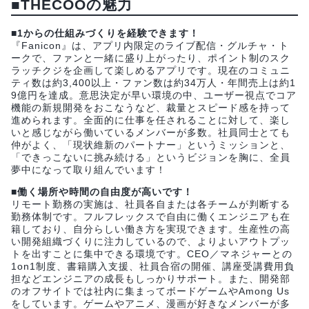
■THECOOの魅力
■1からの仕組みづくりを経験できます！
『Fanicon』は、アプリ内限定のライブ配信・グルチャ・ト
ークで、ファンと一緒に盛り上がったり、ポイント制のスク
ラッチクジを企画して楽しめるアプリです。現在のコミュニ
ティ数は約3,400以上・ファン数は約34万人・年間売上は約1
9億円を達成。意思決定が早い環境の中、ユーザー視点でコア
機能の新規開発をおこなうなど、裁量とスピード感を持って
進められます。全面的に仕事を任されることに対して、楽し
いと感じながら働いているメンバーが多数。社員同士とても
仲がよく、「現状維新のパートナー」というミッションと、
「できっこないに挑み続ける」というビジョンを胸に、全員
夢中になって取り組んでいます！
■働く場所や時間の自由度が高いです！
リモート勤務の実施は、社員各自または各チームが判断する
勤務体制です。フルフレックスで自由に働くエンジニアも在
籍しており、自分らしい働き方を実現できます。生産性の高
い開発組織づくりに注力しているので、よりよいアウトプッ
トを出すことに集中できる環境です。CEO／マネジャーとの
1on1制度、書籍購入支援、社員合宿の開催、講座受講費用負
担などエンジニアの成長もしっかりサポート。また、開発部
のオフサイトでは社内に集まってボードゲームやAmong Us
をしています。ゲームやアニメ、漫画が好きなメンバーが多