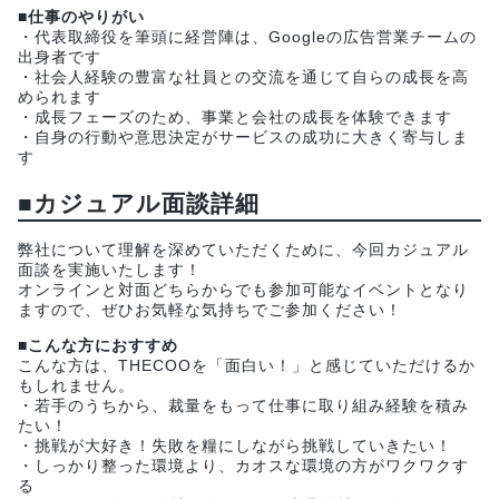
■仕事のやりがい
・代表取締役を筆頭に経営陣は、Googleの広告営業チームの
出身者です
・社会人経験の豊富な社員との交流を通じて自らの成長を高
められます
・成長フェーズのため、事業と会社の成長を体験できます
・自身の行動や意思決定がサービスの成功に大きく寄与しま
す
■カジュアル面談詳細
弊社について理解を深めていただくために、今回カジュアル
面談を実施いたします！
オンラインと対面どちらからでも参加可能なイベントとなり
ますので、ぜひお気軽な気持ちでご参加ください！
■こんな方におすすめ
こんな方は、THECOOを「面白い！」と感じていただけるか
もしれません。
・若手のうちから、裁量をもって仕事に取り組み経験を積み
たい！
・挑戦が大好き！失敗を糧にしながら挑戦していきたい！
・しっかり整った環境より、カオスな環境の方がワクワクす
る