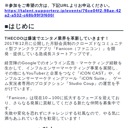
※参加をご希望の方は、下記URLよりお申込ください。
https://talent.supporterz.jp/events/76ce04f2-98ae-42
a2-a532-c68b99f3f600/
■はじめに
THECOOは爆速でエンタメ業界を革新していきます！
2017年12月に公開した月額会員制のクローズドなコミュニテ
ィ型ファンクラブアプリ『Fanicon（ファニコン）』を開
発・提供している急成長スタートアップです。
経営陣のGoogleでのオンライン広告・マーケティング経験を
生かして、インフルエンサーマーケティング事業を展開し、
その他にもYouTuberと企業をつなぐ『iCON CAST』や、イ
ンフルエンサーマーケティングツール『iCON Suite』、ゲー
ム実況者専用のプロダクション『Studio Coup』の運営を手
がけています。
『Fanicon』は現在10→100に拡大するフェーズを迎えてお
り、さらなる発展に貢献してくださる新たな仲間を募集中で
す。
失敗や変化を恐れずにチャレンジする社風なので、やる気に
満ちあふれている方を歓迎しています！