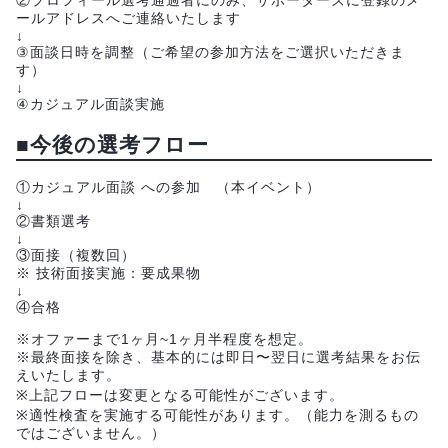
ールアドレスへご連絡いたします
↓
③面談日時を調整（ご希望の参加方法をご選択いただきま
す）
↓
④カジュアル面談実施
■今後の選考フロー
①カジュアル面談 への参加 （本イベント）
↓
②書類選考
↓
③面接（複数回）
※ 技術面接実施：要成果物
↓
④合格
※オファーまで1ヶ月~1ヶ月半程度を想定。
※最終面接を除き、基本的には即日〜翌日に選考結果をお伝
えいたします。
※上記フローは変更となる可能性がございます。
※適性検査を実施する可能性があります。（能力を測るもの
ではございません。）