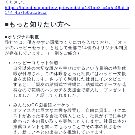
ください。
https://talent.supporterz.jp/events/fa131ae3-c4a5-48af-b
144-4a7f50aca5cc/
■もっと知りたい方へ
■オリジナル制度
弊社では、働きやすい環境づくりに力を入れており、「オト
ナのハッピーセット」と題して全部で14個のオリジナル制度
が存在しています。（一例をご紹介）
ハッピーコミット休暇
自分以外の大切な誰かを幸せにするという目的の特別休
暇が付与され、この休暇をとった社員にはハッピー支援
金を支給します。さっそく利用した社員にインタビュー
すると、「親友の結婚式で沖縄に。結婚式のテーマが花
柄なので花柄のハンカチを支援金で購入し、プレゼント
しました」と話してくれました。
みんなのGG図書館マーケット
オフィス内に巨大な本棚を設置し、自由に貸出。リクエ
ストがあった本を会社で購入したり、社員がすでに学び
終わった本の買い取りを実施したりします。社員に本の
推薦コメントを書いてもらうことでその本の良さを伝
え、新しい本との出会いを推進していきます。