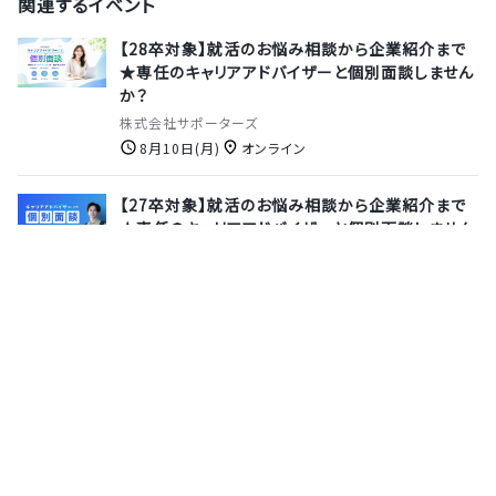
関連するイベント
【28卒対象】就活のお悩み相談から企業紹介まで
★専任のキャリアアドバイザーと個別面談しません
か？
株式会社サポーターズ
8月10日(月)
オンライン
【27卒対象】就活のお悩み相談から企業紹介まで
★専任のキャリアアドバイザーと個別面談しません
か？
株式会社サポーターズ
8月13日(木)
オンライン
【28卒｜会社説明会＋VPoE座談会】VPoEに直接
質問できる★AIの社会実装に興味があるすべての
エンジニア募集！【アルゴリズムエンジニア/ソフト
ウエアエンジニア】
株式会社 PKSHA Technology
10月9日(金)
オンライン