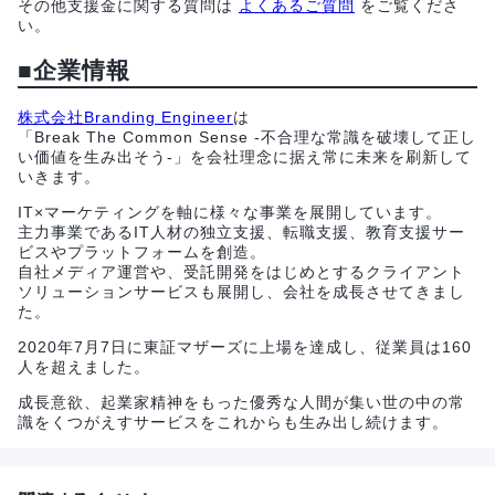
その他支援金に関する質問は
よくあるご質問
をご覧くださ
い。
■企業情報
株式会社Branding Engineer
は
「Break The Common Sense -不合理な常識を破壊して正し
い価値を生み出そう-」を会社理念に据え常に未来を刷新して
いきます。
IT×マーケティングを軸に様々な事業を展開しています。
主力事業であるIT人材の独立支援、転職支援、教育支援サー
ビスやプラットフォームを創造。
自社メディア運営や、受託開発をはじめとするクライアント
ソリューションサービスも展開し、会社を成長させてきまし
た。
2020年7月7日に東証マザーズに上場を達成し、従業員は160
人を超えました。
成長意欲、起業家精神をもった優秀な人間が集い世の中の常
識をくつがえすサービスをこれからも生み出し続けます。