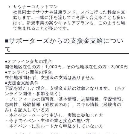
サウナーコミットマン
社員同士でサウナや健康ランド、スパに行った料金を支
給します。一緒に汗を流してこそ語り合えることも多い
はず。新規事業の案やキャリアプランも、このような場
で生まれることが多いです。
■サポーターズからの支援金支給につい
て
●オフライン参加の場合
開催地区在住の方：1,000円、その他地域在住の方：3,000円
●オンライン開催の場合
在住地域問わず、支援金の支給はありません
●支援金支給条件
下記を満たした場合、支援金支給の対象となります。（※オ
ンライン開催・参加を除く）
・プロフィールの顔写真、基本情報、志望職種、学歴情報、
志向性、経験情報（経験者のみ）、スキル情報（経験者の
み）を記入している方
・本イベントページで申込し、実際に参加した方
・今までイベント主催企業と接点の無い方
・本イベントに別ルートから申込をしていない方