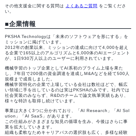
その他支援金に関する質問は
よくあるご質問
をご覧くださ
い。
■企業情報
PKSHA Technologyは「未来のソフトウェアを形にする」を
ミッションに掲げています。
2012年の創業以来、ミッションの達成に向けて4,000を超え
る企業で165以上のアルゴリズムと6,000体のAIエージェント
が、1日930万人以上のユーザーに利用されています。
機械学習のトップ企業としてAI系初のプライム上場を果た
し、7年目で200億の資金調達を達成しM&Aなどを経て500人
規模まで成長しました。
機械学習特化の企業で上場している会社は数社ほどで、幅広
い領域に手を出しているのは実はPKSHAのみです。社内では
社会実装のみならず、R&Dのチームで論文執筆実績もあり、
様々な特許も取得し続けています。
事業は大きく3つに分かれており、「AI Research」「AI Sol
ution」「AI SaaS」があります。
この仕組みがさまざまな知見の循環を生み、今後はさらに事
業を拡大していきます。
組織も柔軟なためキャリアパスの選択肢も広く、多様な経験