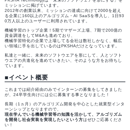
ミッションに掲げています。
2012年の創業以来、ミッションの達成に向けて2000を超え
る企業に160以上のアルゴリズム・AI SaaSを導入し、1日93
0万人以上のユーザーに利用されています。
機械学習のトップ企業！5期でマザーズ上場、7期で200億の
資金調達をしてM&Aも進めており、
機械学習特化の企業で上場してる会社は数社しかなく、幅広
い領域に手を出しているのはPKSHAだけとなっています。
私達と一緒に、未来のソフトウエアを形にして、人とソフト
ウエアの共進化を進めていきたい、そのような方をお待ちし
ています。
■イベント概要
これまでは紹介経由のみでインターンの募集をしてきました
が、24卒学生向けには公に募集する事となりました！
長期（1ヵ月）のアルゴリズム開発を中心とした就業型インタ
ーンシップとなりますので、
現在学んでいる機械学習等の知識を活かして、アルゴリズム
を開発し社会実装を実現したいという方
はぜひご応募くださ
い！