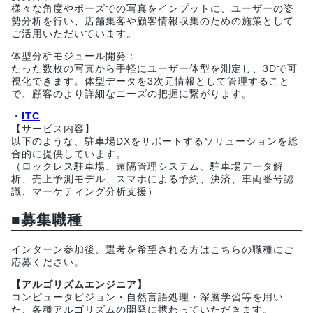
様々な角度やポーズでの写真をインプットに、ユーザーの姿
勢分析を行い、店舗集客や顧客情報収集のための施策として
ご活用いただいています。
体型分析モジュール開発：
たった数枚の写真から手軽にユーザー体型を測定し、3Dで可
視化できます。体型データを3次元情報として管理すること
で、顧客のより詳細なニーズの把握に繋がります。
・
ITC
【サービス内容】
以下のような、駐車場DXをサポートするソリューションを総
合的に提供しています。
（ロックレス駐車場、遠隔管理システム、駐車場データ解
析、売上予測モデル、スマホによる予約、決済、車両番号認
識、マーケティング分析支援）
■募集職種
インターン参加後、選考を希望される方はこちらの職種にご
応募ください。
【アルゴリズムエンジニア】
コンピュータビジョン・自然言語処理・深層学習等を用い
た、各種アルゴリズムの開発に携わっていただきます。