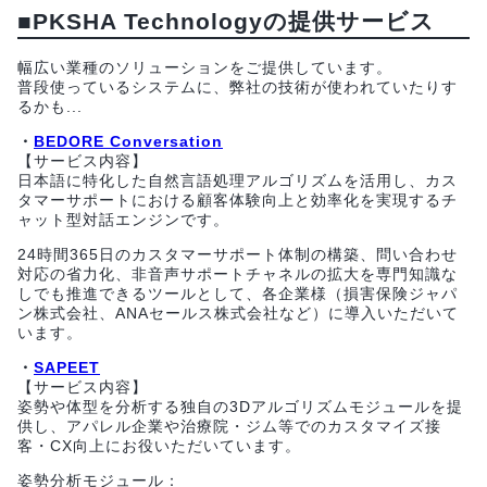
■PKSHA Technologyの提供サービス
幅広い業種のソリューションをご提供しています。
普段使っているシステムに、弊社の技術が使われていたりす
るかも...
・
BEDORE Conversation
【サービス内容】
日本語に特化した自然言語処理アルゴリズムを活用し、カス
タマーサポートにおける顧客体験向上と効率化を実現するチ
ャット型対話エンジンです。
24時間365日のカスタマーサポート体制の構築、問い合わせ
対応の省力化、非音声サポートチャネルの拡大を専門知識な
しでも推進できるツールとして、各企業様（損害保険ジャパ
ン株式会社、ANAセールス株式会社など）に導入いただいて
います。
・
SAPEET
【サービス内容】
姿勢や体型を分析する独自の3Dアルゴリズムモジュールを提
供し、アパレル企業や治療院・ジム等でのカスタマイズ接
客・CX向上にお役いただいています。
姿勢分析モジュール：