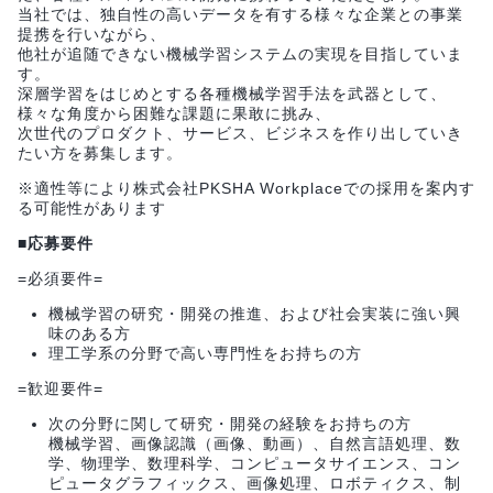
当社では、独自性の高いデータを有する様々な企業との事業
提携を行いながら、
他社が追随できない機械学習システムの実現を目指していま
す。
深層学習をはじめとする各種機械学習手法を武器として、
様々な角度から困難な課題に果敢に挑み、
次世代のプロダクト、サービス、ビジネスを作り出していき
たい方を募集します。
※適性等により株式会社PKSHA Workplaceでの採用を案内す
る可能性があります
■応募要件
=必須要件=
機械学習の研究・開発の推進、および社会実装に強い興
味のある方
理工学系の分野で高い専門性をお持ちの方
=歓迎要件=
次の分野に関して研究・開発の経験をお持ちの方
機械学習、画像認識（画像、動画）、自然言語処理、数
学、物理学、数理科学、コンピュータサイエンス、コン
ピュータグラフィックス、画像処理、ロボティクス、制