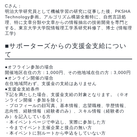
Cさん：
明治大学研究員として機械学習の研究に従事した後、PKSHA
Technology参画。アルゴリズム構築全般特に、自然言語処
理、特に文章分類や文章からの情報抽出の技術開発を専門と
する。東京大学大学院情報理工学系研究科修了、博士 (情報理
工学)
■サポーターズからの支援金支給につい
て
●オフライン参加の場合
開催地区在住の方：1,000円、その他地域在住の方：3,000円
●オンライン開催の場合
在住地域問わず、支援金の支給はありません
●支援金支給条件
下記を満たした場合、支援金支給の対象となります。（※オ
ンライン開催・参加を除く）
・プロフィールの顔写真、基本情報、志望職種、学歴情報、
志向性、経験情報（経験者のみ）、スキル情報（経験者の
み）を記入している方
・本イベントページで申込し、実際に参加した方
・今までイベント主催企業と接点の無い方
・本イベントに別ルートから申込をしていない方