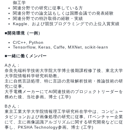
御工学
関連分野での研究に従事している方
関連分野での論文誌もしくは国際会議での発表経験
関連分野での特許取得の経験・実績
Kaggle、および競技プログラミングでの上位入賞実績
■開発環境（一例）
C/C++, Python
Tensorflow, Keras, Caffe, MXNet, scikit-learn
■一緒に働くメンバー
Aさん：
奈良先端科学技術大学院大学博士後期課程修了後、東北大学
大学院情報科学研究科助教。
主に自然言語処理、特に言語の意味解析技術・推論技術の研
究に従事。
大手電機メーカーにてAI関連技術のプロジェクトリーダーを
務めた後、当社参画。博士 (工学)
Bさん：
東京工業大学大学院情報理工学研究科在学中は、コンピュー
タビジョンおよび画像処理の研究に従事。ITベンチャー企業
にて、主に画像認識アルゴリズムに関する研究開発などに従
事し、PKSHA Technology参画。博士 (工学)