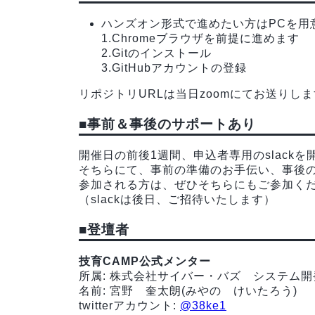
ハンズオン形式で進めたい方はPCを用
1.Chromeブラウザを前提に進めます
2.Gitのインストール
3.GitHubアカウントの登録
リポジトリURLは当日zoomにてお送りし
■事前＆事後のサポートあり
開催日の前後1週間、申込者専用のslack
そちらにて、事前の準備のお手伝い、事後
参加される方は、ぜひそちらにもご参加く
（slackは後日、ご招待いたします）
■
登壇者
技育CAMP公式メンター
所属: 株式会社サイバー・バズ システム
名前: 宮野 奎太朗(みやの けいたろう)
twitterアカウント:
@38ke1