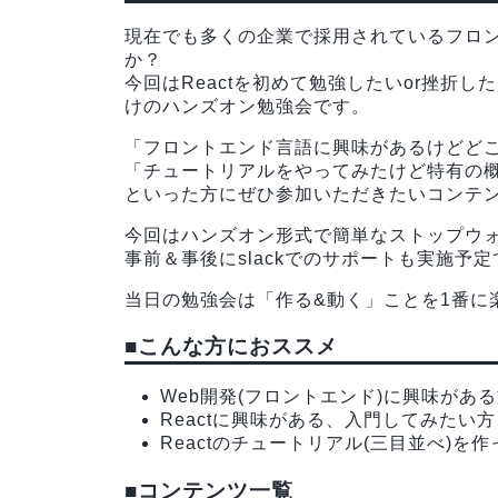
現在でも多くの企業で採用されているフロン
か？
今回はReactを初めて勉強したいor挫折
けのハンズオン勉強会です。
「フロントエンド言語に興味があるけどど
「チュートリアルをやってみたけど特有の
といった方にぜひ参加いただきたいコンテ
今回はハンズオン形式で簡単なストップウ
事前＆事後にslackでのサポートも実施予
当日の勉強会は「作る&動く」ことを1番に
■こんな方におススメ
Web開発(フロントエンド)に興味があ
Reactに興味がある、入門してみたい方
Reactのチュートリアル(三目並べ)
■コンテンツ一覧