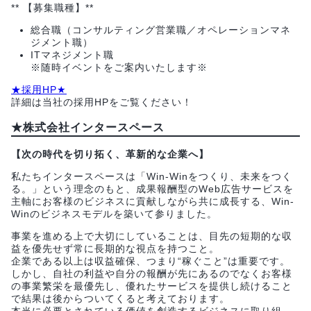
** 【募集職種】**
総合職（コンサルティング営業職／オペレーションマネ
ジメント職）
ITマネジメント職
※随時イベントをご案内いたします※
★採用HP★
詳細は当社の採用HPをご覧ください！
★株式会社インタースペース
【次の時代を切り拓く、革新的な企業へ】
私たちインタースペースは「Win-Winをつくり、未来をつく
る。」という理念のもと、成果報酬型のWeb広告サービスを
主軸にお客様のビジネスに貢献しながら共に成長する、Win-
Winのビジネスモデルを築いて参りました。
事業を進める上で大切にしていることは、目先の短期的な収
益を優先せず常に長期的な視点を持つこと。
企業である以上は収益確保、つまり“稼ぐこと”は重要です。
しかし、自社の利益や自分の報酬が先にあるのでなくお客様
の事業繁栄を最優先し、優れたサービスを提供し続けること
で結果は後からついてくると考えております。
本当に必要とされている価値を創造するビジネスに取り組