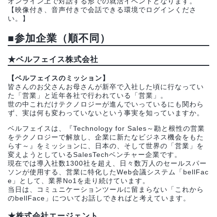
オンライン上で対話する形での就活イベントとなります。
【映像付き、音声付きで会話できる環境でログインくださ
い。】
■参加企業（順不同）
★ベルフェイス株式会社
【ベルフェイスのミッション】
皆さんのお父さんお母さんが新卒で入社した頃に行なってい
た「営業」と近年各社で行われている「営業」。
世の中これだけテクノロジーが進んでいっているにも関わら
ず、実は何も変わっていないという事実を知っていますか。
ベルフェイスは、『Technology for Sales～勘と根性の営業
をテクノロジーで解放し、企業に新たなビジネス機会をもた
らす～』をミッションに、日本の、そして世界の「営業」を
変えようとしているSalesTechベンチャー企業です。
現在では導入社数1300社を超え、日々数万人のセールスパー
ソンが使用する、営業に特化したWeb会議システム「bellFac
e」として、業界No1を走り続けています。
当日は、コミュニケーションツールに留まらない「これから
のbellFace」についてお話しできればと考えています。
★株式会社エージェント