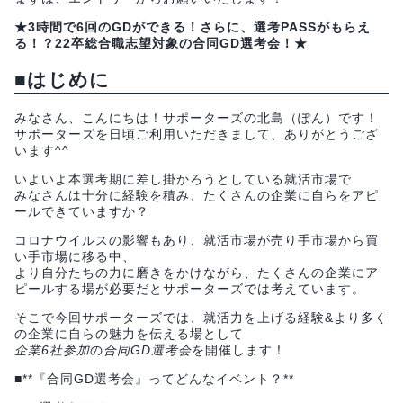
★3時間で6回のGDができる！さらに、選考PASSがもらえ
る！？22卒総合職志望対象の合同GD選考会！★
■
はじめに
みなさん、こんにちは！サポーターズの北島（ぽん）です！
サポーターズを日頃ご利用いただきまして、ありがとうござ
います^^
いよいよ本選考期に差し掛かろうとしている就活市場で
みなさんは十分に経験を積み、たくさんの企業に自らをアピ
ールできていますか？
コロナウイルスの影響もあり、就活市場が売り手市場から買
い手市場に移る中、
より自分たちの力に磨きをかけながら、たくさんの企業にア
ピールする場が必要だとサポーターズでは考えています。
そこで今回サポーターズでは、就活力を上げる経験&より多く
の企業に自らの魅力を伝える場として
企業6社参加
の
合同GD選考会
を開催します！
■**『合同GD選考会』ってどんなイベント？**