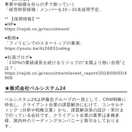
事業や組織を自らの手で創っていく
「経営幹部候補」メンバーを10～15名採用予定。
** 【採用情報】**
●HP●
https://rejob.co.jp/recruitment/
●動画●
「フィリピンでのスタートップの裏側」
https://youtu.be/4z26E01ndmg
●社員ブログ●
「130%の業績成長を続けるリジョブの“太陽より熱い合宿”と
は？」
https://rejob.co.jp/recruitment/event_report/2018/09/03/4
908
★株式会社ベルシステム24
ベルシステム24は伊藤忠グループの一員として、CRM戦略に
特化し、クライアント企業の課題解決にむけて、コンサルテ
ィング（分析や戦略立案）から、課題解決策の設計・実行ま
で行っている会社です。クライアント企業の業界は多種多
様、国内外のリーディングカンパニーと取引をしておりま
す。