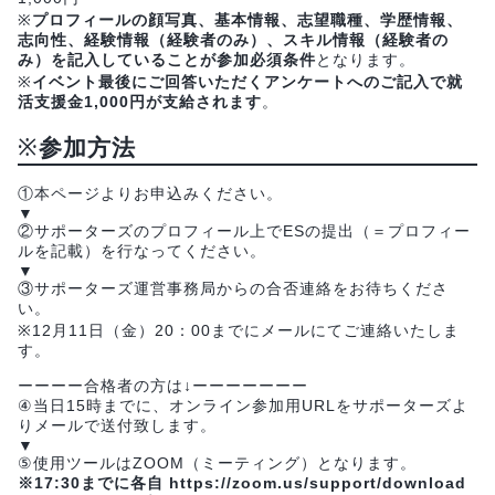
※
プロフィールの顔写真、基本情報、志望職種、学歴情報、
志向性、経験情報（経験者のみ）、スキル情報（経験者の
み）を記入していることが参加必須条件
となります。
※
イベント最後にご回答いただくアンケートへのご記入で就
活支援金1,000円が支給されます
。
※
参加方法
①本ページよりお申込みください。
▼
②サポーターズのプロフィール上でESの提出（＝プロフィー
ルを記載）を行なってください。
▼
③サポーターズ運営事務局からの合否連絡をお待ちくださ
い。
※12月11日（金）20：00までにメールにてご連絡いたしま
す。
ーーーー合格者の方は↓ーーーーーーー
④当日15時までに、オンライン参加用URLをサポーターズよ
りメールで送付致します。
▼
⑤使用ツールはZOOM（ミーティング）となります。
※17:30までに各自 https://zoom.us/support/download