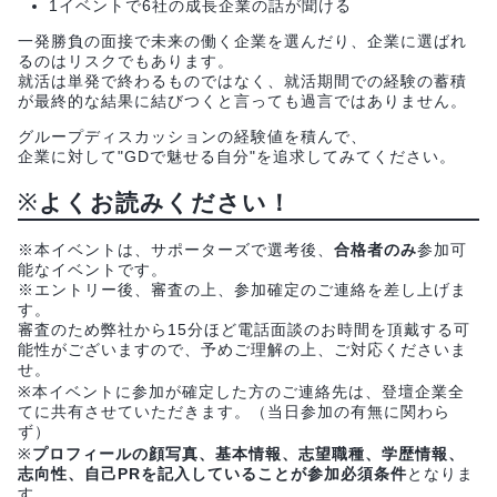
1イベントで6社の成長企業の話が聞ける
一発勝負の面接で未来の働く企業を選んだり、企業に選ばれ
るのはリスクでもあります。
就活は単発で終わるものではなく、就活期間での経験の蓄積
が最終的な結果に結びつくと言っても過言ではありません。
グループディスカッションの経験値を積んで、
企業に対して"GDで魅せる自分"を追求してみてください。
※
よくお読みください！
※本イベントは、サポーターズで選考後、
合格者のみ
参加可
能なイベントです。
※エントリー後、審査の上、参加確定のご連絡を差し上げま
す。
審査のため弊社から15分ほど電話面談のお時間を頂戴する可
能性がございますので、予めご理解の上、ご対応くださいま
せ。
※本イベントに参加が確定した方のご連絡先は、登壇企業全
てに共有させていただきます。（当日参加の有無に関わら
ず）
※
プロフィールの顔写真、基本情報、志望職種、学歴情報、
志向性、自己PRを記入していることが参加必須条件
となりま
す。