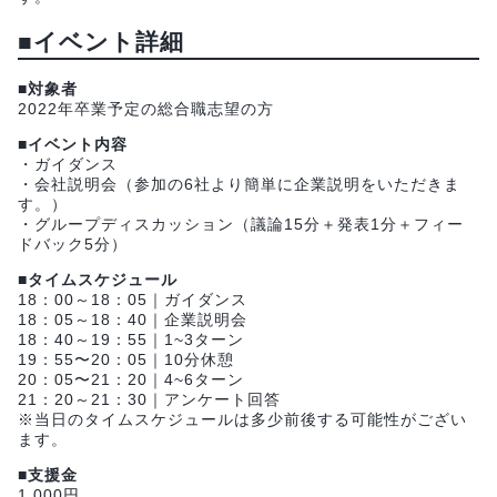
■
イベント詳細
■
対象者
2022年卒業予定の総合職志望の方
■
イベント内容
・ガイダンス
・会社説明会（参加の6社より簡単に企業説明をいただきま
す。）
・グループディスカッション（議論15分＋発表1分＋フィー
ドバック5分）
■
タイムスケジュール
18：00～18：05｜ガイダンス
18：05～18：40｜企業説明会
18：40～19：55｜1~3ターン
19：55〜20：05｜10分休憩
20：05〜21：20｜4~6ターン
21：20～21：30｜アンケート回答
※当日のタイムスケジュールは多少前後する可能性がござい
ます。
■
支援金
1,000円