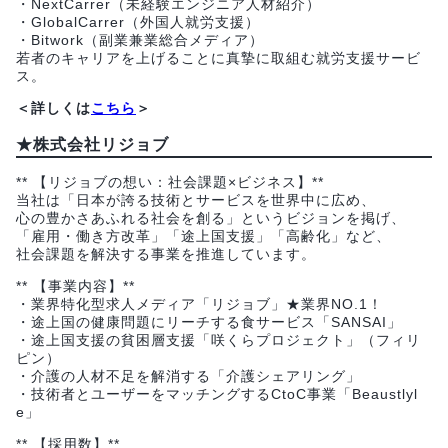
・NextCarrer（未経験エンジニア人材紹介）
・GlobalCarrer（外国人就労支援）
・Bitwork（副業兼業総合メディア）
若者のキャリアを上げることに真摯に取組む就労支援サービ
ス。
＜詳しくは
こちら
＞
★株式会社リジョブ
** 【リジョブの想い：社会課題×ビジネス】**
当社は「日本が誇る技術とサービスを世界中に広め、
心の豊かさあふれる社会を創る」というビジョンを掲げ、
「雇用・働き方改革」「途上国支援」「高齢化」など、
社会課題を解決する事業を推進しています。
** 【事業内容】**
・業界特化型求人メディア「リジョブ」★業界NO.1！
・途上国の健康問題にリーチする食サービス「SANSAI」
・途上国支援の貧困層支援「咲くらプロジェクト」（フィリ
ピン）
・介護の人材不足を解消する「介護シェアリング」
・技術者とユーザーをマッチングするCtoC事業「Beaustlyl
e」
** 【採用数】**