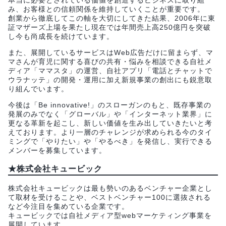
み、お客様との信頼関係を維持していくことが重要です。
創業から徹底してこの軸を大切にしてきた結果、2006年に東
証マザーズ上場を果たし現在では年間売上高250億円を突破
し今も尚成長を続けています。
また、展開しているサービスはWeb広告だけに留まらず、マ
マさんが育児に関する喜びの共有・悩みを相談できる自社メ
ディア「ママスタ」の運営、自社アプリ「電話とチャットで
ウラナッテ」の開発・運用に加え新規事業の創出にも鋭意取
り組んでいます。
今後は「Be innovative!」のスローガンのもと、既存事業の
発展のみでなく「グローバル」や「インターネット業界」に
更なる革新を起こし、新しい価値を生み出していきたいと考
えております。より一層のチャレンジが求められる今のタイ
ミングで「やりたい」や「やるべき」を発信し、実行できる
メンバーを募集しています。
★株式会社キュービック
株式会社キュービックは最も勢いのあるベンチャー企業とし
て取材を受けることや、ベストベンチャー100に選抜される
など今注目を集めている企業です。
キュービックでは自社メディア型webマーケティング事業を
展開しています。