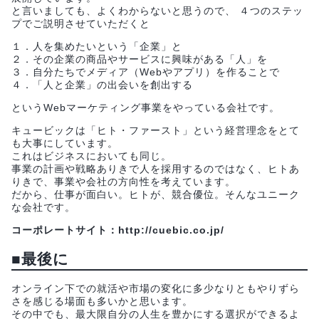
と言いましても、よくわからないと思うので、 ４つのステッ
プでご説明させていただくと
１．人を集めたいという「企業」と
２．その企業の商品やサービスに興味がある「人」を
３．自分たちでメディア（Webやアプリ）を作ることで
４．「人と企業」の出会いを創出する
というWebマーケティング事業をやっている会社です。
キュービックは「ヒト・ファースト」という経営理念をとて
も大事にしています。
これはビジネスにおいても同じ。
事業の計画や戦略ありきで人を採用するのではなく、ヒトあ
りきで、事業や会社の方向性を考えています。
だから、仕事が面白い。ヒトが、競合優位。そんなユニーク
な会社です。
コーポレートサイト：http://cuebic.co.jp/
■
最後に
オンライン下での就活や市場の変化に多少なりともやりずら
さを感じる場面も多いかと思います。
その中でも、最大限自分の人生を豊かにする選択ができるよ