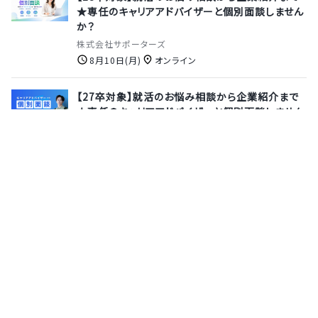
★専任のキャリアアドバイザーと個別面談しません
か？
株式会社サポーターズ
8月10日(月)
オンライン
【27卒対象】就活のお悩み相談から企業紹介まで
★専任のキャリアアドバイザーと個別面談しません
か？
株式会社サポーターズ
8月13日(木)
オンライン
【28卒｜オープンカンパニー】AIやロボティクスに
興味のある方必見！1日500万個の荷物を扱う佐川
急便などをITで支える、物流×ITで社会インフラを
動かす仕事に挑戦しませんか？
SGシステム株式会社
8月18日(火)
オンライン