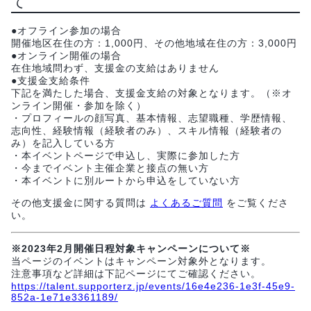
て
●オフライン参加の場合
開催地区在住の方：1,000円、その他地域在住の方：3,000円
●オンライン開催の場合
在住地域問わず、支援金の支給はありません
●支援金支給条件
下記を満たした場合、支援金支給の対象となります。（※オ
ンライン開催・参加を除く）
・プロフィールの顔写真、基本情報、志望職種、学歴情報、
志向性、経験情報（経験者のみ）、スキル情報（経験者の
み）を記入している方
・本イベントページで申込し、実際に参加した方
・今までイベント主催企業と接点の無い方
・本イベントに別ルートから申込をしていない方
その他支援金に関する質問は
よくあるご質問
をご覧くださ
い。
※2023年2月開催日程対象キャンペーンについて※
当ページのイベントはキャンペーン対象外となります。
注意事項など詳細は下記ページにてご確認ください。
https://talent.supporterz.jp/events/16e4e236-1e3f-45e9-
852a-1e71e3361189/