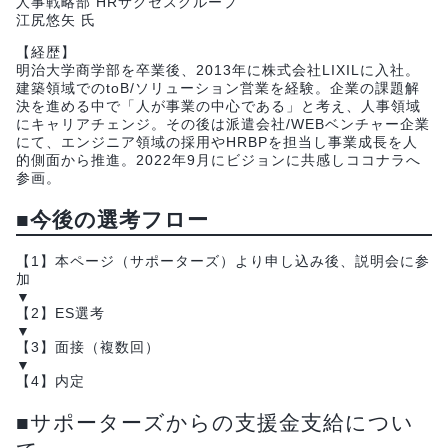
人事戦略部 HRサクセスグループ
江尻悠矢 氏
【経歴】
明治大学商学部を卒業後、2013年に株式会社LIXILに入社。
建築領域でのtoB/ソリューション営業を経験。企業の課題解
決を進める中で「人が事業の中心である」と考え、人事領域
にキャリアチェンジ。その後は派遣会社/WEBベンチャー企業
にて、エンジニア領域の採用やHRBPを担当し事業成長を人
的側面から推進。2022年9月にビジョンに共感しココナラへ
参画。
■今後の選考フロー
【1】本ページ（サポーターズ）より申し込み後、説明会に参
加
▼
【2】ES選考
▼
【3】面接（複数回）
▼
【4】内定
■サポーターズからの支援金支給につい