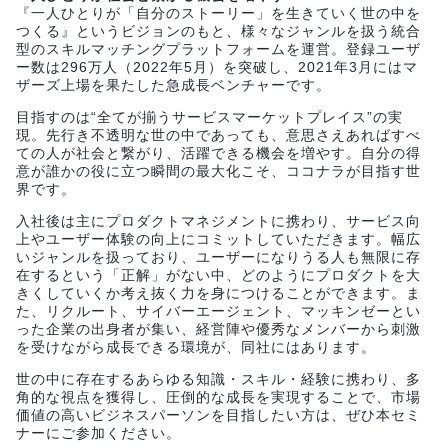
『一人ひとりが「自分のストーリー」を生きていく世の中を
つくる』というビジョンのもと、様々なジャンルを扱う統合
型のスキルマッチングプラットフォームを運営。登録ユーザ
ー数は296万人（2022年5月）を突破し、2021年3月にはマ
ザーズ上場を果たした急成長ベンチャーです。
目指すのは“全てが揃うサービスマーケットプレイス”の実
現。先行き不透明な世の中であっても、意思さえあればすべ
ての人が社会と繋がり、活躍できる機会を増やす。自分の得
意が誰かの役に立つ瞬間の最大化こそ、ココナラが目指す世
界です。
入社後は主にプロダクトマネジメントに携わり、サービス向
上やユーザー体験の向上にコミットしていただきます。幅広
いジャンルを扱っており、ユーザーになりうる人も無限に存
在するという「正解」がない中、どのようにプロダクトを大
きくしていくか考え抜く力を身につけることができます。ま
た、リクルート、サイバーエージェント、マッキンゼーとい
った企業の出身者が集い、経営陣や優秀なメンバーから刺激
を受けながら成長できる環境が、同社にはあります。
世の中に存在するあらゆる知識・スキル・経験に携わり、多
角的な視点を獲得し、圧倒的な成長を実現することで、市場
価値の高いビジネスパーソンを目指したい方は、ぜひ本セミ
ナーにご参加ください。