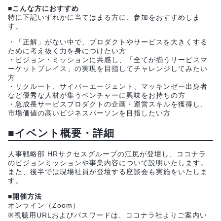
■こんな方におすすめ
特に下記いずれかに当てはまる方に、参加をおすすめしま
す。
・「正解」がない中で、プロダクトやサービスを大きくする
ために考え抜く力を身につけたい方
・ビジョン・ミッションに共感し、「全てが揃うサービスマ
ーケットプレイス」の実現を目指してチャレンジしてみたい
方
・リクルート、サイバーエージェント、マッキンゼー出身者
など優秀な人材が集うベンチャーに興味をお持ちの方
・急成長サービスプロダクトの企画・運営スキルを獲得し、
市場価値の高いビジネスパーソンを目指したい方
■イベント概要・詳細
人事戦略部 HRサクセスグループの江尻が登壇し、ココナラ
のビジョンミッションや事業内容について説明いたします。
また、後半では現場社員が登壇する座談会も実施をいたしま
す。
■開催方法
オンライン（Zoom）
※視聴用URLおよびパスワードは、ココナラ社よりご案内い