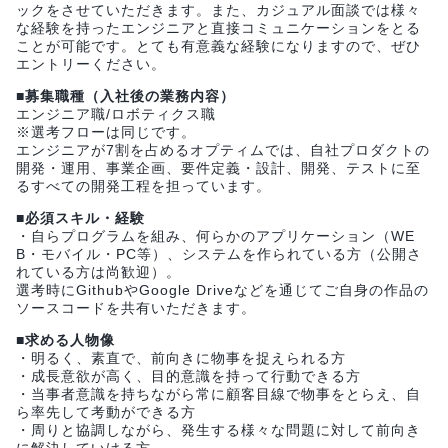
ックをさせていただきます。また、カジュアル面談では様々
な経験を持ったエンジニアと直接コミュニケーションをとる
ことが可能です。とても有意義な経験になりますので、ぜひ
エントリーください。
■募集職種（入社後の業務内容）
エンジニア職/ロボティクス職
※選考フローは同じです。
エンジニアが7割を占めるオプティムでは、自社プロダクトの
開発・運用、事業企画、要件定義・設計、開発、テストに至
るすべての開発工程を担っています。
■必須スキル・経験
・自らプログラムを組み、何らかのアプリケーション（WE
B・モバイル・PC等）、システムを作られている方（公開さ
れている方は尚歓迎）。
選考時にGithubやGoogle Driveなどを通じてご自身の作品の
ソースコードを共有いただきます。
■求める人物像
・明るく、素直で、前向きに物事を捉えられる方
・成長意欲が高く、目的意識を持って行動できる方
・当事者意識を持ちながら常に顧客目線で物事をとらえ、自
ら率先して考動ができる方
・周りと協調しながら、発生する様々な問題に対して前向き
に解決していける方