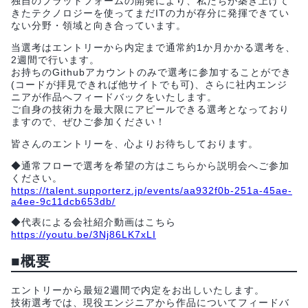
独自のプラットフォームの開発により、私たちが築き上げて
きたテクノロジーを使ってまだITの力が存分に発揮できてい
ない分野・領域と向き合っています。
当選考はエントリーから内定まで通常約1か月かかる選考を、
2週間で行います。
お持ちのGithubアカウントのみで選考に参加することができ
(コードが拝見できれば他サイトでも可)、さらに社内エンジ
ニアが作品へフィードバックをいたします。
ご自身の技術力を最大限にアピールできる選考となっており
ますので、ぜひご参加ください！
皆さんのエントリーを、心よりお待ちしております。
◆通常フローで選考を希望の方はこちらから説明会へご参加
ください。
https://talent.supporterz.jp/events/aa932f0b-251a-45ae-
a4ee-9c11dcb653db/
◆代表による会社紹介動画はこちら
https://youtu.be/3Nj86LK7xLI
■概要
エントリーから最短2週間で内定をお出しいたします。
技術選考では、現役エンジニアから作品についてフィードバ