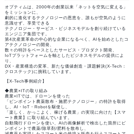
オプティムは、2000年の創業以来「ネットを空気に変える」
をミッションに、
劇的に進化するテクノロジーの恩恵を、誰もが空気のように
意識せず、享受できる
テクノロジー・サービス・ビジネスモデルを創り続けている
エンジニア集団です。
第4次産業革命の中心的な企業になるべく、AIを始めとしたコ
アテクノロジーの開発、
数々の特許をベースとしたサービス・プロダクト開発、
IoTプラットフォームを軸としたビジネスモデルの提供によ
り、
DX・産業構造の変革、新たな価値創造・課題解決(X-Tech：
クロステック)に挑戦しています。
【X-Tech事例紹介】
◆農業×ITの取り組み
農業×ITでは、ドローンを使った
「ピンポイント農薬散布・施肥テクノロジー」の特許を取得
し、AI・IoT・Robotを駆使し、
「楽しく、かっこよく、稼げる農業」の実現に向けた【スマ
ート農業】に取り組んでいます。
自動飛行ドローンを使い、AIの画像解析で検出した箇所にピ
ンポイントで農薬/除草剤/肥料を散布し、
減農薬を実現したスマート米の栽培と販売を行うスマートア