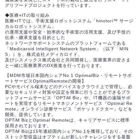
グリフードプロジェクトを行っています。
◆医療×ITの取り組み
医療×ITでは、手術支援ロボットシステム「hinotori™ サージ
カルロボットシステム」
の運用支援や安全・効率的な手術室の活用支援、及び手技の
伝承・継承支援を目的とした
ネットワークサポートシステムのプラットフォームである
「Medicaroid Intelligent Network System」（以下「MIN
S」）を、株式会社メディカロイド、
及びシスメックス株式会社と共同開発し、医療業界の皆さま
と一緒に医療業界のDX推進を行っております。
【MDM市場日本国内シェアNo.1 OptimalBiz・リモートサポ
ートサービスOptimalRemoteの開発】
PCやモバイル端末などのデバイスをクラウド上で管理し、必
要なセキュリティ対策や設定を簡単に行うことができるプラ
ットフォームサービス『OPTiM Biz』や、IT機器の遠隔サポ
ートを実現するリモートマネジメントサービス『Optimal Re
mote』オンライン診療サービス『ポケットドクター』などを
開発、提供しています。
OPTiM BizとOptimal Remoteは、キャリアサービスに標準
採用されております。
OPTiM Bizは15年連続国内シェアNo.1を獲得しており、その
ストック型収益はオプティムが新しいチャレンジをする基盤