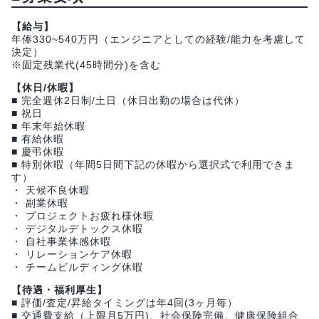
【給与】
年俸330~540万円（エンジニアとしての経験/能力を考慮して
決定）
※固定残業代(45時間分)を含む
【休日/休暇】
■ 完全週休2日制/土日（休日出勤の場合は代休）
■ 祝日
■ 年末年始休暇
■ 有給休暇
■ 慶弔休暇
■ 特別休暇（年間5日間下記の休暇から選択式で利用できま
す）
・ 天候不良休暇
・ 副業休暇
・ プロジェクトお疲れ様休暇
・ デジタルデトックス休暇
・ 自社事業体感休暇
・ リレーションケア休暇
・ チームビルディング休暇
【待遇・福利厚生】
■ 評価/査定/昇給タイミングは年4回(3ヶ月毎）
■ 交通費支給（上限月5万円)、社会保険完備、健康保険組合