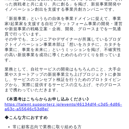
った挑戦者と共に走り、共に創る」を掲げ、新規事業開発や
イノベーション創出を支援する事業共創カンパニーです。
「新規事業」というもの自体を事業ドメインに捉えて、事業
家/起業家を支援する自社プラットフォーム事業の開発・運営
や新規事業の戦略立案・企画、開発、グロースまでを一気通
貫で行っています。
その中でも、エンジニアやデザイナーが所属しているプロダ
クトイノベーション事業本部は「想いをカタチに、カタチを
事業に、事業を未来に」というミッションを掲げ、不確実性
の高い新規事業を成功に導くためのものづくりを担っていま
す。
業務として、自社サービスの開発はもちろんのこと、大手企
業やスタートアップの新規事業立ち上げプロジェクトに参加
し、サービスのコンセプト検証を行うためのプロトタイピン
グから、実際に提供するサービスの立ち上げ、そのグロース
まで携わっていただきます。
《本選考はこちらからお申し込みください》
https://talent.supporterz.jp/events/46134df4-c3d5-4d86-
a63c-a55646c53d8e/
◆こんな方におすすめ
常に顧客志向で業務に取り組める方