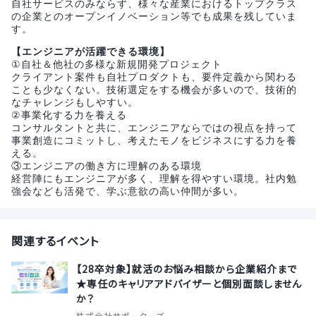
自社サービスのみならず、様々な産業におけるトップクラス
の企業とのオープンイノベーション等でも成果を残していま
す。
【エンジニアが活躍できる環境】
①自社＆他社の多様な新規開発プロジェクト​
クライアント案件も自社プロダクトも、要件定義から関わる
ことも少なくない。技術選定をする機会が多いので、技術的
なチャレンジもしやすい。​
②事業化する力を養える
コンサルタントと共に、エンジニアならではの視点を持って
事業創造にコミットし、考えたモノをビジネスにする力を養
える。​
③エンジニアの働き方に理解のある環境​
経営陣にもエンジニアが多く、理解を得やすい環境。社内勉
強会なども活発で、学ぶ意欲の高い仲間が多い。​
関連するイベント
【28卒対象】就活のお悩み相談から企業紹介まで
★専任のキャリアアドバイザーと個別面談しません
か？
株式会社サポーターズ