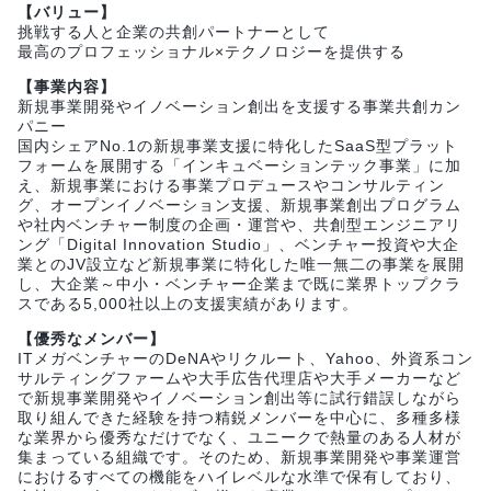
【バリュー】
挑戦する⼈と企業の共創パートナーとして
最⾼のプロフェッショナル×テクノロジーを提供する
【事業内容】
新規事業開発やイノベーション創出を支援する事業共創カン
パニー
国内シェアNo.1の新規事業支援に特化したSaaS型プラット
フォームを展開する「インキュベーションテック事業」に加
え、新規事業における事業プロデュースやコンサルティン
グ、オープンイノベーション支援、新規事業創出プログラム
や社内ベンチャー制度の企画・運営や、共創型エンジニアリ
ング「Digital Innovation Studio」、ベンチャー投資や大企
業とのJV設立など新規事業に特化した唯一無二の事業を展開
し、大企業～中小・ベンチャー企業まで既に業界トップクラ
スである5,000社以上の支援実績があります。
【優秀なメンバー】
ITメガベンチャーのDeNAやリクルート、Yahoo、外資系コン
サルティングファームや大手広告代理店や大手メーカーなど
で新規事業開発やイノベーション創出等に試行錯誤しながら
取り組んできた経験を持つ精鋭メンバーを中心に、多種多様
な業界から優秀なだけでなく、ユニークで熱量のある人材が
集まっている組織です。そのため、新規事業開発や事業運営
におけるすべての機能をハイレベルな水準で保有しており、