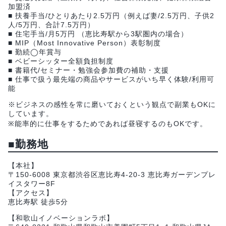
加盟済
■ 扶養手当/ひとりあたり2.5万円（例えば妻/2.5万円、子供2
人/5万円、合計7.5万円）
■ 住宅手当/月5万円 （恵比寿駅から3駅圏内の場合）
■ MIP（Most Innovative Person）表彰制度
■ 勤続◯年賞与
■ ベビーシッター全額負担制度
■ 書籍代/セミナー・勉強会参加費の補助・支援
■ 仕事で扱う最先端の商品やサービスがいち早く体験/利用可
能
※ビジネスの感性を常に磨いておくという観点で副業もOKに
しています。
※能率的に仕事をするためであれば昼寝するのもOKです。
■勤務地
【本社】
〒150-6008 東京都渋谷区恵比寿4-20-3 恵比寿ガーデンプレ
イスタワー8F
【アクセス】
恵比寿駅 徒歩5分
【和歌山イノベーションラボ】