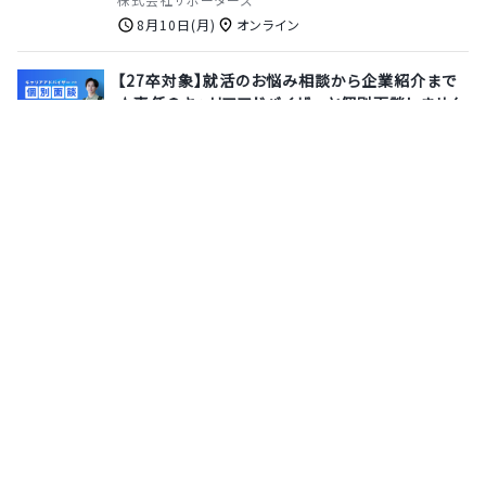
8月10日(月)
オンライン
【27卒対象】就活のお悩み相談から企業紹介まで
★専任のキャリアアドバイザーと個別面談しません
か？
株式会社サポーターズ
8月13日(木)
オンライン
【本選考｜ビジネス×テクノロジー】テクノロジー
を武器に職種を越境し、お商売のデジタル化を支
援！
STORES 株式会社
6月17日(水)
オンライン
サポーターズとは
運営会社
よくあるご質問
利用規約