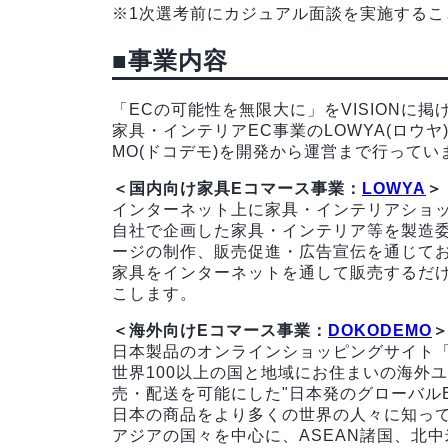
※1次選考前にカジュアル面談を実施するこ
■事業内容
「ECの可能性を無限大に」をVISIONに
家具・インテリアEC事業のLOWYA(ロウヤ
MO(ドコデモ)を開発から運営まで行ってい
＜国内向け家具Eコマース事業：
LOWYA
＞
インターネット上に家具・インテリアショッ
自社で企画した家具・インテリア等を製造委
ージの制作、販売促進・広告宣伝を通じて
家具をインターネットを通して販売するだけ
こします。
＜海外向けEコマース事業：
DOKODEMO
日本製品のオンラインショッピングサイト「
世界100以上の国と地域にお住まいの海外
売・配送を可能にした"日本発のグローバル
日本の商品をより多くの世界の人々に知っ
アジアの国々を中心に、ASEAN諸国、北