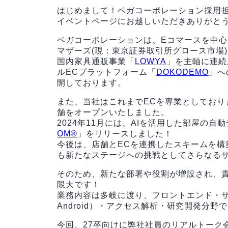
はじめまして！ベガコーポレーション採用
イベントページにお越しいただきありがと
ベガコーポレーションは、Eコマースを中心と
マザーズ(現：東京証券取引所グロース市場
国内家具通販事業「
LOWYA
」を主軸に連続
ルECプラットフォーム「
DOKODEMO
」へ
開しております。
また、当社はこれまでECを専業としておりま
舗をオープンいたしました。
2024年11月には、AIを活用した部屋の
OM®
」をリリースしました！
今後は、店舗とECを連携したスキームを構
も新たなステージへの挑戦としてさらなる
そのため、新たな部署や役割が増設され、
限大です！
業務内容は多岐に渡り、フロントエンド・サ
Android）・アクセス解析・研究開発分
今回、27卒向けに弊社社員のリアルトーク