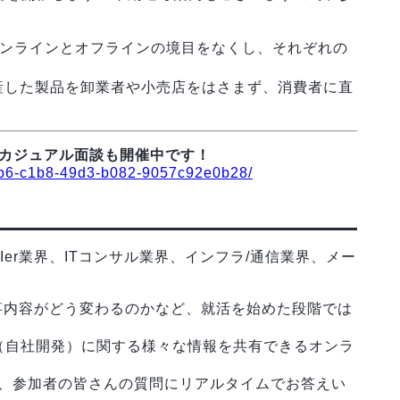
！
fline）…オンラインとオフラインの境目をなくし、それぞれの
…自社で生産した製品を卸業者や小売店をはさまず、消費者に直
別カジュアル面談も開催中です！
bd2b6-c1b8-49d3-b082-9057c92e0b28/
Ier業界、ITコンサル業界、インフラ/通信業界、メー
。
事内容がどう変わるのかなど、就活を始めた段階では
。
（自社開発）に関する様々な情報を共有できるオンラ
し、参加者の皆さんの質問にリアルタイムでお答えい