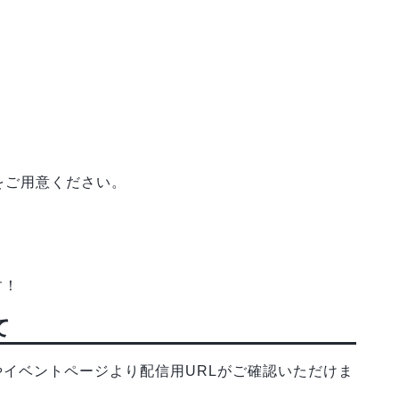
をご用意ください。
す！
て
やイベントページより配信用URLがご確認いただけま