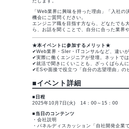
たします。
「Web業界に興味を持った理由」「入社の
機会にご質問ください。
エンジニア職を目指す方なら、どなたでも
ら、お話を聞くことで、自分に合った業界
★本イベントに参加するメリット★
✔Web業界・SIer・ITコンサルなど、
✔実際に働くエンジニアが登壇。ネットでは
✔就活で聞きにくいことも、ざっくばらん
✔ESや面接で役立つ「自分の志望理由」の
■イベント詳細
■日程
2025年10月7日(火) 14：00～15：00
■当日のコンテンツ
・会社説明
・パネルディスカッション「自社開発企業