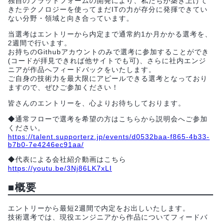
独自のプラットフォームの開発により、私たちが築き上げて
きたテクノロジーを使ってまだITの力が存分に発揮できてい
ない分野・領域と向き合っています。
当選考はエントリーから内定まで通常約1か月かかる選考を、
2週間で行います。
お持ちのGithubアカウントのみで選考に参加することができ
(コードが拝見できれば他サイトでも可)、さらに社内エンジ
ニアが作品へフィードバックをいたします。
ご自身の技術力を最大限にアピールできる選考となっており
ますので、ぜひご参加ください！
皆さんのエントリーを、心よりお待ちしております。
◆通常フローで選考を希望の方はこちらから説明会へご参加
ください。
https://talent.supporterz.jp/events/d0532baa-f865-4b33-
b7b0-7e4246ec91aa/
◆代表による会社紹介動画はこちら
https://youtu.be/3Nj86LK7xLI
■概要
エントリーから最短2週間で内定をお出しいたします。
技術選考では、現役エンジニアから作品についてフィードバ