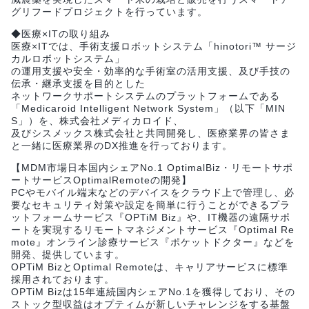
グリフードプロジェクトを行っています。
◆医療×ITの取り組み
医療×ITでは、手術支援ロボットシステム「hinotori™ サージ
カルロボットシステム」
の運用支援や安全・効率的な手術室の活用支援、及び手技の
伝承・継承支援を目的とした
ネットワークサポートシステムのプラットフォームである
「Medicaroid Intelligent Network System」（以下「MIN
S」）を、株式会社メディカロイド、
及びシスメックス株式会社と共同開発し、医療業界の皆さま
と一緒に医療業界のDX推進を行っております。
【MDM市場日本国内シェアNo.1 OptimalBiz・リモートサポ
ートサービスOptimalRemoteの開発】
PCやモバイル端末などのデバイスをクラウド上で管理し、必
要なセキュリティ対策や設定を簡単に行うことができるプラ
ットフォームサービス『OPTiM Biz』や、IT機器の遠隔サポ
ートを実現するリモートマネジメントサービス『Optimal Re
mote』オンライン診療サービス『ポケットドクター』などを
開発、提供しています。
OPTiM BizとOptimal Remoteは、キャリアサービスに標準
採用されております。
OPTiM Bizは15年連続国内シェアNo.1を獲得しており、その
ストック型収益はオプティムが新しいチャレンジをする基盤