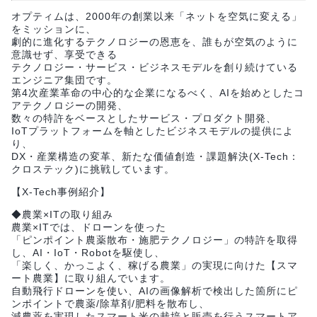
オプティムは、2000年の創業以来「ネットを空気に変える」
をミッションに、
劇的に進化するテクノロジーの恩恵を、誰もが空気のように
意識せず、享受できる
テクノロジー・サービス・ビジネスモデルを創り続けている
エンジニア集団です。
第4次産業革命の中心的な企業になるべく、AIを始めとしたコ
アテクノロジーの開発、
数々の特許をベースとしたサービス・プロダクト開発、
IoTプラットフォームを軸としたビジネスモデルの提供によ
り、
DX・産業構造の変革、新たな価値創造・課題解決(X-Tech：
クロステック)に挑戦しています。
【X-Tech事例紹介】
◆農業×ITの取り組み
農業×ITでは、ドローンを使った
「ピンポイント農薬散布・施肥テクノロジー」の特許を取得
し、AI・IoT・Robotを駆使し、
「楽しく、かっこよく、稼げる農業」の実現に向けた【スマ
ート農業】に取り組んでいます。
自動飛行ドローンを使い、AIの画像解析で検出した箇所にピ
ンポイントで農薬/除草剤/肥料を散布し、
減農薬を実現したスマート米の栽培と販売を行うスマートア