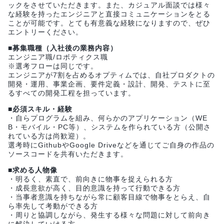
ックをさせていただきます。また、カジュアル面談では様々
な経験を持ったエンジニアと直接コミュニケーションをとる
ことが可能です。とても有意義な経験になりますので、ぜひ
エントリーください。
■募集職種（入社後の業務内容）
エンジニア職/ロボティクス職
※選考フローは同じです。
エンジニアが7割を占めるオプティムでは、自社プロダクトの
開発・運用、事業企画、要件定義・設計、開発、テストに至
るすべての開発工程を担っています。
■必須スキル・経験
・自らプログラムを組み、何らかのアプリケーション（WE
B・モバイル・PC等）、システムを作られている方（公開さ
れている方は尚歓迎）。
選考時にGithubやGoogle Driveなどを通じてご自身の作品の
ソースコードを共有いただきます。
■求める人物像
・明るく、素直で、前向きに物事を捉えられる方
・成長意欲が高く、目的意識を持って行動できる方
・当事者意識を持ちながら常に顧客目線で物事をとらえ、自
ら率先して考動ができる方
・周りと協調しながら、発生する様々な問題に対して前向き
に解決していける方