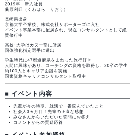
2019年 新入社員
桑原利旺（くわはら りおう）
長崎県出身
京都大学卒業後、株式会社サポーターズに入社
イベント事業本部に配属され、現在コンサルタントとして絶
賛修行中
高校･大学はカヌー部に所属
国体強化指定選手に選出
学生時代に47都道府県をまわった旅行好き
人間に興味があり、コーチングの資格を取得し、20卒の学生
約100人とキャリア面談を実施
国家資格キャリアコンサルタント取得中
■
イベント内容
先輩が今の時期、就活で一番悩んでいたこと
社会人3ヵ月目！先輩の正直な感想
みなさんからいただいた質問にお答え
コメントからの質疑応答
■
イベント参加資格