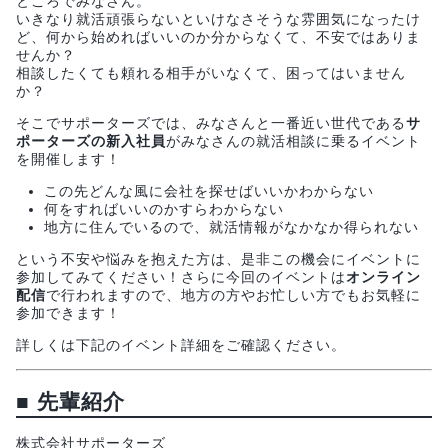
ところでみなさん。
いきなり就活頑張らないといけなさそうな雰囲気になったけ
ど、何から始めればいいのか分からなくて、不安ではありま
せんか？
相談したくても頼れる相手がいなくて、困ってはいません
か？
そこでサポーターズでは、みなさんと一番近い世代である
サ
ポーターズの新入社員
がみなさんの就活相談に乗るイベント
を開催します！
この先どんな風に会社を探せばいいかわからない
何をすればいいのかすらわからない
地方に住んでいるので、就活情報がなかなか得られない
という不安や悩みを抱えた方は、是非この機会にイベントに
参加してみてください！さらに今回のイベントは
オンライン
配信
で行われますので、地方の方やお忙しい方でもお気軽に
参加できます！
詳しくは下記のイベント詳細をご確認ください。
■
先輩紹介
株式会社サポーターズ