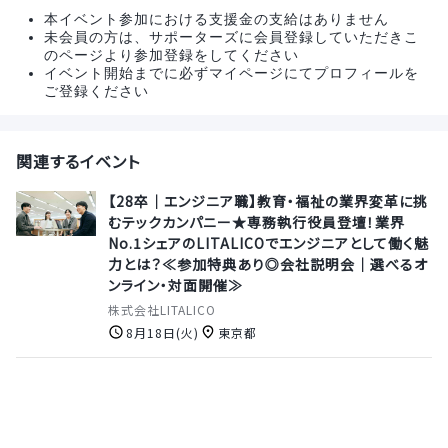
本イベント参加における支援金の支給はありません
未会員の方は、サポーターズに会員登録していただきこ
のページより参加登録をしてください
イベント開始までに必ずマイページにてプロフィールを
ご登録ください
関連するイベント
【28卒｜エンジニア職】教育・福祉の業界変革に挑
むテックカンパニー★専務執行役員登壇！業界
No.1シェアのLITALICOでエンジニアとして働く魅
力とは？≪参加特典あり◎会社説明会｜選べるオ
ンライン・対面開催≫
株式会社LITALICO
8月18日(火)
東京都
【28卒｜選考無しで参加OK◎1day】ファジング入
門：自動で脆弱性を見つける技術とは【国を守る、
純国産エンドポイントセキュリティ】