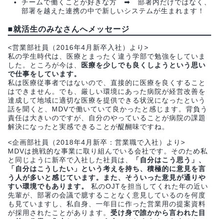
チームで働くことが好きな方 ➡ 部署内だけではなく、
部署を越えた連携の中で新しいシステムが生まれます！
■就活生のみなさんへメッセージ
<営業部社員（2016年4月新卒入社）より>
私の学生時代は、医療とまったく違う学部で勉強をしていま
した。ところが今は、
医療を少しでも良くしようという思い
で仕事をしています。
私は医療従事者ではないので、直接的に医療を良くすること
はできません。でも、厳しい環境にあった病院が経営改善を
達成して地域に適切な医療を提供できる状況になったという
話を聞くと、MDVで働いていて良かったと感じます。背負う
責任は大きいのですが、自分のやっていることが病院の課題
解決になったと実感できることが醍醐味ですね。
<企画部社員（2018年4月新卒：営業職で入社）より>
MDVは挑戦的な事業に取り組んでいる会社です。そのため私
と同じように新卒で入社した社員は、
「自分はこう思う」、
「自分はこうしたい」という考えを持ち、積極的に意見を言
う人が多いと感じています。また、そういった意見が通りや
すい環境でもあります。
私のOJTを担当してくれた年の近い
先輩が、部署の会議で臆することなく意見しているのを何度
も見ていますし、私自身、一年目に作った営業用の提案資料
が採用されたことがあります。
受け身で誰かから言われた目