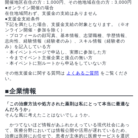
開催地区在住の方：1,000円、その他地域在住の方：3,000円
●オンライン開催の場合
在住地域問わず、支援金の支給はありません
●支援金支給条件
下記を満たした場合、支援金支給の対象となります。（※オ
ンライン開催・参加を除く）
・プロフィールの顔写真、基本情報、志望職種、学歴情報、
志向性、経験情報（経験者のみ）、スキル情報（経験者の
み）を記入している方
・本イベントページで申込し、実際に参加した方
・今までイベント主催企業と接点の無い方
・本イベントに別ルートから申込をしていない方
その他支援金に関する質問は
よくあるご質問
をご覧くださ
い。
■企業情報
「この治療方法や処方された薬剤は私にとって本当に最適な
んだろうか」
そんな風に考えたことはないでしょうか。
かつてないほど情報があふれかえっている現代社会にあっ
て、医療分野においては情報公開や活用が遅れているため、
治療は医師にお任せで、患者が主体的に医療サービスを選択