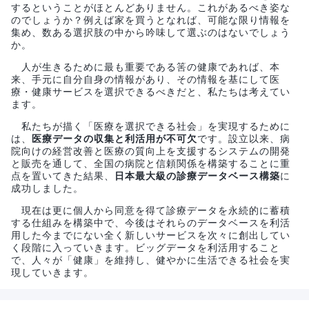
するということがほとんどありません。これがあるべき姿な
のでしょうか？例えば家を買うとなれば、可能な限り情報を
集め、数ある選択肢の中から吟味して選ぶのはないでしょう
か。
人が生きるために最も重要である筈の健康であれば、本
来、手元に自分自身の情報があり、その情報を基にして医
療・健康サービスを選択できるべきだと、私たちは考えてい
ます。
私たちが描く「医療を選択できる社会」を実現するために
は、
医療データの収集と利活用が不可欠
です。設立以来、病
院向けの経営改善と医療の質向上を支援するシステムの開発
と販売を通して、全国の病院と信頼関係を構築することに重
点を置いてきた結果、
日本最大級の診療データベース構築
に
成功しました。
現在は更に個人から同意を得て診療データを永続的に蓄積
する仕組みを構築中で、今後はそれらのデータベースを利活
用した今までにない全く新しいサービスを次々に創出してい
く段階に入っていきます。ビッグデータを利活用すること
で、人々が「健康」を維持し、健やかに生活できる社会を実
現していきます。