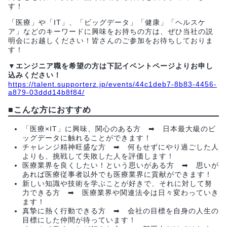
す！
「医療」や「IT」、「ビッグデータ」「健康」「ヘルスケ
ア」などのキーワードに興味をお持ちの方は、ぜひ当社の説
明会にお越しください！皆さんのご参加をお待ちしておりま
す！
▼エンジニア職を希望の方は下記イベントページよりお申し
込みください！
https://talent.supporterz.jp/events/44c1deb7-8b83-4456-
a879-03ddd14b8f84/
■こんな方におすすめ
「医療×IT」に興味、関心のある方 ➡ 日本最大級のビ
ッグデータに触れることができます！
チャレンジ精神旺盛な方 ➡ 何もせずにやり過ごした人
よりも、挑戦して失敗した人を評価します！
医療業界を良くしたい！という思いがある方 ➡ 思いが
あれば医療従事者以外でも医療業界に貢献ができます！
新しい知識や技術を学ぶことが好きで、それに対して努
力できる方 ➡ 医療業界や関連法令は日々変わっていき
ます！
真摯に熱く行動できる方 ➡ 会社の目標を自身の人生の
目標にした仲間が待っています！