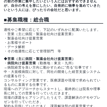
の前の作業に集中したいという人にはおすすめできません
が、自分の考えを形にしたい、自発的に物事を進めていきた
いという人には、ぴったりの会社だと思います。
■募集職種：総合職
適性やご希望に応じて、下記のいずれかに配属いたします。
・営業（主に病院・製薬会社向け提案営業）
・製薬会社向け提案営業
・お客様サポート
・データ解析
・その他適性に応じて管理部門 等
◆営業（主に病院・製薬会社向け提案営業）
・
病院向け提案営業
（勤務地：東京・九州）
→病院経営を良い方向に動かすために”売る”仕事です！
中・大規模病院に対して、同社の開発した経営支援システム
の提案を行う、
コンサルティング営業です。医療課題や現場で求められてい
るものに直面する仕事です。
現場へのアプローチからスタートし、最終的には院長や理事
長に対しての営業を行っていただきます。
現場の課題をヒアリングしたうえで、課題解決のデモやプレ
ゼンを行っていただき、
契約を目指していただきく、課題解決型の提案営業です。