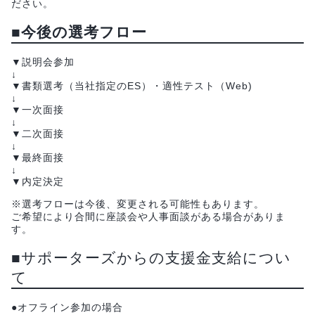
ださい。
■今後の選考フロー
▼説明会参加
↓
▼書類選考（当社指定のES）・適性テスト（Web)
↓
▼一次面接
↓
▼二次面接
↓
▼最終面接
↓
▼内定決定
※選考フローは今後、変更される可能性もあります。
ご希望により合間に座談会や人事面談がある場合がありま
す。
■サポーターズからの支援金支給につい
て
●オフライン参加の場合