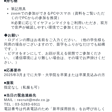
■持ち物
筆記用具
zoomでの参加ができるPCやスマホ（資料をご覧いただ
くのでPCからの参加を推奨）
※必要に応じてイヤフォンマイクをご利用いただき、双方
で音声が確認しやすい環境でご参加ください。
◆お願い
・ログインの際はお名前をご入力ください。（他の学生様も
同席の場合がございますので、苗字をふりがなだけでも結構
です。）
・ビデオをオンにして、お顔が見える状態でご参加くださ
い。（通信環境により難しい場合は、その場でお声掛けくだ
さい。）
■応募要件
2025年3月までに大学・大学院を卒業または卒業見込みの方
■服装
指定なし（私服も可）
■当日の緊急連絡先
MAIL：recruit@mdv.co.jp
TEL：03-5283-6911
電話番号は代表電話のため「新卒採用担当」をお呼び出しく