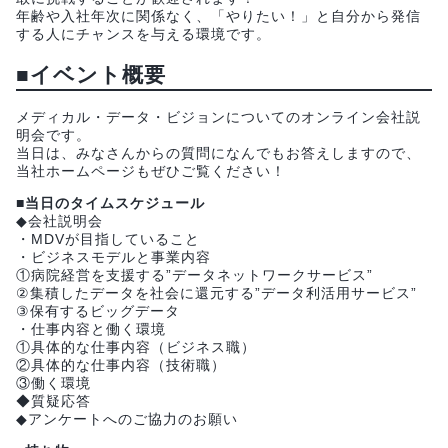
年齢や入社年次に関係なく、「やりたい！」と自分から発信
する人にチャンスを与える環境です。
■イベント概要
メディカル・データ・ビジョンについてのオンライン会社説
明会です。
当日は、みなさんからの質問になんでもお答えしますので、
当社ホームページもぜひご覧ください！
■当日のタイムスケジュール
◆会社説明会
・MDVが目指していること
・ビジネスモデルと事業内容
①病院経営を支援する”データネットワークサービス”
②集積したデータを社会に還元する”データ利活用サービス”
③保有するビッグデータ
・仕事内容と働く環境
①具体的な仕事内容（ビジネス職）
②具体的な仕事内容（技術職）
③働く環境
◆質疑応答
◆アンケートへのご協力のお願い