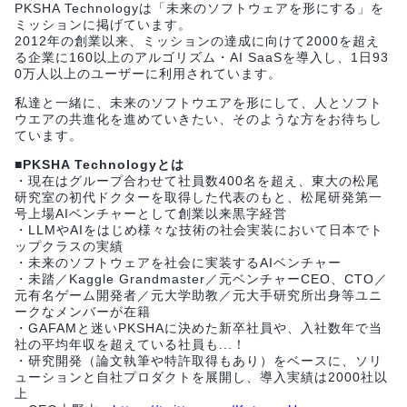
PKSHA Technologyは「未来のソフトウェアを形にする」を
ミッションに掲げています。
2012年の創業以来、ミッションの達成に向けて2000を超え
る企業に160以上のアルゴリズム・AI SaaSを導入し、1日93
0万人以上のユーザーに利用されています。
私達と一緒に、未来のソフトウエアを形にして、人とソフト
ウエアの共進化を進めていきたい、そのような方をお待ちし
ています。
■PKSHA Technologyとは
・現在はグループ合わせて社員数400名を超え、東大の松尾
研究室の初代ドクターを取得した代表のもと、松尾研発第一
号上場AIベンチャーとして創業以来黒字経営
・LLMやAIをはじめ様々な技術の社会実装において日本でト
ップクラスの実績
・未来のソフトウェアを社会に実装するAIベンチャー
・未踏／Kaggle Grandmaster／元ベンチャーCEO、CTO／
元有名ゲーム開発者／元大学助教／元大手研究所出身等ユニ
ークなメンバーが在籍
・GAFAMと迷いPKSHAに決めた新卒社員や、入社数年で当
社の平均年収を超えている社員も...！
・研究開発（論文執筆や特許取得もあり）をベースに、ソリ
ューションと自社プロダクトを展開し、導入実績は2000社以
上