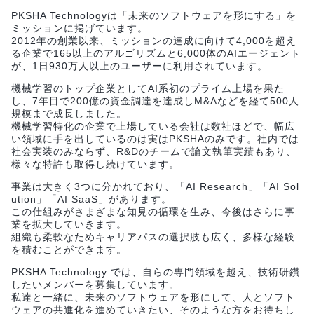
PKSHA Technologyは「未来のソフトウェアを形にする」を
ミッションに掲げています。
2012年の創業以来、ミッションの達成に向けて4,000を超え
る企業で165以上のアルゴリズムと6,000体のAIエージェント
が、1日930万人以上のユーザーに利用されています。
機械学習のトップ企業としてAI系初のプライム上場を果た
し、7年目で200億の資金調達を達成しM&Aなどを経て500人
規模まで成長しました。
機械学習特化の企業で上場している会社は数社ほどで、幅広
い領域に手を出しているのは実はPKSHAのみです。社内では
社会実装のみならず、R&Dのチームで論文執筆実績もあり、
様々な特許も取得し続けています。
事業は大きく3つに分かれており、「AI Research」「AI Sol
ution」「AI SaaS」があります。
この仕組みがさまざまな知見の循環を生み、今後はさらに事
業を拡大していきます。
組織も柔軟なためキャリアパスの選択肢も広く、多様な経験
を積むことができます。
PKSHA Technology では、自らの専門領域を越え、技術研鑽
したいメンバーを募集しています。
私達と一緒に、未来のソフトウェアを形にして、人とソフト
ウェアの共進化を進めていきたい、そのような方をお待ちし