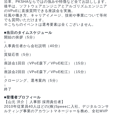
沿革、PKSHAならではの強みや特徴など全てお話しします。
後半は、ソフトウェアエンジニアとアルゴリズムエンジニア
のVPoEに直接質問できる座談会を実施。
社風や働き方、キャリアイメージ、技術や事業について等何
でも質問いただけます。
※こちらのイベントは選考要素は全くございません。
■当日のタイムスケジュール
開始の挨拶（5分）
↓
人事責任者から会社説明（40分）
↓
質疑応答（5分）
↓
座談会1回目（VPoE森下／VPoE松江）（15分）
↓
座談会2回目（VPoE森下／VPoE松江）（15分）
↓
クロージング、選考案内（5分）
↓
終了
■登壇者プロフィール
【山元 洋介 │ 人事部 採用責任者】
2010年従業員40人ほどの(株)Speeeに入社。デジタルコンサ
ルティング事業のアカウントマネージャーを務め、全社MVP