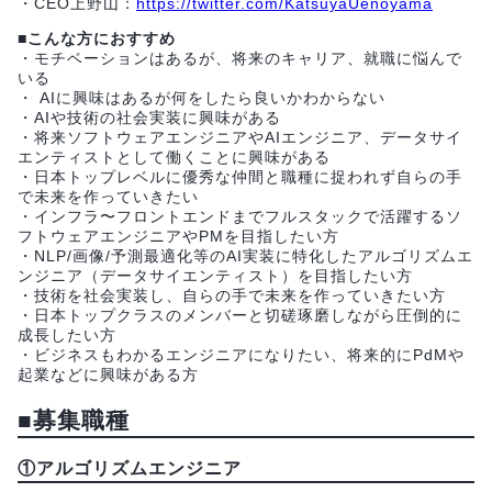
・CEO上野山：
https://twitter.com/KatsuyaUenoyama
■こんな方におすすめ
・モチベーションはあるが、将来のキャリア、就職に悩んで
いる
・ AIに興味はあるが何をしたら良いかわからない
・AIや技術の社会実装に興味がある
・将来ソフトウェアエンジニアやAIエンジニア、データサイ
エンティストとして働くことに興味がある
・日本トップレベルに優秀な仲間と職種に捉われず自らの手
で未来を作っていきたい
・インフラ〜フロントエンドまでフルスタックで活躍するソ
フトウェアエンジニアやPMを目指したい方
・NLP/画像/予測最適化等のAI実装に特化したアルゴリズムエ
ンジニア（データサイエンティスト）を目指したい方
・技術を社会実装し、自らの手で未来を作っていきたい方
・日本トップクラスのメンバーと切磋琢磨しながら圧倒的に
成長したい方
・ビジネスもわかるエンジニアになりたい、将来的にPdMや
起業などに興味がある方
■募集職種
①アルゴリズムエンジニア