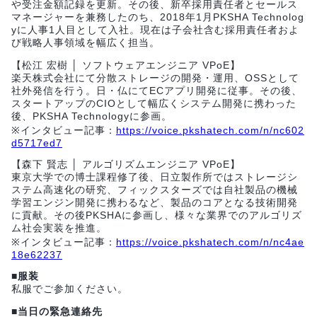
や受注金額記録を更新。その後、新卒採用責任者とセールス
マネージャーを兼務したのち、2018年1月PKSHA Technolog
yに人事1人目として入社。現在は子会社含む採用責任者およ
び戦略人事領域を幅広く担当。
【松江 宏樹 │ ソフトウェアエンジニア VPoE】
楽天株式会社にて分散ストレージの開発・運用、OSSとして
社外発信を行う。日・仏にてECアプリ開発に従事。その後、
スタートアップのCIOとして幅広くシステム開発に携わった
後、PKSHA Technologyに参画。
※インタビュー記事：
https://voice.pkshatech.com/n/nc602
d5717ed7
【森下 賢志 │ アルゴリズムエンジニア VPoE】
東京大学での博士課程修了後、日立製作所ではストレージシ
ステム高速化の研究、フィックスターズでは自社製品の機械
学習エンジン開発に携わるなど、製品のコアとなる技術開発
に貢献。その後PKSHAに参画し、様々な業界でのアルゴリズ
ム社会実装を推進。
※インタビュー記事：
https://voice.pkshatech.com/n/nc4ae
18e62237
■服装
私服でご参加ください。
■当日の緊急連絡先