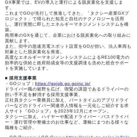
GX事業では、EVの導入と運行による脱炭素化を支援しま
す。
これまでGOが先行して推進してきた、「タクシー産業GXプ
ロジェクト」で得られた知見と自社のテクノロジーを活用
し、運行実態に即したエネルギーマネジメントシステムを構
築。
商用車のGXを通じて、企業における脱炭素化への取り組みに
貢献します。
また、街中の急速充電スポット設置をGOが担い、法人車両も
対象とした脱炭素化を推進。
高度なエネルギーマネジメントシステムによるRE100電力の
効率的な供給と政府助成金等の支援調達も含めた総合サポー
トを実施しています。
■ 採用支援事業
・GOジョブ：
https://gojob.go.goinc.jp/
ドライバー職の裾野を広げ、喫緊の課題であるドライバーの
担い手不足を解消する採用支援事業。
正社員タクシー乗務員に加え、パートタイムのアプリドライ
バーなどのドライバー関連求人情報を一元化しご紹介する求
人サイト『GOジョブ』を2023年12月にオープン。
タクシーに加え、ハイヤーや配送ドライバー・バスドライバ
ー・運行管理や整備士のお仕事など、運輸にまつわる様々な
職種をご紹介。