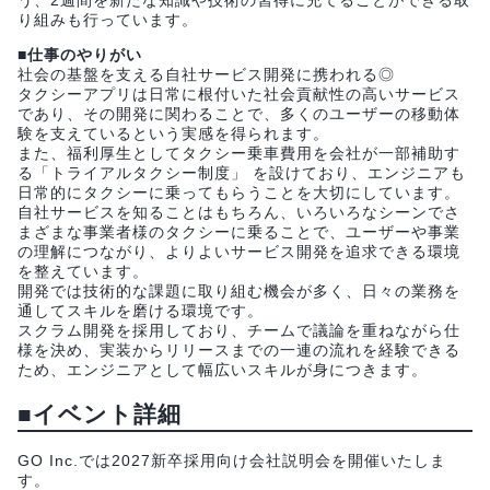
り組みも行っています。
■仕事のやりがい
社会の基盤を支える自社サービス開発に携われる◎
タクシーアプリは日常に根付いた社会貢献性の高いサービス
であり、その開発に関わることで、多くのユーザーの移動体
験を支えているという実感を得られます。
また、福利厚生としてタクシー乗車費用を会社が一部補助す
る「トライアルタクシー制度」 を設けており、エンジニアも
日常的にタクシーに乗ってもらうことを大切にしています。
自社サービスを知ることはもちろん、いろいろなシーンでさ
まざまな事業者様のタクシーに乗ることで、ユーザーや事業
の理解につながり、よりよいサービス開発を追求できる環境
を整えています。
開発では技術的な課題に取り組む機会が多く、日々の業務を
通してスキルを磨ける環境です。
スクラム開発を採用しており、チームで議論を重ねながら仕
様を決め、実装からリリースまでの一連の流れを経験できる
ため、エンジニアとして幅広いスキルが身につきます。
■イベント詳細
GO Inc.では2027新卒採用向け会社説明会を開催いたしま
す。