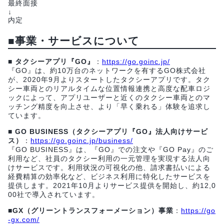
最終面接
↓
内定
■事業・サービスについて
■ タクシーアプリ『GO』
：
https://go.goinc.jp/
『GO』は、約10万台のネットワークを有するGO株式会社
が、2020年9月よりスタートしたタクシーアプリです。タク
シー車両とのリアルタイムな位置情報連携と高度な配車ロジ
ックによって、アプリユーザーと近くのタクシー車両とのマ
ッチング精度を向上させ、より「早く乗れる」体験を追求し
ています。
■ GO BUSINESS（タクシーアプリ『GO』法人向けサービ
ス）
：
https://go.goinc.jp/business/
『GO BUSINESS』は、『GO』での注文や『GO Pay』のご
利用など、社員のタクシー利用の一元管理を実現する法人向
けサービスです。利用状況の可視化の他、請求書払いによる
経費精算の効率化など、ビジネス利用に特化したサービスを
提供します。2021年10月よりサービス提供を開始し、約12,0
00社で導入されています。
■GX（グリーントランスフォーメーション）事業
：
https://go
-gx.com/