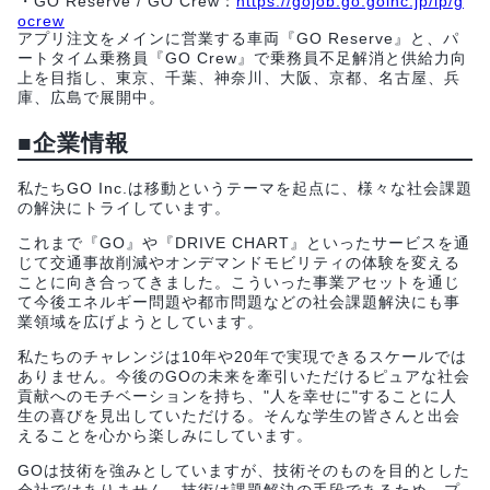
・GO Reserve / GO Crew：
https://gojob.go.goinc.jp/lp/g
ocrew
アプリ注文をメインに営業する車両『GO Reserve』と、パ
ートタイム乗務員『GO Crew』で乗務員不足解消と供給力向
上を目指し、東京、千葉、神奈川、大阪、京都、名古屋、兵
庫、広島で展開中。
■企業情報
私たちGO Inc.は移動というテーマを起点に、様々な社会課題
の解決にトライしています。
これまで『GO』や『DRIVE CHART』といったサービスを通
じて交通事故削減やオンデマンドモビリティの体験を変える
ことに向き合ってきました。こういった事業アセットを通じ
て今後エネルギー問題や都市問題などの社会課題解決にも事
業領域を広げようとしています。
私たちのチャレンジは10年や20年で実現できるスケールでは
ありません。今後のGOの未来を牽引いただけるピュアな社会
貢献へのモチベーションを持ち、"人を幸せに"することに人
生の喜びを見出していただける。そんな学生の皆さんと出会
えることを心から楽しみにしています。
GOは技術を強みとしていますが、技術そのものを目的とした
会社ではありません。技術は課題解決の手段であるため、プ