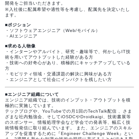
開発をご担当いただきます。
※入社後に配属希望や適性等を考慮し、配属先を決定いたし
ます。
■ポジション
・ソフトウェアエンジニア（Web/モバイル）
・AIエンジニア
■求める人物像
・インターンやアルバイト、研究・趣味等で、何かしらIT技
術を用いてアウトプットした経験がある方
・技術への好奇心があり、積極的にキャッチアップしている
方
・モビリティ領域・交通課題の解決に興味がある方
・エンジニアとして社会にインパクトを残したい方
■エンジニア組織について
エンジニア組織では、技術のインプット・アウトプットを積
極的に実施しています。
テックブログや、YouTubeでの月1回のTechTalk配信 、さま
ざまな社内勉強会、そしてiOSDCやDroidkaigi、技術書展等
のスポンサー、情報処理学会など学会での発表等、幅広く技
術情報発信に取り組んでいます。 また、エンジニアのスキル
アップを促進するために『Engineer Challenge Week』とい
う、2週間を新たな知識や技術の習得に充てることができる取