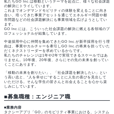
私たちGO Inc.は移動というテーマを起点に、様々な社会課題
の解決にトライしています。
これまでオンデマンドモビリティの体験を変えることに向き
合い、培ってきた事業アセットを通じてエネルギー問題や都
市問題などの社会課題解決にも事業領域を広げようとしてい
ます。
GO Inc.には、こういった社会課題の解決に燃える各領域のプ
ロフェッショナルが結集しています。
中途採用中心に仲間を集めてきたGO Inc.が新卒採用を行う理
由は、事業やカルチャーを牽引しGO Inc.の将来を担っていた
だくネクストリーダーを求めているからです。
私たちのチャレンジは1年や2年で実現できるスケールではあ
りません。10年後、20年後、さらにその先の未来を創ってい
くことにあります。
「移動の未来を創りたい」、「社会課題を解決したい」とい
う高い志と、“人を幸せに“することに人生の喜びを見出して
いただける。そんな学生の皆さんと出会えることを心から楽
しみにしています。
■募集職種：エンジニア職
■業務内容
タクシーアプリ「GO」のモビリティ事業における、システム