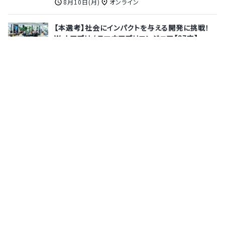
8月10日(月)
オンライン
【本選考】社会にインパクトを与える開発に挑戦！
Webアプリ / スマホアプリエンジニア【27卒】
チームラボ株式会社
7月31日(金)
オンライン
【28卒/エンジニア職】月間1,000店舗以上導入の
モバイルPOSシステム「POS＋（ポスタス）」でおも
てなし文化にテクノロジーを◎DX化で人手不足を
解消するSaaSビジネスで活躍しませんか？【8月ま
での参加で特典あり◎/会社説明会】
ポスタス株式会社
8月13日(木)
オンライン
サポーターズとは
運営会社
よくあるご質問
利用規約