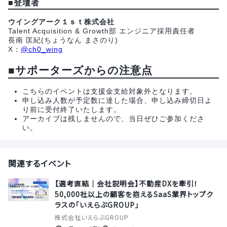
■
登壇者
ウイングアーク１ｓｔ株式会社
Talent Acquisition & Growth部 エンジニア採用責任者
長南 匡紀(ちょうなん まさのり)
X：
@ch0_wing
■サポーターズからの注意点
こちらのイベントは支援金支給対象外となります。
申し込み人数が予定数に達した場合、申し込み締切日よ
り前に受付終了いたします。
アーカイブは残しませんので、当日ぜひご参加くださ
い。
関連するイベント
【選考直結｜会社説明会】不動産DXを牽引！
50,000社以上の顧客を抱えるSaaS業界トップク
ラスの「いえらぶGROUP」
株式会社いえらぶGROUP