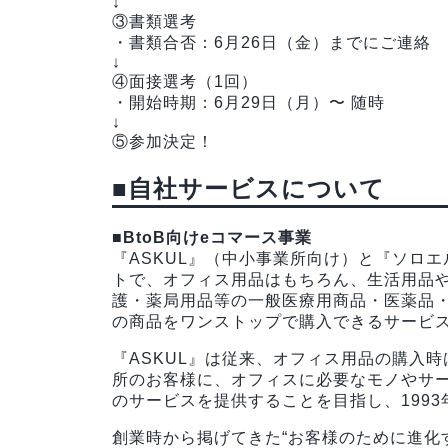
↓
③書類選考
・書類合否：6月26日（金）までにご連絡
↓
④面接選考（1回）
・開始時期：6月29日（月）〜 随時
↓
⑤参加決定！
■自社サービスについて
■BtoB向けeコマース事業
『ASKUL』（中小事業所向け）と『ソロエ
トで、オフィス用品はもちろん、生活用品
護・薬局用品等の一般医療用商品・医薬品・
の商品をワンストップで購入できるサービ
『ASKUL』は従来、オフィス用品の購入
所のお客様に、オフィスに必要なモノやサ
のサービスを提供することを目指し、199
創業時から掲げてきた“お客様のために進化