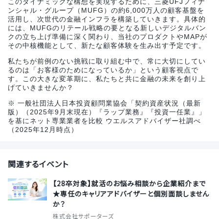
このダイナミックな構想を実現するために、三菱UFJフィナ
ンシャル・グループ（MUFG）の約6,000万人の顧客基盤を
活用し、次世代の金融インフラを構築していきます。具体的
には、MUFGのリテール戦略の要となる新しいデジタルバン
クの立ち上げ準備に深く関わり、当社のプロダクトやMAPが
その中核機能として、新たな顧客体験を生み出す予定です。
私たちが前例のない挑戦に取り組む中で、常に大切にしてい
るのは「お客様のためになっているか」という顧客視点で
す。この大きな変革期に、私たちと共に金融の未来を創り上
げていきませんか？
※ 一般社団法人日本投資顧問業協会「契約資産状況（最新
版）（2025年9月末現在）『ラップ業務』『投資一任業』」
を基にネット専業業者を比較 ウエルスアドバイザー社調べ
（2025年12月時点）
関連するイベント
【28卒対象】就活のお悩み相談から企業紹介まで
★専任のキャリアアドバイザーと個別面談しません
か？
株式会社サポーターズ