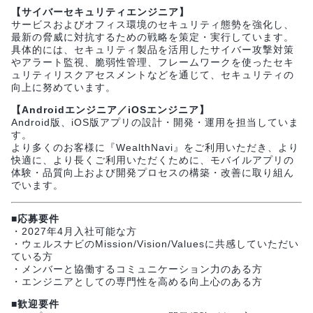
【サイバーセキュリティエンジニア】
サービスおよびオフィス環境のセキュリティ態勢を強化し、
最新の脅威に対抗するための戦略を策定・実行しています。
具体的には、セキュリティ製品を活用したサイバー攻撃対策
やアラート監視、脆弱性管理、フレームワークを使ったセキ
ュリティリスクアセスメントなどを通じて、セキュリティの
向上に努めています。
【Androidエンジニア／iOSエンジニア】
Android版、iOS版アプリの設計・開発・運用を担当していま
す。
より多くのお客様に『WealthNavi』をご利用いただき、より
快適に、より長くご利用いただくために、モバイルアプリの
体験・品質向上および開発プロセスの構築・改善に取り組ん
でいます。
■応募要件
・2027年4月入社可能な方
・ウェルスナビのMission/Vision/Valuesに共感していただい
ている方
・メンバーと協働するコミュニケーション力のある方
・エンジニアとしての専門性を高める向上心のある方
■歓迎要件