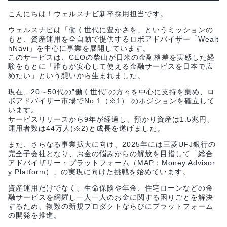
こんにちは！ウェルスナビ新卒採用担当です。
ウェルスナビは「働く世代に豊かさを」というミッションの
もと、資産運用を全自動で提供するロボアドバイザー「Wealt
hNavi」を中心に事業を展開しています。
このサービスは、CEOの柴山が日米の金融格差を実感した経
験をもとに「誰もが安心して使える金融サービスを日本で広
めたい」という想いから生まれました。
現在、20～50代の”働く世代”の方々を中心に支持を集め、ロ
ボアドバイザー市場でNo.1（※1） のポジションを確立して
います。
サービスリリースから9年が経過し、預かり資産は1.5兆円、
運用者数は44万人(※2)と成長を遂げました。
また、さらなる事業拡大に向け、2025年には三菱UFJ銀行の
完全子会社となり、お金の悩みからの解放を目指して「総合
アドバイザリー・プラットフォーム（MAP：Money Advisor
y Platform）」の実現に向けた挑戦を始めています。
資産運用だけでなく、生命保険や年金、住宅ローンなどの金
融サービスを網羅し一人一人のお金に関する困りごとを解決
するため、複数の新規プロダクトならびにプラットフォーム
の開発を推進。