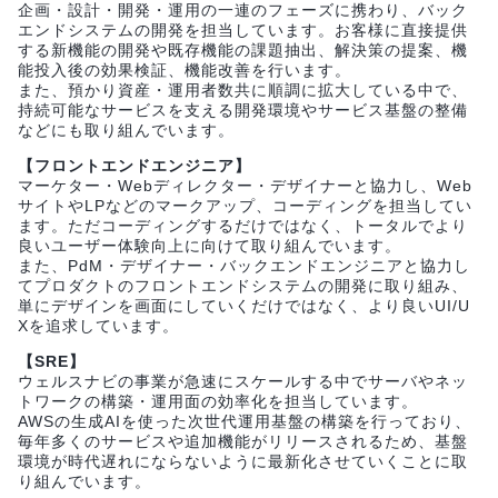
企画・設計・開発・運用の一連のフェーズに携わり、バック
エンドシステムの開発を担当しています。お客様に直接提供
する新機能の開発や既存機能の課題抽出、解決策の提案、機
能投入後の効果検証、機能改善を行います。
また、預かり資産・運用者数共に順調に拡大している中で、
持続可能なサービスを支える開発環境やサービス基盤の整備
などにも取り組んでいます。
【フロントエンドエンジニア】
マーケター・Webディレクター・デザイナーと協力し、Web
サイトやLPなどのマークアップ、コーディングを担当してい
ます。ただコーディングするだけではなく、トータルでより
良いユーザー体験向上に向けて取り組んでいます。
また、PdM・デザイナー・バックエンドエンジニアと協力し
てプロダクトのフロントエンドシステムの開発に取り組み、
単にデザインを画面にしていくだけではなく、より良いUI/U
Xを追求しています。
【SRE】
ウェルスナビの事業が急速にスケールする中でサーバやネッ
トワークの構築・運用面の効率化を担当しています。
AWSの生成AIを使った次世代運用基盤の構築を行っており、
毎年多くのサービスや追加機能がリリースされるため、基盤
環境が時代遅れにならないように最新化させていくことに取
り組んでいます。