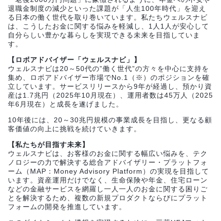
退職金制度の減少といった課題が「人生100年時代」を迎え
る日本の働く世代を取り巻いています。私たちウェルスナビ
は、こうしたお金に関する悩みを軽減し、1人1人が安心して
自分らしい豊かな暮らしを実現できる未来を目指していま
す。
【ロボアドバイザー「ウェルスナビ」】
ウェルスナビは20～50代の”働く世代”の方々を中心に支持を
集め、ロボアドバイザー市場でNo.1（※）のポジションを確
立しています。サービスリリースから9年が経過し、預かり資
産は1.7兆円（2025年10月現在）、運用者数は45万人（2025
年6月現在）と成長を遂げました。
10年後には、20～30兆円規模の事業成長を目指し、更なる顧
客価値の向上に挑戦を続けていきます。
【私たちが目指す未来】
ウェルスナビは、お客様のお金に関する幅広い悩みを、テク
ノロジーの力で解決する総合アドバイザリー・プラットフォ
ーム（MAP：Money Advisory Platform）の実現を目指して
います。資産運用だけでなく、生命保険や年金、住宅ローン
などの金融サービスを網羅し一人一人のお金に関する困りご
とを解決するため、複数の新規プロダクトならびにプラット
フォームの開発を推進しています。