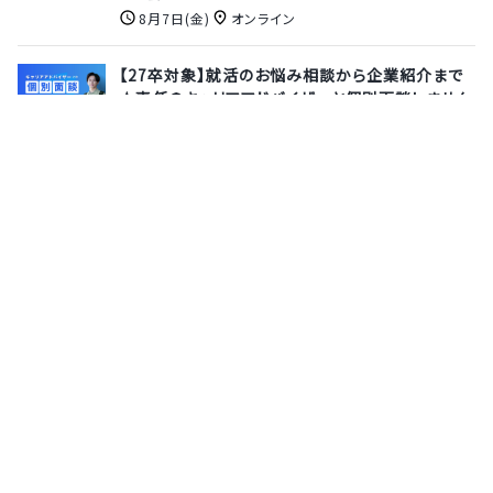
8月7日(金)
オンライン
【27卒対象】就活のお悩み相談から企業紹介まで
★専任のキャリアアドバイザーと個別面談しません
か？
株式会社サポーターズ
8月13日(木)
オンライン
《長期就業型インターン》28卒ソフトウエアエンジ
ニア（Solution事業）｜最先端AIを社会実装！技
術とキャリアを飛躍させるインターン《報酬あり｜リ
モートor出社の選択可◎》
株式会社 PKSHA Technology
2月26日(木)
オンライン
サポーターズとは
運営会社
よくあるご質問
利用規約