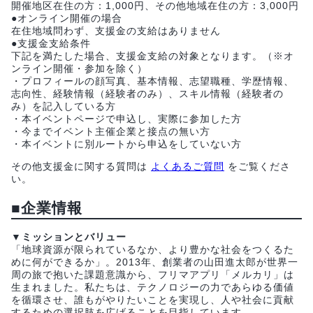
開催地区在住の方：1,000円、その他地域在住の方：3,000円
●オンライン開催の場合
在住地域問わず、支援金の支給はありません
●支援金支給条件
下記を満たした場合、支援金支給の対象となります。（※オ
ンライン開催・参加を除く）
・プロフィールの顔写真、基本情報、志望職種、学歴情報、
志向性、経験情報（経験者のみ）、スキル情報（経験者の
み）を記入している方
・本イベントページで申込し、実際に参加した方
・今までイベント主催企業と接点の無い方
・本イベントに別ルートから申込をしていない方
その他支援金に関する質問は
よくあるご質問
をご覧くださ
い。
■企業情報
▼ミッションとバリュー
「地球資源が限られているなか、より豊かな社会をつくるた
めに何ができるか」。2013年、創業者の山田進太郎が世界一
周の旅で抱いた課題意識から、フリマアプリ「メルカリ」は
生まれました。私たちは、テクノロジーの力であらゆる価値
を循環させ、誰もがやりたいことを実現し、人や社会に貢献
するための選択肢を広げることを目指しています。