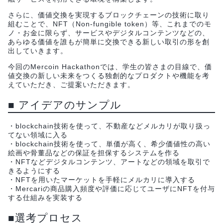
さらに、価値交換を実現するブロックチェーンの技術に取り
組むことで、NFT（Non-fungible token）等、これまでのモ
ノ・お金に限らず、サービスやデジタルコンテンツなどの、
あらゆる価値を誰もが簡単に交換できる新しい取引の形を創
出していきます。
今回のMercoin Hackathonでは、学生の皆さまの目線で、価
値交換の新しい未来をつくる独創的なプロダクトや機能を考
えていただき、ご提案いただきます。
■ アイデアのサンプル
・blockchain技術を使って、不動産などメルカリが取り扱っ
てない領域に入る
・blockchain技術を使って、単価が高く、希少価値性の高い
絵画や骨董品などの保証を担保するシステムを作る
・NFTなどデジタルコンテンツ、アートなどの領域を取引で
きるようにする
・NFTを用いたマーケットを手軽にメルカリに導入する
・Mercariの商品購入頻度や評価に応じてユーザにNFTを付与
する仕組みを実装する
■選考プロセス