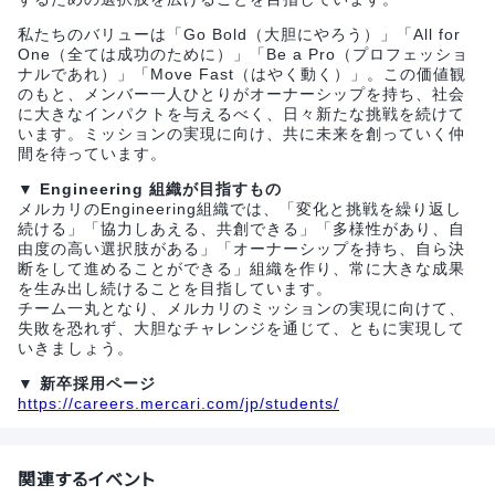
私たちのバリューは「Go Bold（大胆にやろう）」「All for
One（全ては成功のために）」「Be a Pro（プロフェッショ
ナルであれ）」「Move Fast（はやく動く）」。この価値観
のもと、メンバー一人ひとりがオーナーシップを持ち、社会
に大きなインパクトを与えるべく、日々新たな挑戦を続けて
います。ミッションの実現に向け、共に未来を創っていく仲
間を待っています。
▼ Engineering 組織が目指すもの
メルカリのEngineering組織では、「変化と挑戦を繰り返し
続ける」「協力しあえる、共創できる」「多様性があり、自
由度の高い選択肢がある」「オーナーシップを持ち、自ら決
断をして進めることができる」組織を作り、常に大きな成果
を生み出し続けることを目指しています。
チーム一丸となり、メルカリのミッションの実現に向けて、
失敗を恐れず、大胆なチャレンジを通じて、ともに実現して
いきましょう。
▼ 新卒採用ページ
https://careers.mercari.com/jp/students/
関連するイベント