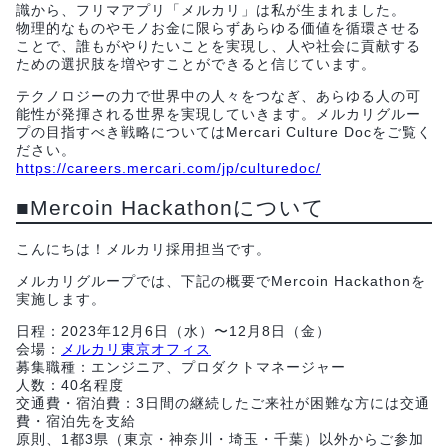
識から、フリマアプリ「メルカリ」は私が生まれました。
物理的なものやモノお金に限らずあらゆる価値を循環させる
ことで、誰もがやりたいことを実現し、人や社会に貢献する
ための選択肢を増やすことができると信じています。
テクノロジーの力で世界中の人々をつなぎ、あらゆる人の可
能性が発揮される世界を実現していきます。メルカリグルー
プの目指すべき戦略についてはMercari Culture Docをご覧く
ださい。
https://careers.mercari.com/jp/culturedoc/
■Mercoin Hackathonについて
こんにちは！メルカリ採用担当です。
メルカリグループでは、下記の概要でMercoin Hackathonを
実施します。
日程：2023年12月6日（水）〜12月8日（金）
会場：
メルカリ東京オフィス
募集職種：エンジニア、プロダクトマネージャー
人数：40名程度
交通費・宿泊費：3日間の継続したご来社が困難な方には交通
費・宿泊先を支給
原則、1都3県（東京・神奈川・埼玉・千葉）以外からご参加