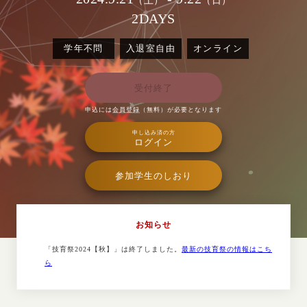
（土）
（日）
2DAYS
学年不問
入退室自由
オンライン
受付終了
申込には
会員登録
（無料）が必要となります
申し込み済の方
ログイン
参加学生のしおり
お知らせ
「技育祭2024【秋】」は終了しました。
最新の技育祭の情報はこち
ら