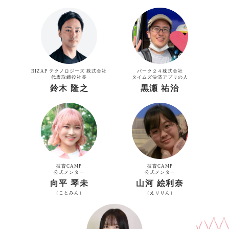
RIZAP テクノロジーズ 株式会社
パーク２４株式会社
代表取締役社長
タイムズ決済アプリの人
鈴木 隆之
黒瀬 祐治
技育CAMP
技育CAMP
公式メンター
公式メンター
向平 琴未
山河 絵利奈
（ことみん）
（えりりん）