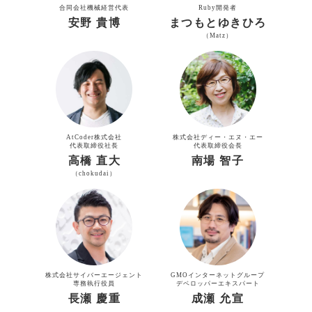
合同会社機械経営代表
Ruby開発者
安野 貴博
まつもとゆきひろ
（Matz）
AtCoder株式会社
株式会社ディー・エヌ・エー
代表取締役社長
代表取締役会長
高橋 直大
南場 智子
（chokudai）
株式会社サイバーエージェント
GMOインターネットグループ
専務執行役員
デベロッパーエキスパート
長瀬 慶重
成瀬 允宣