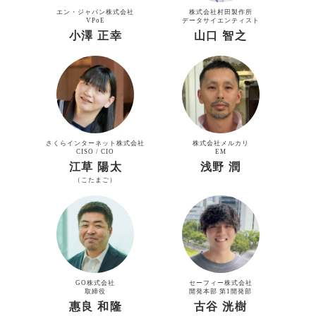
エン・ジャパン株式会社
株式会社村田製作所
VPoE
データサイエンティスト
小澤 正幸
山口 智之
さくらインターネット株式会社
株式会社メルカリ
CISO / CIO
EM
江草 陽太
浅野 潤
（こたまご）
GO株式会社
セーフィー株式会社
取締役
開発本部 第1開発部
惠良 和隆
古谷 洸樹