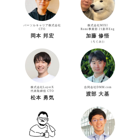
パーソルキャリア株式会社
株式会社MIXI
CTO
Romi事業部 21新卒Eng
岡本 邦宏
加藤 修悟
（ろぐみ)）
株式会社LayerX
合同会社DMM.com
代表取締役 CTO
渡部 大基
松本 勇気