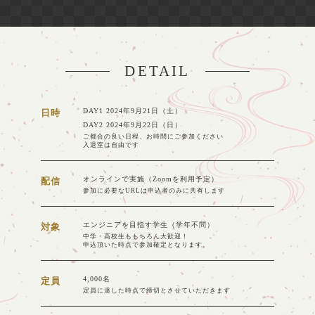
DETAIL
DAY1 2024年9月21日（土）
日時
DAY2 2024年9月22日（日）
ご都合の良い日程、お時間にご参加ください
入退室は自由です
オンラインで実施（Zoomを利用予定）
配信
参加に必要なURLは申込者のみに共有します
エンジニアを目指す学生（学年不問）
対象
中学・高校生ももちろん大歓迎！
申込頂いた時点で参加確定となります。
4,000名
定員
定員に達した時点で締切とさせていただきます