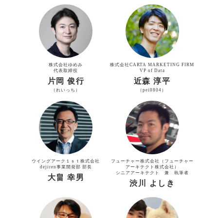
株式会社ゆめみ
株式会社CARTA MARKETING FIRM
代表取締役
VP of Data
片岡 俊行
近森 淳平
（れいっち）
（pei0804）
ウイングアーク１ｓｔ株式会社
フューチャー株式会社（フューチャー
dejiren事業開発部 部長
アーキテクト株式会社）
シニアアーキテクト 兼 執筆者
大畠 幸男
渋川 よしき