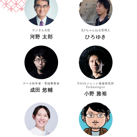
デジタル大臣
元2ちゃんねる管理人
河野 太郎
ひろゆき
データ科学者・零細事業者
NASAジェット推進研究所
Technologist
成田 悠輔
小野 雅裕