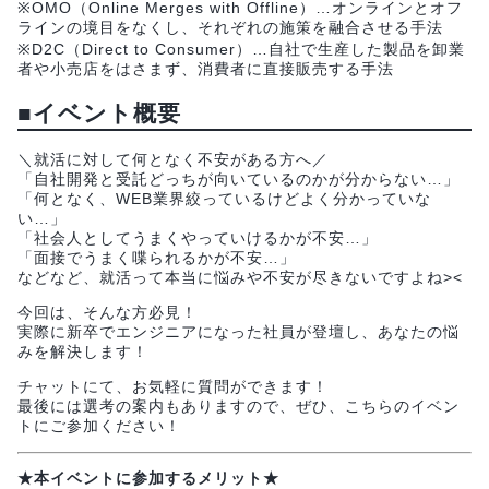
※OMO（Online Merges with Offline）…オンラインとオフ
ラインの境目をなくし、それぞれの施策を融合させる手法
※D2C（Direct to Consumer）…自社で生産した製品を卸業
者や小売店をはさまず、消費者に直接販売する手法
■イベント概要
＼就活に対して何となく不安がある方へ／
「自社開発と受託どっちが向いているのかが分からない…」
「何となく、WEB業界絞っているけどよく分かっていな
い…」
「社会人としてうまくやっていけるかが不安…」
「面接でうまく喋られるかが不安…」
などなど、就活って本当に悩みや不安が尽きないですよね><
今回は、そんな方必見！
実際に新卒でエンジニアになった社員が登壇し、あなたの悩
みを解決します！
チャットにて、お気軽に質問ができます！
最後には選考の案内もありますので、ぜひ、こちらのイベン
トにご参加ください！
★本イベントに参加するメリット★