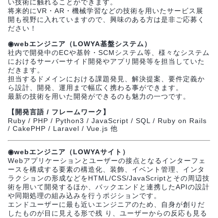
い技術に触れることができます。
将来的にVR・AR・機械学習などの技術を用いたサービス展
開も視野に入れていますので、興味のある方は是非ご応募く
ださい！
◉webエンジニア（LOWYA基盤システム）
社内で開発中のECや基幹・SCMシステム等、様々なシステム
におけるサーバーサイド開発やアプリ開発等を担当していた
だきます。
担当するドメインにおける課題発見、解決提案、要件定義か
ら設計、開発、運用まで幅広く携わる事ができます。
最新の技術を用いた開発ができるのも魅力の一つです。
【開発言語 / フレームワーク】
Ruby / PHP / Python3 / JavaScript / SQL / Ruby on Rails
/ CakePHP / Laravel / Vue.js 他
◉webエンジニア（LOWYAサイト）
Webアプリケーションとユーザーの接点となるインターフェ
ースを構成する要素の構造化、装飾、イベント管理、インタ
ラクションの形成などをHTML/CSS/JavaScriptとその周辺技
術を用いて開発するほか、バックエンドと連携したAPIの設計
や同期処理の組み込みを行うポジションです。
エンドユーザーに最も近いエンジニアのため、自身が創りだ
したものが目に見える形で残 り、ユーザーからの反応も見る