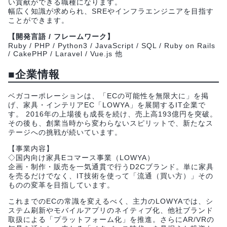
い貢献ができる職種になります。
幅広く知識が求められ、SREやインフラエンジニアを目指す
ことができます。
【開発言語 / フレームワーク】
Ruby / PHP / Python3 / JavaScript / SQL / Ruby on Rails
/ CakePHP / Laravel / Vue.js 他
■企業情報
ベガコーポレーションは、「ECの可能性を無限大に」を掲
げ、家具・インテリアEC「LOWYA」を展開するIT企業で
す。 2016年の上場後も成長を続け、売上高193億円を突破。
その後も、創業当時から変わらないスピリットで、新たなス
テージへの挑戦が続いています。
【事業内容】
◇国内向け家具Eコマース事業（LOWYA）
企画・制作・販売を一気通貫で行うD2Cブランド。単に家具
を売るだけでなく、IT技術を使って「流通（買い方）」その
ものの変革を目指しています。
これまでのECの常識を変えるべく、主力のLOWYAでは、シ
ステム刷新やモバイルアプリのネイティブ化、他社ブランド
取扱による「プラットフォーム化」を推進。さらにAR/VRの