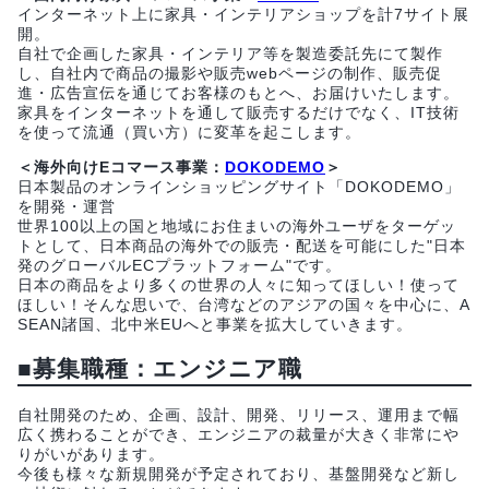
インターネット上に家具・インテリアショップを計7サイト展
開。
自社で企画した家具・インテリア等を製造委託先にて製作
し、自社内で商品の撮影や販売webページの制作、販売促
進・広告宣伝を通じてお客様のもとへ、お届けいたします。
家具をインターネットを通して販売するだけでなく、IT技術
を使って流通（買い方）に変革を起こします。
＜海外向けEコマース事業：
DOKODEMO
＞
日本製品のオンラインショッピングサイト「DOKODEMO」
を開発・運営
世界100以上の国と地域にお住まいの海外ユーザをターゲッ
トとして、日本商品の海外での販売・配送を可能にした"日本
発のグローバルECプラットフォーム"です。
日本の商品をより多くの世界の人々に知ってほしい！使って
ほしい！そんな思いで、台湾などのアジアの国々を中心に、A
SEAN諸国、北中米EUへと事業を拡大していきます。
■募集職種：エンジニア職
自社開発のため、企画、設計、開発、リリース、運用まで幅
広く携わることができ、エンジニアの裁量が大きく非常にや
りがいがあります。
今後も様々な新規開発が予定されており、基盤開発など新し