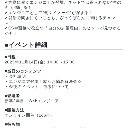
✔実際に働くエンジニアが登壇。ネットでは得られない"生の
声"が聞ける！
✔エンジニアとして"働くイメージ"が深まる！
✔就活で聞きにくいことも、ざっくばらんに聞けるチャン
ス！
✔ESや面接で役立つ「自分の志望理由」のヒントが見つかる
かも！
■イベント詳細
■日程
2025年11月14日(金) 14:00～15:00
■当日のコンテンツ
・会社説明
・エンジニア登壇！就活お悩み解決会☆
・今後のイベント、選考について
■登壇者
新卒2年目 Webエンジニア
■開催方法
オンライン開催（zoom）
■持ち物