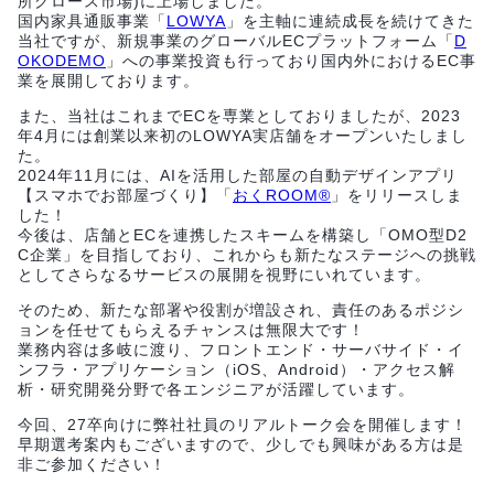
所グロース市場)に上場しました。
国内家具通販事業「
LOWYA
」を主軸に連続成長を続けてきた
当社ですが、新規事業のグローバルECプラットフォーム「
D
OKODEMO
」への事業投資も行っており国内外におけるEC事
業を展開しております。
また、当社はこれまでECを専業としておりましたが、2023
年4月には創業以来初のLOWYA実店舗をオープンいたしまし
た。
2024年11月には、AIを活用した部屋の自動デザインアプリ
【スマホでお部屋づくり】「
おくROOM®
」をリリースしま
した！
今後は、店舗とECを連携したスキームを構築し「OMO型D2
C企業」を目指しており、これからも新たなステージへの挑戦
としてさらなるサービスの展開を視野にいれています。
そのため、新たな部署や役割が増設され、責任のあるポジシ
ョンを任せてもらえるチャンスは無限大です！
業務内容は多岐に渡り、フロントエンド・サーバサイド・イ
ンフラ・アプリケーション（iOS、Android）・アクセス解
析・研究開発分野で各エンジニアが活躍しています。
今回、27卒向けに弊社社員のリアルトーク会を開催します！
早期選考案内もございますので、少しでも興味がある方は是
非ご参加ください！