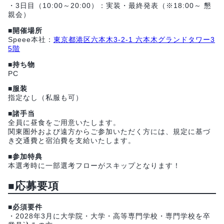
・3日目（10:00～20:00）：実装・最終発表（※18:00～ 懇
親会）
■開催場所
Speee本社：
東京都港区六本木3-2-1 六本木グランドタワー3
5階
■持ち物
PC
■服装
指定なし（私服も可）
■諸手当
全員に昼食をご用意いたします。
関東圏外および遠方からご参加いただく方には、規定に基づ
き交通費と宿泊費を支給いたします。
■参加特典
本選考時に一部選考フローがスキップとなります！
■応募要項
■必須要件
・2028年3月に大学院・大学・高等専門学校・専門学校を卒