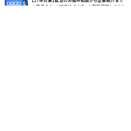
【27卒対象】就活のお悩み相談から企業紹介まで
★専任のキャリアアドバイザーと個別面談しません
か？
株式会社サポーターズ
8月13日(木)
オンライン
【28卒｜カジュアル面談】Microsoftが認めるトッ
プレベルの技術力★最先端AI・DXを一気通貫で実
装！ヘッドウォータースの人事と語る“技術を楽し
む”キャリア≪若手活躍×最先端AI企業≫
株式会社ヘッドウォータース
7月20日(月)
オンライン
サポーターズとは
運営会社
よくあるご質問
利用規約
お問い合わせ
プライバシーポリシー