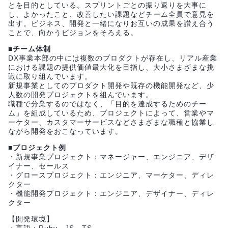
とを目的としている。スプリントごとの振り返りを大事に
し、よかったこと、改善したい課題などチーム全員で意見を
出す。ビジネス、開発と一緒になりお互いの成果を讃え合う
ことで、向かうビジョンをそろえる。
■チーム体制
DX事業本部の中には複数のプロダクトが存在し、リアル産業
における課題の提供価値最大化を目指し、大小さまざまな挑
戦に取り組んでいます。
新規事業としてのプロダクト開発や既存の機能開発など、少
人数の開発プロジェクトを組んでいます。
職種で分業するのではなく、「目的を達成するためのチー
ム」を組成しているため、プロジェクトによって、営業やマ
ーケター、カスタマーサービスなどさまざまな職種と協業し
ながら開発をおこなっています。
■プロジェクト例
・新規事業プロジェクト：マネージャー、エンジニア、デザ
イナー、セールス
・グロースプロジェクト：エンジニア、マーケター、ディレ
クター
・機能開発プロジェクト：エンジニア、デザイナー、ディレ
クター
【開発環境】
・言語：Ruby、JS、TS