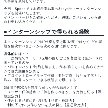
で事業を展開しています。
今回、Speeeでは本選考直結型の3daysサマーインターンシ
ップを開催いたします。
イベントページをご確認いただき、興味がございましたら是
非お申し込みください！
■インターンシップで得られる経験
本インターンシップでは"仕様を受け取る側"ではなく"どの課
題を解決すべきか？から決める側"に回ります。
具体的には・・・
・一次情報でユーザー/現場の困りごとを言語化（誰が・何に
困っているのか）
・KPI/インパクト/制約を踏まえ、作る/作らないを含めてチー
ムで優先順位を決める
・プロダクトロードマップ作成→要件定義→設計まで落とし
込み、開発スタートできる状態まで形にする
3日間でPDCAを何度も回しながら結果として、
・ユーザー価値起点で「何を作るべきか」を定義し切る【課
題設定力】
・使われる品質に近づける【品質・検証力】
・制約下で作る/作らないを決め切る【意思決定力】