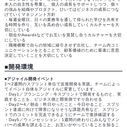
本人の自主性を尊重し、個人の成長をサポートしつつ、個々
の強みを組織やプロダクト、ひいてはビジネスの成長につな
げていくマネジメント方針
・毎週金曜日、日々の業務等を通して得られた学びを共有す
る時間を作り、互いを高め合い成長していくカルチャーを大
切にしている
・朝会やAwardsなどでお互いを賞賛し合うカルチャーを大切
にしている
・職種横断で自らの領域に線引きせず出社し、チーム内コミ
ュニケーションをとることで、顧客価値のために最速に意思
決定していくことを大切にしている
■開発環境
■アジャイル開発イベント
1〜2週間のスプリント単位で反復開発を実践。チームによっ
てイベント自体をアジャイルに変更しています。
・Day1／プランニング：今スプリントで開発するものと、実
践することを、ビジネス側と開発側ですり合わせる
・Day2〜4／朝会：昨日やったこと・今日やること、スプリ
ント達成に向けて障害になりそうな課題共有など、スプリン
トでのコミットを完走できるようにチームで進捗確認する
・Day5／ウィンセッション：1週間の終わりにみんなでメン
バーの成果を讃えること、お互いがやっていることを知るこ