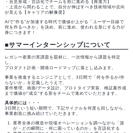
・合意形成・言語化でチームを前に進める【推進力】
・上流から関わることで、自分が伸ばすべき技術領域や志向
が見える【キャリアの解像度】
AIで"作る"が加速する時代で価値が上がる「ユーザー目線で
何を作るべきか」を決め、前に進め、使われる形にする力が
身につきます！
■サマーインターンシップについて
レガシー産業の実課題を題材に、一次情報から課題を特定
し、
プロダクト計画・開発ロードマップに落とし込みます。
事業を推進するエンジニアとして、3日間で「何を作るか/作
らないか」を定義したうえで、
要件整理、画面/データ設計、プロトタイプ実装、検証案作成
まで価値が“成立”する形をチームで進めていただきます。
具体的には・・・
3日間という短い期間で、下記サイクルを何度も回しながら、
事業創造に挑み続けていただきます。
業界全体の構造や現場オペレーションを調べながら「誰
が・どの瞬間に・何に困っているのか」を言語化する