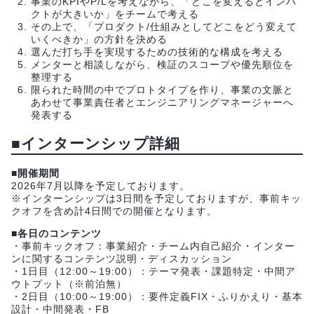
事業のKPIやP/Lを考えながら、「どこを変えるとインパ
クトが大きいか」をチームで考える
その上で、「プロダクト/仕組みとしてどこをどう変えて
いくべきか」の方針を決める
選んだ打ち手を実現するための技術的な構成を考える
メンターと相談しながら、検証のスコープや優先順位を
整理する
限られた時間の中でプロトタイプを作り、事業の文脈と
あわせて事業責任者とエンジニアリングマネージャーへ
発表する
■インターンシップ詳細
■開催期間
2026年7月以降を予定しております。
※インターンシップは3日間を予定しておりますが、事前キッ
クオフを含め計4日間での開催となります。
■各日のコンテンツ
・事前キックオフ：事業紹介・チーム内自己紹介・インター
ンに関するコンテンツ説明・ディスカッション
・1日目（12:00～19:00）：テーマ発表・課題特定・中間ア
ウトプット（※前泊無）
・2日目（10:00～19:00）：要件定義FIX・ふりかえり・基本
設計・中間発表・FB