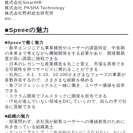
株式会社SmartHR
株式会社 PKSHA Technology
株式会社野村総合研究所
etc...
■Speeeの魅力
■Speeeで働く魅力
・新卒エンジニアも事業構想やユーザーの課題特定、中長期
の未来まで考えながら機能開発をする必要があり、開発難易
度が高い課題に挑戦できる
・日本のレガシーな産業構造を丸ごと変え、市場を席巻でき
る可能性を持つサービスに携わることができる
・社内に、0-1、1-10、10-100さまざまなフェーズの事業が
多数存在するので、さまざまな経験を積める
・各プロフェッショナルと一緒に働き、ユーザー価値を追求
できる
・スクラム開発でフルスタックに開発を担当できる
・IT化が進んでいない領域をDXしていくので、自らの手で社
会に貢献できる
■組織の魅力
・部署問わず、全社員が顧客ユーザーへの価値創造のために
向き合っている組織風土
・エンジニアとして「これがやりたい/こうなりたい」という