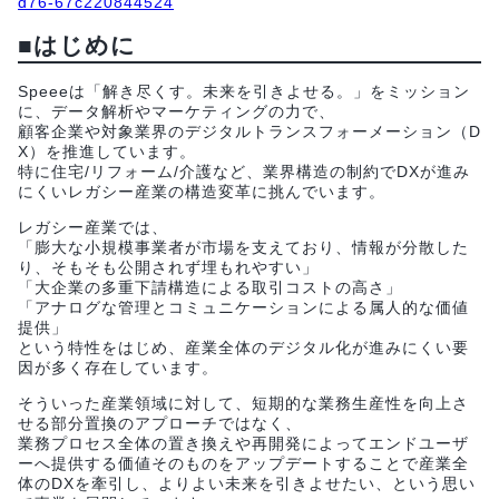
d76-67c220844524
■はじめに
Speeeは「解き尽くす。未来を引きよせる。」をミッション
に、データ解析やマーケティングの力で、
顧客企業や対象業界のデジタルトランスフォーメーション（D
X）を推進しています。
特に住宅/リフォーム/介護など、業界構造の制約でDXが進み
にくいレガシー産業の構造変革に挑んでいます。
レガシー産業では、
「膨大な小規模事業者が市場を支えており、情報が分散した
り、そもそも公開されず埋もれやすい」
「大企業の多重下請構造による取引コストの高さ」
「アナログな管理とコミュニケーションによる属人的な価値
提供」
という特性をはじめ、産業全体のデジタル化が進みにくい要
因が多く存在しています。
そういった産業領域に対して、短期的な業務生産性を向上さ
せる部分置換のアプローチではなく、
業務プロセス全体の置き換えや再開発によってエンドユーザ
ーへ提供する価値そのものをアップデートすることで産業全
体のDXを牽引し、よりよい未来を引きよせたい、という思い