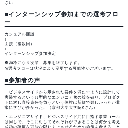
さい。
■インターンシップ参加までの選考フロ
ー
カジュアル面談
↓
面接（複数回）
↓
インターンシップ参加決定
※満枠になり次第、募集を終了します。
※選考フローは状況により変更する可能性がございます。
■参加者の声
・ビジネスサイドから示された要件を満たすように設計して
実装するという典型的なエンジニア像の殻を破り、プロダク
トに対し直接責任を負うという体験は新鮮で難しかったが非
常に学びが多かった。（京都大学大学院Kさん）
・エンジニアサイド、ビジネスサイド共に目指す事業ゴール
は同じで、そこに対してそれぞれができることは何かを考え
成功の確度を可能な限り向上させるための施策を考えること