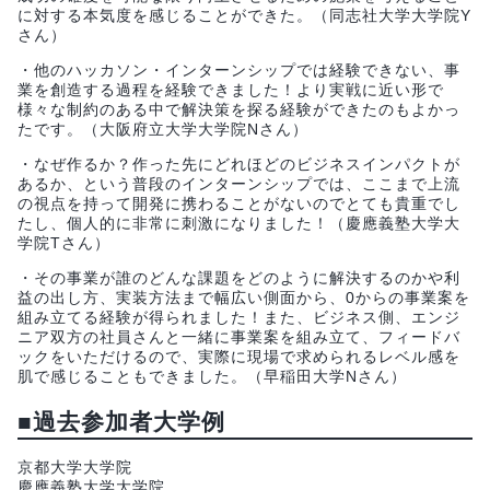
に対する本気度を感じることができた。（同志社大学大学院Y
さん）
・他のハッカソン・インターンシップでは経験できない、事
業を創造する過程を経験できました！より実戦に近い形で
様々な制約のある中で解決策を探る経験ができたのもよかっ
たです。（大阪府立大学大学院Nさん）
・なぜ作るか？作った先にどれほどのビジネスインパクトが
あるか、という普段のインターンシップでは、ここまで上流
の視点を持って開発に携わることがないのでとても貴重でし
たし、個人的に非常に刺激になりました！（慶應義塾大学大
学院Tさん）
・その事業が誰のどんな課題をどのように解決するのかや利
益の出し方、実装方法まで幅広い側面から、0からの事業案を
組み立てる経験が得られました！また、ビジネス側、エンジ
ニア双方の社員さんと一緒に事業案を組み立て、フィードバ
ックをいただけるので、実際に現場で求められるレベル感を
肌で感じることもできました。（早稲田大学Nさん）
■過去参加者大学例
京都大学大学院
慶應義塾大学大学院