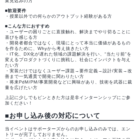
業見込みの方
■歓迎要件
・授業以外での何らかのアウトプット経験がある方
■こんな方におすすめ
・ユーザーの困りごとに直接触れ、解決までやり切ることに
喜びを感じる方
・開発者都合ではなく、現場にとって本当に価値があるもの
を作るために、Whyから考え抜きたい方
・IT化、DX化が遅れた領域の課題解決を行い、“当たり前”を
変えるプロダクトづくりに挑戦し、社会にインパクトを与え
たい方
・実装だけではなくユーザー課題→要件定義→設計/実装→改
善まで一気通貫で開発に関わりたい方
・将来PdM/PM/事業開発などに興味があり、技術を武器に裁
量を広げたい方
上記に少しでもピンときた方は是非インターンシップにご参
加ください！
■お申し込み後の対応について
当イベントはサポーターズからのお申し込みのみでは、エン
トリーが完了しておりません。