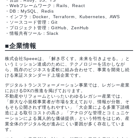
・Webフレームワーク：Rails、React
・DB：MySQL、Redis
・インフラ：Docker、Terraform、Kubernetes、AWS
・ソースコード管理：Git
・プロジェクト管理：GitHub、ZenHub
・情報共有ツール：Slack
■企業情報
株式会社Speeeは、「解き尽くす。未来を引きよせる。」と
いうミッション達成のために、テクノロジーを活かしなが
ら、既存のビジネスを柔軟に組み合わせて、事業を開発し続
ける東証スタンダード上場企業です。
デジタルトランスフォーメーション事業では、レガシー産業
におけるDXの推進を掲げております。
不動産やリフォームといったいわゆるレガシー産業では、
「膨大な小規模事業者が市場を支えており、情報が分散、そ
もそも公開されず埋もれやすい」「大企業による多重下請構
造による取引コストの高さ」「アナログな管理とコミュニケ
ーションによる属人的な価値提供」という特性をはじめ、産
業全体のデジタル化が進みにくい要因が多く存在していま
す。