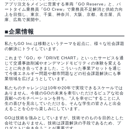
アプリ注文をメインに営業する車両『GO Reserve』と、パ
ートタイム乗務員『GO Crew』で乗務員不足解消と供給力向
上を目指し、東京、千葉、神奈川、大阪、京都、名古屋、兵
庫、広島で展開中。
■企業情報
私たちGO Inc.は移動というテーマを起点に、様々な社会課題
の解決にトライしています。
これまで『GO』や『DRIVE CHART』といったサービスを通
じて交通事故削減やオンデマンドモビリティの体験を変える
ことに向き合ってきました。こういった事業アセットを通じ
て今後エネルギー問題や都市問題などの社会課題解決にも事
業領域を広げようとしています。
私たちのチャレンジは10年や20年で実現できるスケールでは
ありません。今後のGOの未来を牽引いただけるピュアな社会
貢献へのモチベーションを持ち、"人を幸せに"することに人
生の喜びを見出していただける。そんな学生の皆さんと出会
えることを心から楽しみにしています。
GOは技術を強みとしていますが、技術そのものを目的とした
会社ではありません。技術は課題解決の手段であるため、プ
ロダクトに向き合うことが重要です。