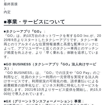
↓
最終面接
↓
内定
■事業・サービスについて
■タクシーアプリ『GO』
：
『GO』は、約10万台のネットワークを有するGO Inc.が、20
20年9月よりスタートしたタクシーアプリです。タクシー車
両とのリアルタイムな位置情報連携と高度な配車ロジックに
よって、アプリユーザーと近くのタクシー車両とのマッチン
グ精度を向上させ、より「早く乗れる」体験を追求していま
す。
■GO BUSINESS（タクシーアプリ『GO』法人向けサービ
ス）
：
『GO BUSINESS』は、『GO』での注文や『GO Pay』のご
利用など、社員のタクシー利用の一元管理を実現する法人向
けサービスです。利用状況の可視化の他、請求書払いによる
経費精算の効率化など、ビジネス利用に特化したサービスを
提供します。2021年10月よりサービス提供を開始し、約15,0
00社で導入されています。
■GX（グリーントランスフォーメーション）事業
：