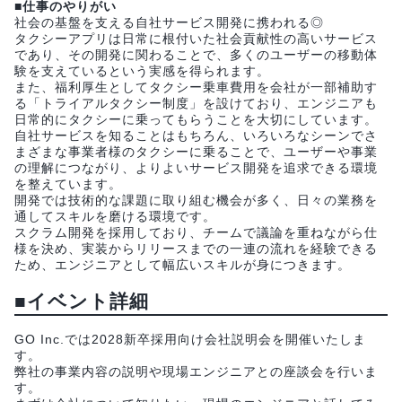
■仕事のやりがい
社会の基盤を支える自社サービス開発に携われる◎
タクシーアプリは日常に根付いた社会貢献性の高いサービス
であり、その開発に関わることで、多くのユーザーの移動体
験を支えているという実感を得られます。
また、福利厚生としてタクシー乗車費用を会社が一部補助す
る「トライアルタクシー制度」を設けており、エンジニアも
日常的にタクシーに乗ってもらうことを大切にしています。
自社サービスを知ることはもちろん、いろいろなシーンでさ
まざまな事業者様のタクシーに乗ることで、ユーザーや事業
の理解につながり、よりよいサービス開発を追求できる環境
を整えています。
開発では技術的な課題に取り組む機会が多く、日々の業務を
通してスキルを磨ける環境です。
スクラム開発を採用しており、チームで議論を重ねながら仕
様を決め、実装からリリースまでの一連の流れを経験できる
ため、エンジニアとして幅広いスキルが身につきます。
■イベント詳細
GO Inc.では2028新卒採用向け会社説明会を開催いたしま
す。
弊社の事業内容の説明や現場エンジニアとの座談会を行いま
す。