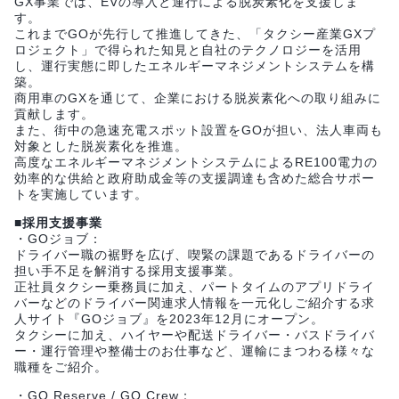
GX事業では、EVの導入と運行による脱炭素化を支援しま
す。
これまでGOが先行して推進してきた、「タクシー産業GXプ
ロジェクト」で得られた知見と自社のテクノロジーを活用
し、運行実態に即したエネルギーマネジメントシステムを構
築。
商用車のGXを通じて、企業における脱炭素化への取り組みに
貢献します。
また、街中の急速充電スポット設置をGOが担い、法人車両も
対象とした脱炭素化を推進。
高度なエネルギーマネジメントシステムによるRE100電力の
効率的な供給と政府助成金等の支援調達も含めた総合サポー
トを実施しています。
■採用支援事業
・GOジョブ：
ドライバー職の裾野を広げ、喫緊の課題であるドライバーの
担い手不足を解消する採用支援事業。
正社員タクシー乗務員に加え、パートタイムのアプリドライ
バーなどのドライバー関連求人情報を一元化しご紹介する求
人サイト『GOジョブ』を2023年12月にオープン。
タクシーに加え、ハイヤーや配送ドライバー・バスドライバ
ー・運行管理や整備士のお仕事など、運輸にまつわる様々な
職種をご紹介。
・GO Reserve / GO Crew：