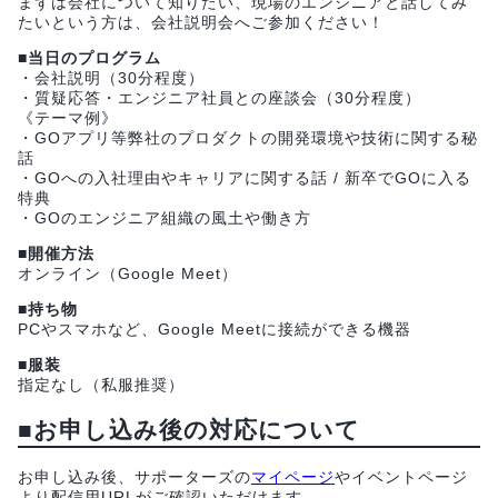
まずは会社について知りたい、現場のエンジニアと話してみ
たいという方は、会社説明会へご参加ください！
■当日のプログラム
・会社説明（30分程度）
・質疑応答・エンジニア社員との座談会（30分程度）
《テーマ例》
・GOアプリ等弊社のプロダクトの開発環境や技術に関する秘
話
・GOへの入社理由やキャリアに関する話 / 新卒でGOに入る
特典
・GOのエンジニア組織の風土や働き方
■開催方法
オンライン（Google Meet）
■持ち物
PCやスマホなど、Google Meetに接続ができる機器
■服装
指定なし（私服推奨）
■お申し込み後の対応について
お申し込み後、サポーターズの
マイページ
やイベントページ
より配信用URLがご確認いただけます。