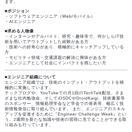
ます。
■ポジション
・ソフトウェアエンジニア（Web/モバイル）
・AIエンジニア
■求める人物像
・インターンやアルバイト、研究・趣味等で、何かしらIT技
術を用いてアウトプットした経験がある方
・技術への好奇心があり、積極的にキャッチアップしている
方
・モビリティ領域・交通課題の解決に興味がある方
・エンジニアとして社会にインパクトを残したい方
■エンジニア組織について
エンジニア組織では、技術のインプット・アウトプットを積
極的に実施しています。
テックブログや、YouTubeでの月1回のTechTalk配信、さま
ざまな社内勉強会、そしてiOSDCやDroidKaigi、技術書展等
のスポンサー、情報処理学会など学会での発表等、幅広く技
術情報発信に取り組んでいます。 また、エンジニアのスキル
アップを促進するために『Engineer Challenge Week』とい
う、2週間を新たな知識や技術の習得に充てることができる取
り組みも行っています。