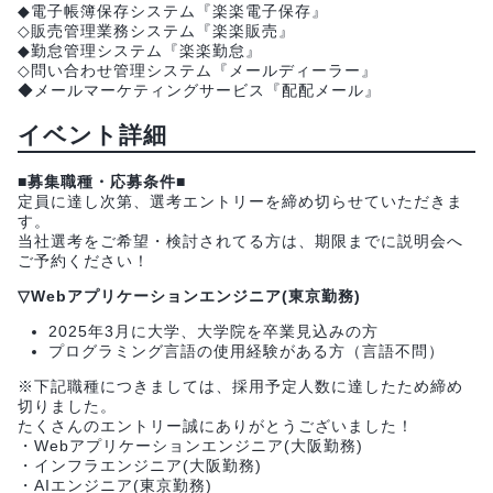
◆電子帳簿保存システム『楽楽電子保存』
◇販売管理業務システム『楽楽販売』
◆勤怠管理システム『楽楽勤怠』
◇問い合わせ管理システム『メールディーラー』
◆メールマーケティングサービス『配配メール』
イベント詳細
■募集職種・応募条件■
定員に達し次第、選考エントリーを締め切らせていただきま
す。
当社選考をご希望・検討されてる方は、期限までに説明会へ
ご予約ください！
▽Webアプリケーションエンジニア(東京勤務)
2025年3月に大学、大学院を卒業見込みの方
プログラミング言語の使用経験がある方（言語不問）
※下記職種につきましては、採用予定人数に達したため締め
切りました。
たくさんのエントリー誠にありがとうございました！
・Webアプリケーションエンジニア(大阪勤務)
・インフラエンジニア(大阪勤務)
・AIエンジニア(東京勤務)