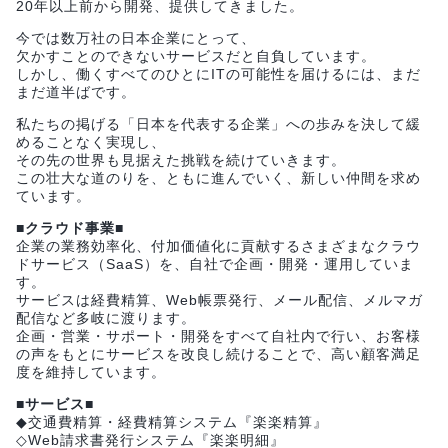
20年以上前から開発、提供してきました。
今では数万社の日本企業にとって、
欠かすことのできないサービスだと自負しています。
しかし、働くすべてのひとにITの可能性を届けるには、まだ
まだ道半ばです。
私たちの掲げる「日本を代表する企業」への歩みを決して緩
めることなく実現し、
その先の世界も見据えた挑戦を続けていきます。
この壮大な道のりを、ともに進んでいく、新しい仲間を求め
ています。
■クラウド事業■
企業の業務効率化、付加価値化に貢献するさまざまなクラウ
ドサービス（SaaS）を、自社で企画・開発・運用していま
す。
サービスは経費精算、Web帳票発行、メール配信、メルマガ
配信など多岐に渡ります。
企画・営業・サポート・開発をすべて自社内で行い、お客様
の声をもとにサービスを改良し続けることで、高い顧客満足
度を維持しています。
■サービス■
◆交通費精算・経費精算システム『楽楽精算』
◇Web請求書発行システム『楽楽明細』