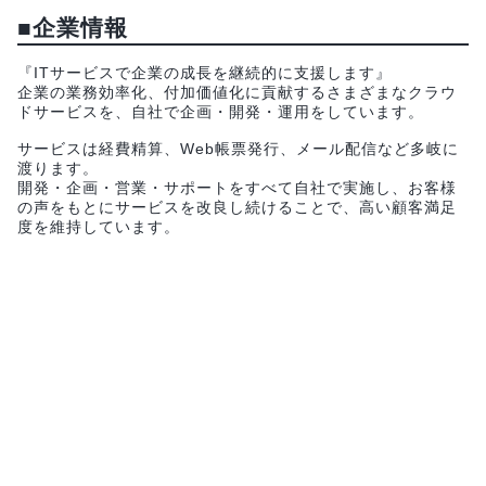
■企業情報
『ITサービスで企業の成長を継続的に支援します』
企業の業務効率化、付加価値化に貢献するさまざまなクラウ
ドサービスを、自社で企画・開発・運用をしています。
サービスは経費精算、Web帳票発行、メール配信など多岐に
渡ります。
開発・企画・営業・サポートをすべて自社で実施し、お客様
の声をもとにサービスを改良し続けることで、高い顧客満足
度を維持しています。
関連するイベント
【28卒対象】就活のお悩み相談から企業紹介まで
★専任のキャリアアドバイザーと個別面談しません
か？
株式会社サポーターズ
8月7日(金)
オンライン