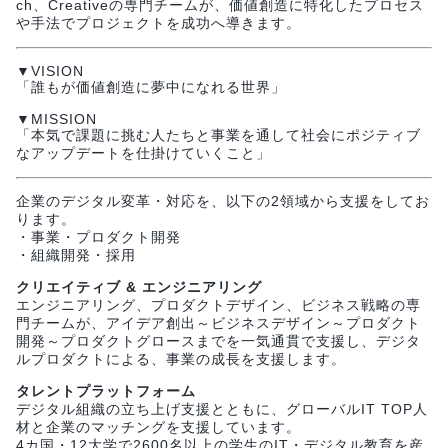
ch、Creativeの専門チームが、価値創造に特化したプロセス
や手法でプロジェクトを成功へ導きます。
▼VISION
「誰もが価値創造に夢中になれる世界」
▼MISSION
「本気で課題に挑む⼈たちと事業を通して社会にポジティブ
なアップデートを仕掛けていくこと」
企業のデジタル変革・対応を、以下の2領域から支援をしてお
ります。
・事業・プロダクト開発
・組織開発・採用
クリエイティブ & エンジニアリング
エンジニアリング、プロダクトデザイン、ビジネス戦略の専
門チームが、アイデア創出～ビジネスデザイン～プロダクト
開発～プロダクトグロースまでを一気通貫で支援し、デジタ
ルプロダクトによる、事業の成長を支援します。
タレントプラットフォーム
デジタル組織の立ち上げ支援とともに、グローバルIT TOP人
材と企業のマッチングを支援しています。
4カ国・12大学で2600名以上の学生のIT・デジタル教育を産