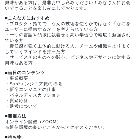
興味がある方は、是非お申し込みください！みなさんにお会
いできることを楽しみにしております。
■こんな方におすすめ
・プロダクト指向で、なんの技術を使うかではなく「なにを
ユーザーに提供するか」を考えられている方
・一つの言語や領域に執着せず高い学習心で幅広く勉強され
ている方
・責任感が強く主体的に動ける人、チームや組織をよりよく
していくマインドを持った方
・サービスそのものへの関心、ビジネスやデザインに対する
興味もある方
■当日のコンテンツ
・事業概要
・Sun*エンジニア職の特徴
・新卒エンジニアの仕事
・パネルディスカッション
・質疑応答
・選考について
■開催方法
オンライン開催（ZOOM）
※通信環境の良いところからアクセスください。
■持ち物