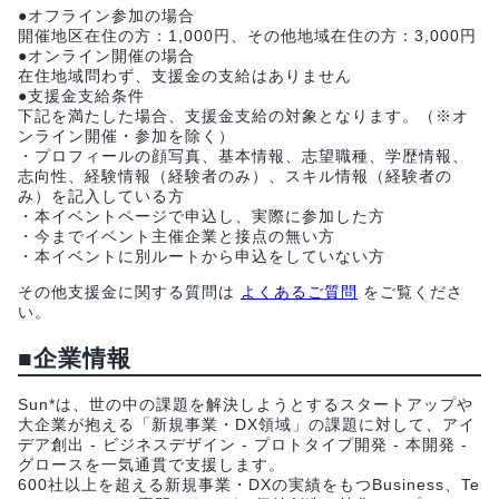
●オフライン参加の場合
開催地区在住の方：1,000円、その他地域在住の方：3,000円
●オンライン開催の場合
在住地域問わず、支援金の支給はありません
●支援金支給条件
下記を満たした場合、支援金支給の対象となります。（※オ
ンライン開催・参加を除く）
・プロフィールの顔写真、基本情報、志望職種、学歴情報、
志向性、経験情報（経験者のみ）、スキル情報（経験者の
み）を記入している方
・本イベントページで申込し、実際に参加した方
・今までイベント主催企業と接点の無い方
・本イベントに別ルートから申込をしていない方
その他支援金に関する質問は
よくあるご質問
をご覧くださ
い。
■企業情報
Sun*は、世の中の課題を解決しようとするスタートアップや
大企業が抱える「新規事業・DX領域」の課題に対して、アイ
デア創出 - ビジネスデザイン - プロトタイプ開発 - 本開発 -
グロースを一気通貫で支援します。
600社以上を超える新規事業・DXの実績をもつBusiness、Te