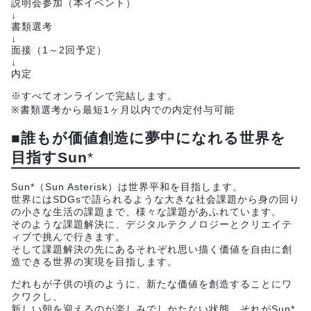
説明会参加（本イベント）
↓
書類選考
↓
面接（1～2回予定）
↓
内定
※すべてオンラインで完結します。
※書類選考から最短1ヶ月以内での内定付与可能
■誰もが価値創造に夢中になれる世界を
目指すSun
*
Sun*（Sun Asterisk）は世界平和を目指します。
世界にはSDGsで語られるような大きな社会課題から身の回り
の小さな生活の課題まで、様々な課題があふれています。
そのような課題解決に、デジタルテクノロジーとクリエイテ
ィブで挑んで行きます。
そして課題解決の先にあるそれぞれ思い描く価値を自由に創
造できる世界の実現を目指します。
だれもが子供の頃のように、新たな価値を創造することにワ
クワクし、
新しい朝を迎えるのが楽しみでしかたない状態、それがSun*