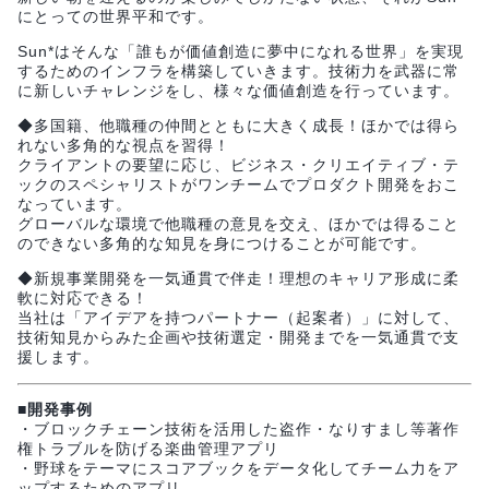
にとっての世界平和です。
Sun*はそんな「誰もが価値創造に夢中になれる世界」を実現
するためのインフラを構築していきます。技術力を武器に常
に新しいチャレンジをし、様々な価値創造を行っています。
◆多国籍、他職種の仲間とともに大きく成長！ほかでは得ら
れない多角的な視点を習得！
クライアントの要望に応じ、ビジネス・クリエイティブ・テ
ックのスペシャリストがワンチームでプロダクト開発をおこ
なっています。
グローバルな環境で他職種の意見を交え、ほかでは得ること
のできない多角的な知見を身につけることが可能です。
◆新規事業開発を一気通貫で伴走！理想のキャリア形成に柔
軟に対応できる！
当社は「アイデアを持つパートナー（起案者）」に対して、
技術知見からみた企画や技術選定・開発までを一気通貫で支
援します。
■開発事例
・ブロックチェーン技術を活用した盗作・なりすまし等著作
権トラブルを防げる楽曲管理アプリ
・野球をテーマにスコアブックをデータ化してチーム力をア
ップするためのアプリ