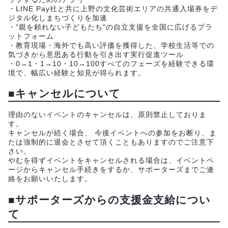
・LINE Pay社と共に上野の文化芸術エリアの共通入場券をデ
ジタル化しまちづくりを加速
・"親を頼れない子どもたち"の自立支援を全国に広げるプラ
ットフォーム
・教育現場・海外でも高い評価を獲得した、学校生活等での
気づきから意思ある行動を引き出す実行促進ツール
・0→1・1→10・10→100すべてのフェーズを経験できる環
境で、幅広い経験と知見が得られます。
■キャンセルについて
理由のないイベントのキャンセルは、原則禁止しておりま
す。
キャンセルが続く場合、 今後イベントへの参加をお断り、ま
たは強制的に退会とさせて頂くこともありますのでご注意下
さい。
やむを得ずイベントをキャンセルされる場合は、イベントペ
ージからキャンセル手続きをするか、サポーターズまでご連
絡をお願いいたします。
■サポーターズからの支援金支給につい
て