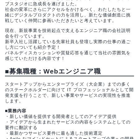
ブスタジオに急成長を遂げました。
社会の変革にさらにアクセルをかけるべく、わたしたちと一
緒にデジタルプロダクトの力を活用し、新たな価値創造に挑
戦していく仲間に参画いただきたいと考えています。
現在、新規事業を技術起点で支えるエンジニア職の会社説明
会を行っています。
新卒入社し活躍している先輩社員も登壇し実際の仕事の過ご
し方についても紹介予定！
パネルディスカッションや質疑応答を通じて当社の雰囲気を
感じていただける内容です！
■募集職種：Webエンジニア職
スタートアップからエンタープライズ（大企業）までの多く
のステークホルダーに向けて IT プロフェッショナルとして開
発支援を行うことで、新しい事業やサービスの実現性を推進
します。
■業務内容
・新しい価値を提供する開発者としてのアイデア提供
・アイデアから生まれたサービスの内容をシステムとしての
要件に翻訳する
・最新かつサービス要件に最も適した技術選定
・Agile なマインドセットによるスタートアップ企業への開発