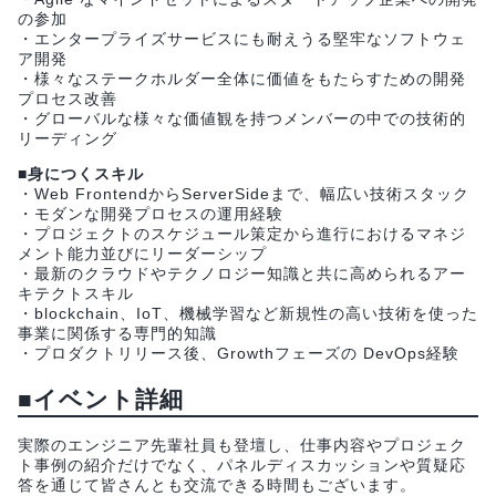
の参加
・エンタープライズサービスにも耐えうる堅牢なソフトウェ
ア開発
・様々なステークホルダー全体に価値をもたらすための開発
プロセス改善
・グローバルな様々な価値観を持つメンバーの中での技術的
リーディング
■身につくスキル
・Web FrontendからServerSideまで、幅広い技術スタック
・モダンな開発プロセスの運用経験
・プロジェクトのスケジュール策定から進行におけるマネジ
メント能力並びにリーダーシップ
・最新のクラウドやテクノロジー知識と共に高められるアー
キテクトスキル
・blockchain、IoT、機械学習など新規性の高い技術を使った
事業に関係する専門的知識
・プロダクトリリース後、Growthフェーズの DevOps経験
■イベント詳細
実際のエンジニア先輩社員も登壇し、仕事内容やプロジェク
ト事例の紹介だけでなく、パネルディスカッションや質疑応
答を通じて皆さんとも交流できる時間もございます。