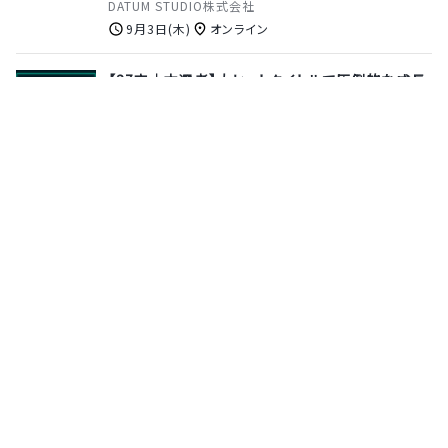
DATUM STUDIO株式会社
9月3日(木)
オンライン
【27卒｜本選考】大ヒットタイトルで圧倒的な成長
を！サイバーエージェントの「ゲームエンジニア」募
集
株式会社サイバーエージェント
6月28日(日)
オンライン
【8月25日(火)開催｜選考直結】未経験者歓迎！エ
ンタメ業界のリアルがわかる！映像/ゲーム開発か
らCG制作までエンタメの「魔法」をかけるポリゴン
マジック ≪説明会＆特別セミナー≫
ポリゴンマジック株式会社
8月25日(火)
オンライン
サポーターズとは
運営会社