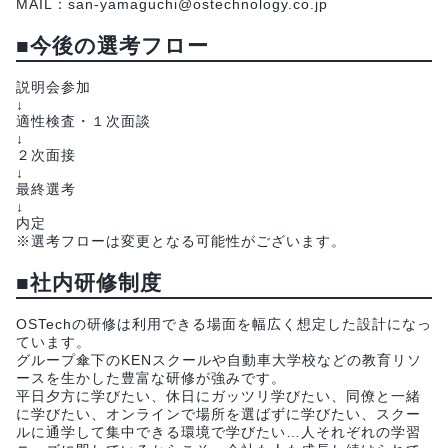
MAIL：san-yamaguchi@ostechnology.co.jp
■今後の選考フロー
説明会参加
↓
適性検査・１次面談
↓
２次面接
↓
最終選考
↓
内定
※選考フローは変更となる可能性がございます。
■社内研修制度
OSTechの研修は利用できる場面を幅広く想定した設計になっ
ています。
グループ傘下のKENスクールや自動車大学校などの教育リソ
ースを生かした豊富な研修が強みです。
平日夕方に学びたい、休日にガッツリ学びたい、同僚と一緒
に学びたい、オンラインで場所を選ばずに学びたい、スクー
ルに通学して集中できる環境で学びたい…人それぞれの学習