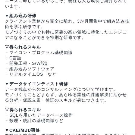
ニーズに即しているからこそ、会社も人も成長し続けられて
います。
▼組み込み研修
クライアント業務から完全に離れ、3か月間集中で組み込み技
術を学ぶ研修です。
モノづくりの中でも特に需要の高い領域に特化したエンジニ
アになることができる特別な研修です。
▽得られるスキル
・マイコン・プログラム基礎知識
・C言語
・開発工程・S/W設計
・組み込みソフトウェア
・リアルタイムOS など
▼データサイエンティスト研修
データ観点からのコンサルティングについて学びます。
モノづくりにとどまらず、あらゆる業種の課題解決に活かせ
る分析・仮説立案・検証のスキルが身につきます。
▽得られるスキル
・SQLを用いたデータベース操作
・数理・統計の基礎知識など
▼CAE/MBD研修