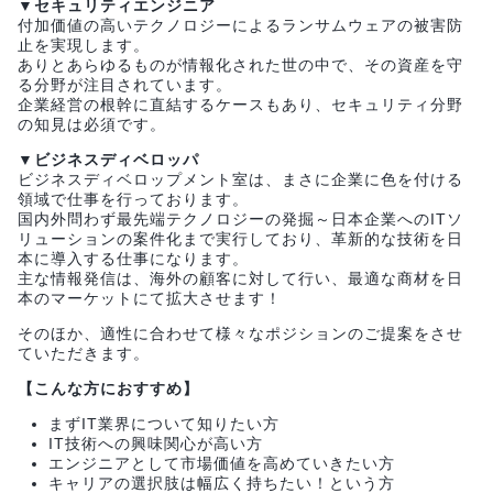
▼セキュリティエンジニア
付加価値の高いテクノロジーによるランサムウェアの被害防
止を実現します。
ありとあらゆるものが情報化された世の中で、その資産を守
る分野が注目されています。
企業経営の根幹に直結するケースもあり、セキュリティ分野
の知見は必須です。
▼ビジネスディベロッパ
ビジネスディベロップメント室は、まさに企業に色を付ける
領域で仕事を行っております。
国内外問わず最先端テクノロジーの発掘～日本企業へのITソ
リューションの案件化まで実行しており、革新的な技術を日
本に導入する仕事になります。
主な情報発信は、海外の顧客に対して行い、最適な商材を日
本のマーケットにて拡大させます！
そのほか、適性に合わせて様々なポジションのご提案をさせ
ていただきます。
【こんな方におすすめ】
まずIT業界について知りたい方
IT技術への興味関心が高い方
エンジニアとして市場価値を高めていきたい方
キャリアの選択肢は幅広く持ちたい！という方