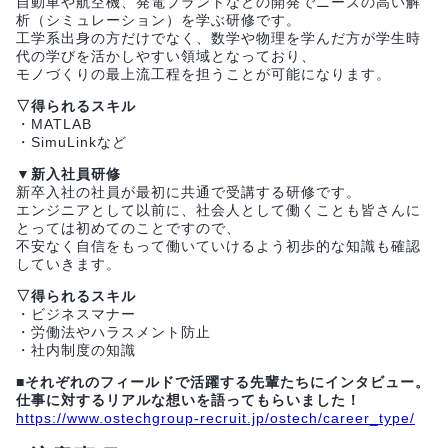
自動車や航空機、発電プラントなどの開発でニーズの高い解
析（シミュレーション）を学ぶ研修です。
工学系出身の方だけでなく、数学や物理を学んだ方が学生時
代の学びを活かしやすい領域となっており、
モノづくりの最上流工程を担うことが可能になります。
▽得られるスキル
・MATLAB
・SimuLinkなど
▼新入社員研修
新卒入社の社員が最初に共通で受講する研修です。
エンジニアとして以前に、社会人として働くことも皆さんに
とっては初めてのことですので、
不安なく自信をもって働いていけるよう初歩的な知識も確認
していきます。
▽得られるスキル
・ビジネスマナー
・労働法やハラスメント防止
・社内制度の知識
■それぞれのフィールドで活躍する先輩たちにインタビュー。
仕事に対するリアルな想いを語ってもらいました！
https://www.ostechgroup-recruit.jp/ostech/career_type/