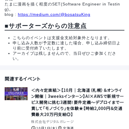
たまに漫画を描く程度のSET(Software Engineer in Testin
g)。
blog :
https://medium.com/@bosatsuKing
■サポーターズからの注意点
こちらのイベントは支援金支給対象外となります。
申し込み人数が予定数に達した場合、申し込み締切日よ
り前に受付終了いたします。
アーカイブは残しませんので、当日ぜひご参加くださ
い。
関連するイベント
＜内々定直結＞【10月｜北海道（札幌）＆オンライ
ン開催｜3weeksインターン】AI×AWSで新規サー
ビス開発に挑む3週間！要件定義〜デプロイまで一
貫して「モノづくり」を体験★【時給2,000円＆交通
費最大20万円支給◎】
株式会社デジタルガレージ
10月1日(木)
北海道